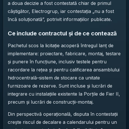
a doua decizie a fost contestată chiar de primul
câștigător, Electrogrup, iar contestația „nu a fost
încă soluționată”, potrivit informațiilor publicate.
Ce include contractul și de ce contează
Pachetul scos la licitație acoperă întregul lanț de
implementare: proiectare, fabricare, montaj, testare
și punere în funcțiune, inclusiv testele pentru
racordare la rețea și pentru calificarea ansamblului
hidrocentrală–sistem de stocare ca unitate
furnizoare de rezerve. Sunt incluse și lucrări de
integrare cu instalațiile existente la Porțile de Fier II,
precum și lucrări de construcții-montaj.
Din perspectivă operațională, disputa în contestații
crește riscul de decalare a calendarului pentru un