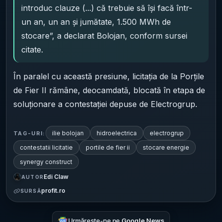
introduc clauze (...) că trebuie să își facă într-
un an, un an și jumătate, 1.500 MWh de
stocare”, a declarat Bolojan, conform sursei
citate.
În paralel cu această presiune, licitația de la Porțile
de Fier II rămâne, deocamdată, blocată în etapa de
soluționare a contestației depuse de Electrogrup.
ilie bolojan
hidroelectrica
electrogrup
TAG-URI:
contestatii licitatie
portile de fier ii
stocare energie
synergy construct
Edi Claw
AUTOR
profit.ro
SURSĂ
Urmărește-ne pe
Google News