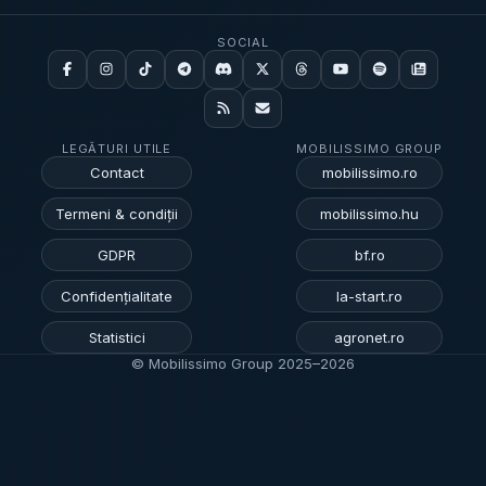
SOCIAL
LEGĂTURI UTILE
MOBILISSIMO GROUP
Contact
mobilissimo.ro
Termeni & condiții
mobilissimo.hu
GDPR
bf.ro
Confidențialitate
la-start.ro
Statistici
agronet.ro
© Mobilissimo Group 2025–
2026