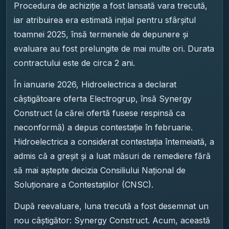
Procedura de achiziție a fost lansată vara trecută,
iar atribuirea era estimată inițial pentru sfârșitul
toamnei 2025, însă termenele de depunere și
evaluare au fost prelungite de mai multe ori. Durata
contractului este de circa 2 ani.
În ianuarie 2026, Hidroelectrica a declarat
câștigătoare oferta Electrogrup, însă Synergy
Construct (a cărei ofertă fusese respinsă ca
neconformă) a depus contestație în februarie.
Hidroelectrica a considerat contestația întemeiată, a
admis că a greșit și a luat măsuri de remediere fără
să mai aștepte decizia Consiliului Național de
Soluționare a Contestațiilor (CNSC).
După reevaluare, luna trecută a fost desemnat un
nou câștigător: Synergy Construct. Acum, această