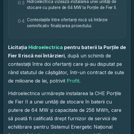
Hidroelectrica vizează instalarea unei unități de
03
stocare cu putere de 64 MW la Porțile de Fier II.
Contestațiile între ofertanți riscă să întârzie
04
semnificativ finalizarea proiectului.
Licitația
Hidroelectrica
pentru baterii la Porțile de
Fier II riscă noi întârzieri
, după un schimb de
contestații între doi ofertanți care și-au disputat pe
rând statutul de câștigător, într-un contract de sute
de milioane de lei, potrivit
Profit
.
Hidroelectrica urmărește instalarea la CHE Porțile
de Fier II a unei unități de stocare în baterii cu
putere de 64 MW și capacitate de 256 MWh, care
să poată fi calificată drept furnizor de servicii de
echilibrare pentru Sistemul Energetic Național