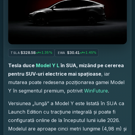
$328.58
$30.41
+1.35%
+1.45%
TSLA
EWA
Tesla duce
Model Y L
în SUA, mizând pe cererea
pentru SUV-uri electrice mai spațioase
, iar
mutarea poate redesena poziționarea gamei Model
Y în segmentul premium, potrivit
WinFuture
.
Versiunea „lungă” a Model Y este listată în SUA ca
Launch Edition cu tracțiune integrală și poate fi
configurată online de la începutul lunii iulie 2026.
Modelul are aproape cinci metri lungime (4,98 m) și