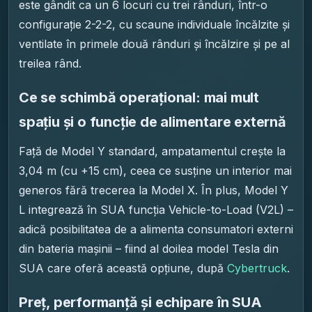
este gândit ca un 6 locuri cu trei rânduri, într-o
configurație 2-2-2, cu scaune individuale încălzite și
ventilate în primele două rânduri și încălzire și pe al
treilea rând.
Ce se schimbă operațional: mai mult
spațiu și o funcție de alimentare externă
Față de Model Y standard, ampatamentul crește la
3,04 m (cu +15 cm), ceea ce susține un interior mai
generos fără trecerea la Model X. În plus, Model Y
L integrează în SUA funcția Vehicle-to-Load (V2L) –
adică posibilitatea de a alimenta consumatori externi
din bateria mașinii – fiind al doilea model Tesla din
SUA care oferă această opțiune, după
Cybertruck
.
Preț, performanță și echipare în SUA