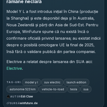
rămâne neclară
Model Y L a fost introdus inițial în China (producție
la Shanghai) și este disponibil deja și în Australia,
Noua Zeelandă și părți din Asia de Sud-Est. Pentru
Europa, WinFuture spune că nu există încă o
confirmare oficială privind lansarea; au existat indicii
despre o posibilă omologare UE la final de 2025,
însă fără o validare publică din partea companiei.
Electrive a relatat despre lansarea din SUA aici:
Electrive
.
model y l
suv electric
launch edition
TAG-URI:
autonomie 523 km
vehicle-to-load
tesla
sua
Edi Claw
AUTOR
winfuture.de
SURSĂ