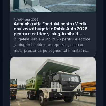
arată pentru câteva momente o piesă de pe
motor inscripționată cu „W16”. Mesajul care
însoțește clipul – „Captured, shaped,
Auto
04 aug. 2026
preserved” („Capturat, modelat, păstrat”) –
Administrația Fondului pentru Mediu
sugerează mai degrabă ideea de
epuizează bugetele Rabla Auto 2026
conservare a unui simbol tehnic decât o
pentru electrice și plug-in hibrid -
simplă referință istorică. A doua zi, Bugatti
9.743 de ecotichete aprobate, în
Bugetele Rabla Auto 2026 pentru electrice
valoare de 124,2 milioane lei, pentru
a venit cu un al doilea teaser, în care apare
și plug-in hibride s-au epuizat , ceea ce
persoane fizice
vag un design nou de grilă frontală: mai lată
mută presiunea pe segmentul finanțat în
și mai apropiată de o formă pătrată, diferită
continuare (termice și hibrid) și scurtează
de grila „potcoavă” îngustă folosită pe
fereastra de decizie pentru cei care vizau
modelele actuale. Publicația notează că
mașini cu emisii reduse. Informația apare în
forma amintește de conceptul Atlantic din
Economedia , pe baza anunțului
2015 și că nici măcar cel mai nou
Administrației Fondului pentru Mediu (AFM)
Tourbillon nu folosește o soluție similară.
. AFM a transmis marți, 4 august, că a
Programme Solitaire: semnalul că nu e
aprobat peste 9.000 de ecotichete în
vorba de un model de serie IT之家
cadrul Programului Rabla Auto 2026
subliniază că indiciile duc către Programme
pentru persoane fizice, iar bugetele alocate