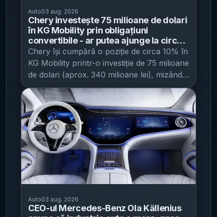
fostului șef al Grupului Volkswagen,
transport public, creștere la două roți În
obligații au beneficiarii aprobați Potrivit
Auto
03 aug. 2026
Ferdinand Piëch. În funcție de versiune,
trimestrul II 2026, comparativ cu trimestrul
AFM, în termen de 60 de zile de la
Chery investește 75 milioane de dolari
puterea maximă a acestui motor putea
II 2025, înmatriculările noi de vehicule
obținerea statusului „beneficiar aprobat
în KG Mobility prin obligațiuni
depăși 1.800 CP, potrivit sursei. Pe fondul
convertibile - ar putea ajunge la circa
rutiere pentru transportul pasagerilor au
pentru finanțare”, solicitantul persoană
10% din constructorul auto sud-
presiunii reglementărilor de emisii și după
Chery își cumpără o poziție de circa 10% în
înregistrat: creștere la mopede și
fizică trebuie să: distrugă și să radieze din
coreean și vizează extinderea pe
preluarea conducerii de către Mate Rimac,
KG Mobility printr-o investiție de 75 milioane
motociclete : +18,6% ; scădere la autobuze
evidența circulației autovehiculul uzat;
piețele externe
compania a decis tranziția către un V16
de dolari (aprox. 340 milioane lei), mizând
și microbuze : -18,9% ; scădere la
încarce documentele în aplicația
aspirat (fără turbină) cu sistem hibrid:
pe acces la capacități de producție și
autoturisme : -9,1% . INS mai arată că, în
informatică; introducă data radierii
motorul termic ar livra 1.000 CP, iar
canale externe potrivit IT之家 , care
trimestrul II 2026, autoturismele noi au
autovehiculului uzat. Unde mai există buget
motoarele electrice ar adăuga aproximativ
notează că tranzacția este structurată prin
reprezentat 31,5% din totalul
și până când se fac înscrieri Sesiunea
800 CP. Când am putea afla răspunsul
obligațiuni convertibile. KG Mobility a
înmatriculărilor noi de autoturisme, cu 7,8
pentru achiziționarea autovehiculelor noi
Indiciile sugerează că dezvăluirea ar putea
precizat că, dacă obligațiunile vor fi
puncte procentuale peste nivelul din
cu propulsie termică (ardere internă,
avea loc la Monterey Car Week ,
convertite în acțiuni, Chery ar ajunge să
trimestrul II 2025. Dinamica „vehiculelor
inclusiv GPL/GNC) și pentru autovehiculele
evenimentul din SUA care începe în acest
dețină aproximativ 10% din compania sud-
noi”: avans la autoturisme, recul la
cu propulsie hibrid este încă în derulare.
weekend și care este, tradițional, o scenă
coreeană. Pentru Chery, miza declarată
autobuze și microbuze Pentru
Bugetul disponibil indicat de AFM este de
pentru lansări și proiecte de colecție în
este consolidarea influenței pe piețele
înmatriculările noi de vehicule rutiere noi
35.302.000 de lei , iar înscrierile se pot face
zona ultra-lux. Bugatti ar putea folosi
externe, într-un context în care
destinate transportului pasagerilor, INS
până la 31.12.2026, ora 23:59 , sau până la
Auto
03 aug. 2026
cadrul pentru a prezenta oficial
producătorii auto chinezi caută tot mai des
indică: creștere la mopede și motociclete :
epuizarea bugetului. Lista dosarelor
CEO-ul Mercedes-Benz Ola Källenius
„misteriosul” produs legat de W16, însă,
parteneriate cu constructori tradiționali din
+28,1% ; creștere la autoturisme : +20,7% ;
aprobate este publicată pe site-ul AFM, la