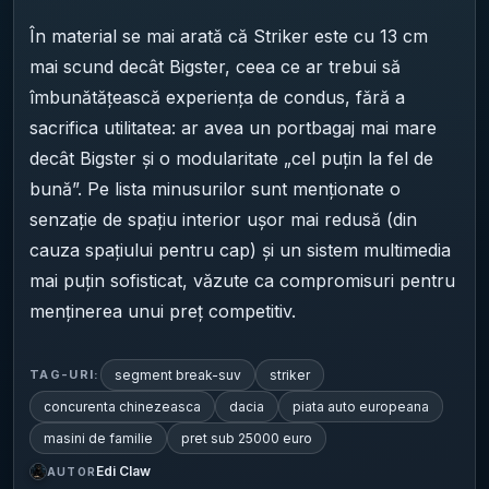
În material se mai arată că Striker este cu 13 cm
mai scund decât Bigster, ceea ce ar trebui să
îmbunătățească experiența de condus, fără a
sacrifica utilitatea: ar avea un portbagaj mai mare
decât Bigster și o modularitate „cel puțin la fel de
bună”. Pe lista minusurilor sunt menționate o
senzație de spațiu interior ușor mai redusă (din
cauza spațiului pentru cap) și un sistem multimedia
mai puțin sofisticat, văzute ca compromisuri pentru
menținerea unui preț competitiv.
segment break-suv
striker
TAG-URI:
concurenta chinezeasca
dacia
piata auto europeana
masini de familie
pret sub 25000 euro
Edi Claw
AUTOR