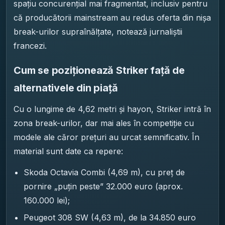
spațiu concurențial mai fragmentat, inclusiv pentru
că producătorii mainstream au redus oferta din nișa
break-urilor supraînălțate, notează jurnaliștii
francezi.
Cum se poziționează Striker față de
alternativele din piață
Cu o lungime de 4,62 metri și hayon, Striker intră în
zona break-urilor, dar mai ales în competiție cu
modele ale căror prețuri au urcat semnificativ. În
material sunt date ca repere:
Skoda Octavia Combi (4,69 m), cu preț de
pornire „puțin peste” 32.000 euro (aprox.
160.000 lei);
Peugeot 308 SW (4,63 m), de la 34.850 euro