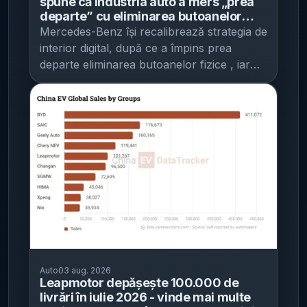
spune că industria auto a mers „prea
deocamdată, compania nu a oferit detalii
afara Chinei, inclusiv pentru a valorifica
scădere la autobuze și microbuze : -14,3%
secțiunea Programului Rabla Auto pentru
departe” cu eliminarea butoanelor
concrete despre natura lui.
[...]
fabrici cu grad redus de utilizare. Ce
. Transportul de mărfuri: scăderi pe unele
fizice - compania readuce comenzi pe
persoane fizice, conform informațiilor
Mercedes-Benz își recalibrează strategia de
volan și promite revenirea unor
urmărește Chery: producție comună și
categorii, dar „vehiculele noi” cresc pe linie
transmise de instituție.
[...]
interior digital, după ce a împins prea
butoane, alături de ecrane mari
cooperare comercială Zhang Guibing,
Pe segmentul vehiculelor rutiere pentru
departe eliminarea butoanelor fizice , iar
director general al Chery International, a
transportul mărfurilor, INS consemnează:
direcția anunțată este una de „coexistență”
spus la Seul că grupul are mai multe baze
creștere la autotractoare : +7,2% ; scădere
între ecrane mari și comenzi tactile clasice,
de producție la nivel global și vede potențial
la autocamioane (inclusiv vehicule pentru
potrivit IT之家 . Mesajul vine pe fondul
ca acestea să devină un teren important de
scopuri speciale): -9,3% ; scădere la
criticilor din partea unei părți a clienților,
cooperare între cele două companii,
remorci și semiremorci : -2,5% . În schimb,
care nu au îmbrățișat pe deplin înlocuirea
inclusiv prin „partajarea capacității globale”
la înmatriculările noi de vehicule rutiere noi
masivă a butoanelor cu suprafețe tactile.
și colaborări în zona de fabricație. El a
pentru transportul mărfurilor au fost
CEO-ul Mercedes-Benz, Ola Källenius , a
indicat și alte direcții posibile: cooperare pe
raportate creșteri la toate categoriile:
declarat într-un interviu pentru Autocar că
canale de vânzare și chiar la nivel de
autotractoare : +16,3% ; autocamioane
industria auto „ar fi putut merge prea
brand. În același timp, Zhang a arătat că
(inclusiv vehicule pentru scopuri speciale):
departe” în renunțarea la butoanele fizice
Chery explorează activ mai multe opțiuni
+3,2% ; remorci și semiremorci : +1,4% .
și trecerea completă la operare prin
pentru intrarea pe piața din SUA, însă
Evoluția față de trimestrul I 2026: creștere
atingere. El a admis că, deși compania a
Auto
03 aug. 2026
înainte de acest pas compania trebuie să
pe ambele segmente Comparativ cu
investit mult timp în dezvoltarea interfețelor
Leapmotor depășește 100.000 de
respecte legislația, reglementările și
trimestrul I 2026, în trimestrul II 2026
pentru sistemele de infotainment (inclusiv
livrări în iulie 2026 - vinde mai multe