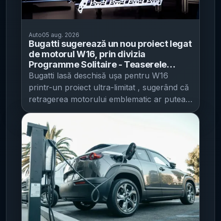
Auto
05 aug. 2026
Bugatti sugerează un nou proiect legat
de motorul W16, prin divizia
Programme Solitaire - Teaserele
indică un produs ultra-limitat, posibil
Bugatti lasă deschisă ușa pentru W16
prezentat la Monterey Car Week
printr-un proiect ultra-limitat , sugerând că
retragerea motorului emblematic ar putea fi
mai degrabă o tranziție de portofoliu decât
o ruptură definitivă, potrivit IT之家 .
Producătorul a publicat două clipuri-teaser
foarte scurte, cu indicii directe către sigla
„W16” și către divizia sa de personalizări
extreme, Programme Solitaire , alimentând
speculațiile despre un nou produs asociat
acestui propulsor. Ce a publicat Bugatti și
de ce contează Primul teaser, intitulat „The
Sculpture of Speed” („Sculptura vitezei”),