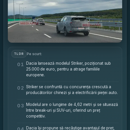
Pe scurt:
TLDR
Dacia lansează modelul Striker, poziționat sub
01
25.000 de euro, pentru a atrage familiile
europene.
Striker se confruntă cu concurența crescută a
02
producătorilor chinezi și a electrificării pieței auto.
Modelul are o lungime de 4,62 metri și se situează
03
între break-uri și SUV-uri, oferind un preț
competitiv.
Dacia își propune să recâștige avantajul de preț,
04