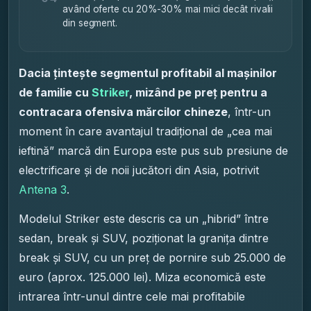
având oferte cu 20%-30% mai mici decât rivalii
din segment.
Dacia țintește segmentul profitabil al mașinilor
de familie cu
Striker
, mizând pe preț pentru a
contracara ofensiva mărcilor chineze
, într-un
moment în care avantajul tradițional de „cea mai
ieftină” marcă din Europa este pus sub presiune de
electrificare și de noii jucători din Asia, potrivit
Antena 3
.
Modelul Striker este descris ca un „hibrid” între
sedan, break și SUV, poziționat la granița dintre
break și SUV, cu un preț de pornire sub 25.000 de
euro (aprox. 125.000 lei). Miza economică este
intrarea într-unul dintre cele mai profitabile