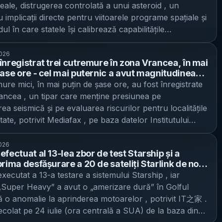
 Istorie, Nikolai Nenov, a indicat pentru BTA că există
 km de Pământ
i și la 744 de metri de centrul acestuia, depășind
 reale, distrugerea controlată a unui asteroid , un
graful de recombinare ancestrală” Echipa de la UC
eleiași relatări SFGate. Contextul: reducerea finanțării și
eliminare că rămășițele s-ar putea să nu fi fost aduse
nițială a agenției, care viza o apropiere de 800 de metri
 implicații directe pentru viitoarele programe spațiale și
 folosit o tehnică numită TRACE (TRacking Archaic
 lanț asupra proiectelor pe termen lung Futurism
 Un argument este că, spre deosebire de alte descoperiri
tru. „Rezultatele arată că, în comparație cu toate
l în care statele își calibrează capabilitățile
ons via ARG Estimation), care analizează sute de
azul în contextul unui program mai amplu de reducere
n sedimentele fluviului (recuperate cu dragare), de
țiale din lume care au efectuat misiuni de survol,
 în domeniul securității spațiale, potrivit PiataAuto .
le oamenilor din prezent și reconstruiește conexiunile
ilor care a afectat cercetarea științifică din SUA.
tă oasele sunt concentrate într-un singur loc, ceea ce
trecut cel mai aproape de un asteroid”, a declarat Yuya
ezentat de o echipă de ingineri condusă de Li Mingtao ,
e dintre segmentele de ADN. Instrumentul-cheie este
2026
notează că, în inițiative conduse de Department of
ugera că animalul a murit acolo. O ipoteză menționată
înregistrat trei cutremure în zona Vrancea, în mai
rcetător JAXA. Recordul anterior ar fi aparținut unei
 doar devierea traiectoriei unui corp ceresc (cum s-a
e recombinare ancestrală” (ARG) — o reconstrucție a
Efficiency (instituție descrisă ca fiind între timp
a ar fi fost, cu mii de ani în urmă, o mlaștină. De ce
șase ore - cel mai puternic a avut magnitudinea
eze, care a zburat la 770 de metri de suprafața unui
în cazul unei misiuni NASA), ci „spulberarea”
 care fragmentele de ADN sunt legate prin strămoși
), au fost anulate peste 1.700 de granturi, în valoare de
a produs la 147,7 km adâncime
ure mici, în mai puțin de șase ore, au fost înregistrate
onservarea: oasele se degradează la aer Potrivit
otrivit cotidianului economic Nikkei, menționat în
i în particule mici, printr-un impact la viteză mai mare,
a lungul multor generații. Ideea este că segmentele cu
 1,4 miliarde de dolari (aprox. 6,4 miliarde lei), la
ancea , un tipar care menține presiunea pe
lui citat, oasele nu sunt într-o stare bună, deoarece
e a arătat survolul: precizie și date noi despre Torifune
ul declarat de a testa un scenariu aplicabil unui pericol
neobișnuit de veche” pot indica aport de la populații
cience Foundation (NSF) în 2025. În 2026, NSF ar fi
ea seismică și pe evaluarea riscurilor pentru localitățile
ioadă îndelungată în mediul acvatic încep să se
ră, JAXA a publicat imagini alb-negru realizate cu o
u Pământ. Ce anume vor să facă inginerii chinezi
chiar dacă nu există fosile cu ADN utilizabil. De ce
nă acum doar o fracțiune din cele 9 miliarde de dolari
tate, potrivit Mediafax , pe baza datelor Institutului
când sunt expuse la aer. Din acest motiv, recuperarea
escopică, în care Torifune apare cu o formă ce
r urma să aibă loc în 2029 sau 2030, în fereastra în
evoluția umană, mai degrabă „rețea” decât arbore
iliarde lei) pe care le distribuia, de regulă, în anii
e Cercetare-Dezvoltare pentru Fizica Pământului
 grijă, pentru a permite transportul și conservarea. Un
de „un om de zăpadă” — două corpuri rotunjite care
idul vizat se va apropia la mai puțin de 7 milioane de
e susțin o interpretare în care evoluția umană nu este
r Casa Albă ar fi propus reducerea bugetului agenției cu
 Cel mai puternic seism a avut magnitudinea 3,5 pe
cutat de echipă este culoarea foarte închisă a oaselor
2026
te. Publicația notează că se știa că asteroidul are o
de Pământ. Conform planului descris, o navă ar urma să
cesiune de ramuri separate, ci o istorie cu episoade
ătate pentru anul fiscal 2027, potrivit Futurism.
fectuat al 13-lea zbor de test Starship și a
er și s-a produs duminică, 26 iulie, la ora 02:35, în
egru sau maro închis), care poate sugera un mediu
gită, însă aceste detalii nu erau cunoscute până acum.
teroidul, iar o a doua navă ar însoți misiunea pentru a
 migrație și amestec între populații înrudite, în Africa și
mai susține că multe anulări au avut motivație politică,
prima desfășurare a 20 de sateliți Starlink de nouă
ică Vrancea , județul Buzău, la o adâncime de 147,7
 însă, deocamdată, aceasta rămâne „doar o teorie de
rsa pentru capacități de deviere a asteroizilor Misiunea
traiectoriile și a filma procesul. Diferența-cheie față de
 parcursul ultimului milion de ani. „Adesea ne gândim la
 - boosterul Super Heavy a avut o anomalie la
ecutat a 13-a testare a sistemului Starship , iar
etări despre schimbările climatice sau chiar proiecte
specifică seismelor intermediare din regiune. Cutremurul
form declarațiilor din articol. În paralel, cercetătorii se
ine după testul reușit al NASA din 2022 , când agenția
anterioare, așa cum este prezentată în articol, este
mană ca la un arbore care se ramifică, dar noile date
a motoarelor și a „aterizat dur” în Golful Mexic
„Super Heavy” a avut o „amerizare dură” în Golful
 cuvântul „climă”. În plus, administrația ar fi admis în
alizat la aproximativ 56 km est de Brașov, 57 km sud-est
a noi descoperiri în zonă, despre care spun că este
a modificat orbita asteroidului Dimorphos printr-un
e a produce o fragmentare a asteroidului, nu doar o
 metode analitice dezvăluie o istorie mult mai
 o anomalie la aprinderea motoarelor , potrivit IT之家 .
depuse în instanță că a anulat granturi în anumite
 Gheorghe, 57 km sud de Buzău, 64 km nord de
i pentru copaci fosilizați, unii vechi de câteva milioane
nționat cu un dispozitiv spațial. În paralel, JAXA și
a orbitei lui. Viteza de impact și miza tehnică:
tată — mai degrabă ca o rețea complexă de populații
ecolat pe 24 iulie (ora centrală a SUA) de la baza din
ându-se exclusiv” pe faptul că acestea l-au susținut pe
3 km sud de Focșani și 91 km nord-est de Târgoviște.
ațială Europeană (ESA) au o asociere pentru o misiune
ea fără risc Dacă misiunea DART a NASA a lovit
 episoade repetate de migrație și amestec.” (Priya