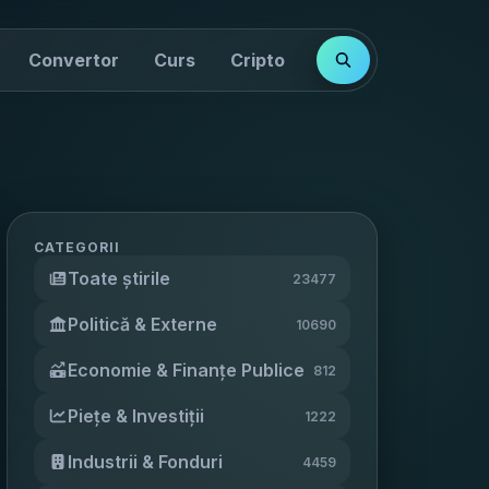
Convertor
Curs
Cripto
Cotații
Indici
CATEGORII
Toate știrile
23477
Politică & Externe
10690
Economie & Finanțe Publice
812
Piețe & Investiții
1222
Industrii & Fonduri
4459