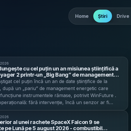
Home
Știri
Drive
 2026
ungește cu cel puțin un an misiunea științifică a
oyager 2 printr-un „Big Bang” de management
 - trei instrumente rămân active, pe fondul
igat cel puțin încă un an de date științifice de la
anuale a puterii RTG
, după un „pariu” de management energetic care
 funcțiune instrumentele rămase, potrivit WinFuture .
perațională: fără intervenție, încă un senzor ar fi
it înainte de finalul lui 2026, pe fondul scăderii continue
lectrice disponibile în spațiul interstelar. Manevra „Big
 2026
perior al unei rachete SpaceX Falcon 9 se
mbări simultane, fără plasă de siguranță Inginerii de la
e pe Lună pe 5 august 2026 - combustibil
ion Laboratory au finalizat la începutul lui august un