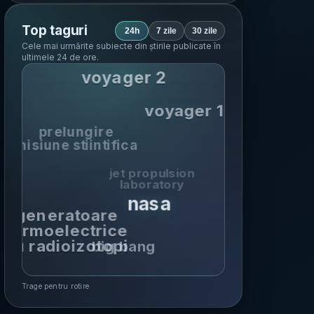
Top taguri
24h
7 zile
30 zile
Cele mai urmărite subiecte din știrile publicate în
ultimele 24 de ore
.
voyager 2
voyager 1
prelungire
misiune stiintifica
jet propulsion
laboratory
nasa
generatoare
termoelectrice
cu radioizotopi
big bang
Trage pentru rotire