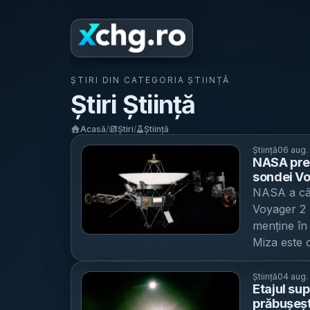
ȘTIRI DIN CATEGORIA
ȘTIINȚĂ
Știri
Știință
Acasă
/
Știri
/
Știință
Știință
06 aug.
NASA prel
sondei V
energetic
NASA a câșt
scăderii 
Voyager 2 
menține în
Miza este o
trebuit opr
a puterii e
Știință
04 aug.
Etajul su
Bang”: schi
prăbușeșt
Jet Propuls