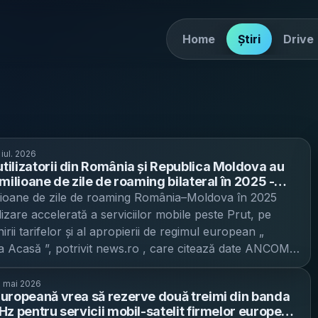
Home
Știri
Drive
 iul. 2026
ilizatorii din România și Republica Moldova au
milioane de zile de roaming bilateral în 2025 -
de 66% față de 2022, pe fondul reducerii tarifelor
lioane de zile de roaming România–Moldova în 2025
gătirii pentru „Roaming ca Acasă” din 2026
ilizare accelerată a serviciilor mobile peste Prut, pe
nirii tarifelor și al apropierii de regimul european „
 Acasă ”, potrivit news.ro , care citează date ANCOM .
tilizatorii din România și Republica Moldova au cumulat
lioane de zile de roaming bilateral, cu 66% mai multe
 mai 2026
uropeană vrea să rezerve două treimi din banda
022, primul an de aplicare a acordului de reducere a
Hz pentru servicii mobil-satelit firmelor europene
e roaming și a celor pentru apeluri internaționale între