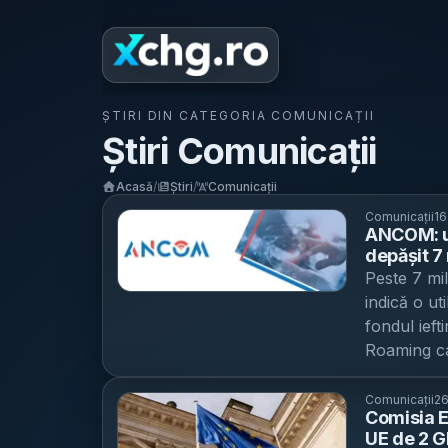
ȘTIRI DIN CATEGORIA
COMUNICAȚII
Știri
Comunicații
Acasă
/
Știri
/
Comunicații
Comunicații
16
ANCOM: ut
depășit 7 
creștere 
Peste 7 mi
și al pre
indică o ut
fondul iefti
Roaming ca
În 2025, u
peste 7 mi
Comunicații
26
Comisia E
decât în 2
UE de 2 G
tarifelor d