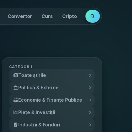
Convertor
Curs
Cripto
Cotații
Indici
CATEGORII
Toate știrile
0
Politică & Externe
0
Economie & Finanțe Publice
0
Piețe & Investiții
0
Industrii & Fonduri
0