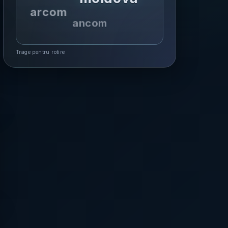
arcom
ancom
Trage pentru rotire