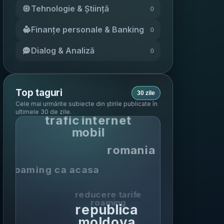
Tehnologie & Știință
0
Finanțe personale & Banking
0
Dialog & Analiză
0
Top taguri
30 zile
Cele mai urmărite subiecte din știrile publicate în
ultimele 30 de zile
.
trafic internet
mobil
romania
roaming ca acasa
reducere tarife
roaming
republica
moldova