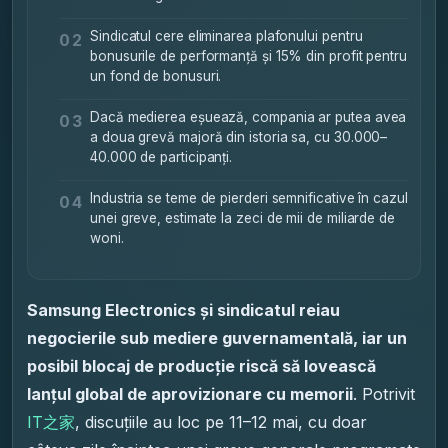
Sindicatul cere eliminarea plafonului pentru
02
bonusurile de performanță și 15% din profit pentru
un fond de bonusuri.
Dacă medierea eșuează, compania ar putea avea
03
a doua grevă majoră din istoria sa, cu 30.000–
40.000 de participanți.
Industria se teme de pierderi semnificative în cazul
04
unei greve, estimate la zeci de mii de miliarde de
woni.
Samsung Electronics și sindicatul reiau
negocierile sub mediere guvernamentală, iar un
posibil blocaj de producție riscă să lovească
lanțul global de aprovizionare cu memorii
. Potrivit
IT之家
, discuțiile au loc pe 11–12 mai, cu doar