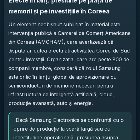
Efecte în lanț: presiune pe piața de
memorii și pe investițiile în Coreea
Un element neobișnuit subliniat în material este
intervenția publică a Camerei de Comerț Americane
din Coreea (AMCHAM), care avertizează că
disputa ar putea afecta atractivitatea Coreei de Sud
pentru investiții. Organizația, care are peste 800 de
companii membre, consideră că rolul Samsung
este critic în lanțul global de aprovizionare cu
semiconductori de memorie necesari pentru
infrastructura de inteligență artificială, cloud,
producție avansată, auto și energie.
„Dacă Samsung Electronics se confruntă cu o
oprire de producție la scară largă sau cu
incertitudine operațională, presiunea asupra