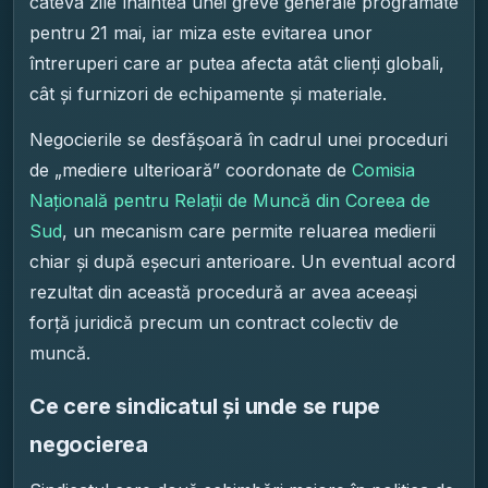
câteva zile înaintea unei greve generale programate
pentru 21 mai, iar miza este evitarea unor
întreruperi care ar putea afecta atât clienți globali,
cât și furnizori de echipamente și materiale.
Negocierile se desfășoară în cadrul unei proceduri
de „mediere ulterioară” coordonate de
Comisia
Națională pentru Relații de Muncă din Coreea de
Sud
, un mecanism care permite reluarea medierii
chiar și după eșecuri anterioare. Un eventual acord
rezultat din această procedură ar avea aceeași
forță juridică precum un contract colectiv de
muncă.
Ce cere sindicatul și unde se rupe
negocierea