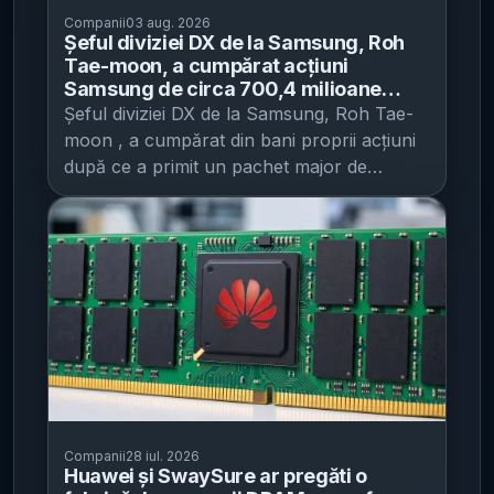
Companii
03 aug. 2026
Șeful diviziei DX de la Samsung, Roh
Tae-moon, a cumpărat acțiuni
Samsung de circa 700,4 milioane
woni - tranzacția vine după un pachet
Șeful diviziei DX de la Samsung, Roh Tae-
LTI de 22.678 de acțiuni, cel mai mare
moon , a cumpărat din bani proprii acțiuni
acordat unui executiv în 2025
după ce a primit un pachet major de
stimulente , într-o mișcare care semnalează
alinierea conducerii la performanța pe
termen lung a companiei, potrivit IT之家 .
Conform documentelor de reglementare
publicate în sistemul sud-coreean DART (al
autorității de supraveghere financiară), Roh
Tae-moon (în text: Lu Taiwen), președinte
și responsabil al diviziei Device eXperience
(DX), a cumpărat pe 30 iulie, printr-o
tranzacție pe piață, 3.045 de acțiuni
ordinare Samsung Electronics la prețul de
Companii
28 iul. 2026
Huawei și SwaySure ar pregăti o
230.000 woni/acțiune. Tranzacția a fost