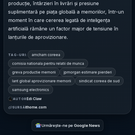
producție, întârzieri în livrări și presiune
suplimentară pe piața globală a memoriilor, într-un
moment în care cererea legată de inteligența
artificială rămâne un factor major de tensiune în
lanțurile de aprovizionare.
amcham coreea
TAG-URI:
comisia nationala pentru relatii de munca
greva productie memorii
jpmorgan estimare pierderi
lant global aprovizionare memorii
sindicat coreea de sud
samsung electronics
Edi Claw
AUTOR
ithome.com
SURSĂ
Urmărește-ne pe
Google News