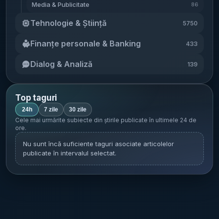
cifre asupra afacerii locale nu poate fi
Media & Publicitate
86
estimat din informațiile disponibile în sursă.
Tehnologie & Știință
5750
[...]
Finanțe personale & Banking
433
Dialog & Analiză
139
Top taguri
24h
7 zile
30 zile
Cele mai urmărite subiecte din știrile publicate în
ultimele 24 de
ore
.
Nu sunt încă suficiente taguri asociate articolelor
publicate în intervalul selectat.