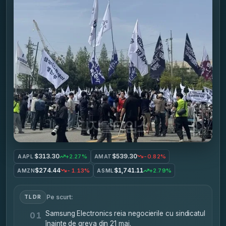
$313.30
$539.30
+2.27%
-0.82%
AAPL
AMAT
$274.44
$1,741.11
-1.13%
+2.79%
AMZN
ASML
Pe scurt:
TLDR
Samsung Electronics reia negocierile cu sindicatul
01
înainte de greva din 21 mai.