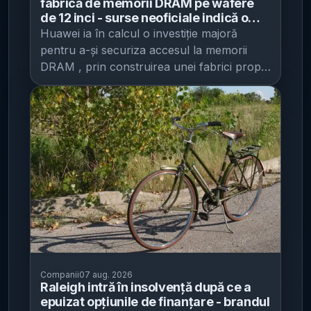
fabrică de memorii DRAM pe wafere
făcută publică pe 31 iulie. Valoarea totală a
de 12 inci - surse neoficiale indică o
achiziției a fost de aproximativ 700,4
capacitate de până la 140.000 de
Huawei ia în calcul o investiție majoră
milioane woni (aprox. 2,3 milioane lei), iar
wafere pe lună, cu sprijinul statului
pentru a-și securiza accesul la memorii
deținerea sa a crescut de la 121.235 de
chinez
DRAM , prin construirea unei fabrici proprii
acțiuni la 124.280 de acțiuni. Context:
care ar urma să reducă dependența Chinei
achiziția vine după cea mai mare alocare
de furnizori sud-coreeni și americani,
LTI din acest an Majorarea participației are
potrivit Gadget . În prezent, piața globală de
loc la scurt timp după ce Samsung i-a
memorii DRAM este puternic concentrată:
acordat lui Roh un pachet de acțiuni în
patru producători ( Samsung Electronics ,
cadrul planului de stimulare pe termen lung
SK Hynix, Micron Technology și CXMT)
(LTI – „long-term incentive”, adică
controlează împreună peste 97% din piață,
recompensă în acțiuni legată de rezultate
iar cererea pentru infrastructura de
multianuale). Pe 22 iulie, acesta a primit
inteligență artificială a dus la recorduri de
22.678 de acțiuni Samsung Electronics. La
venituri trimestriale, conform articolului. Pe
un preț de referință de 254.500
acest fond, Huawei ar urmări să intre în
woni/acțiune, pachetul LTI a fost evaluat la
zona de producție DRAM printr-un proiect
Companii
07 aug. 2026
circa 5,77 miliarde woni (aprox. 19,2
realizat împreună cu producătorul local
Raleigh intră în insolvență după ce a
milioane lei). IT之家 notează că acesta a
SwaySure, pentru o fabrică de wafere de
epuizat opțiunile de finanțare - brandul
fost cel mai mare pachet individual dintre