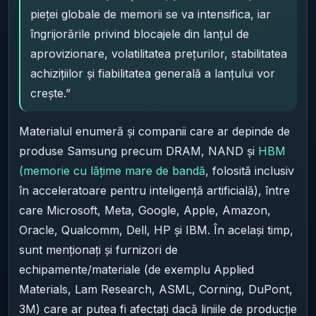
pieței globale de memorii se va intensifica, iar
îngrijorările privind blocajele din lanțul de
aprovizionare, volatilitatea prețurilor, stabilitatea
achizițiilor și fiabilitatea generală a lanțului vor
crește.”
Materialul enumeră și companii care ar depinde de
produse Samsung precum DRAM, NAND și
HBM
(memorie cu lățime mare de bandă
, folosită inclusiv
în acceleratoare pentru inteligență artificială), între
care Microsoft, Meta, Google, Apple, Amazon,
Oracle, Qualcomm, Dell, HP și IBM. În același timp,
sunt menționați și furnizori de
echipamente/materiale (de exemplu Applied
Materials, Lam Research, ASML, Corning, DuPont,
3M) care ar putea fi afectați dacă liniile de producție