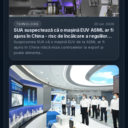
20 iun. 2026
TEHNOLOGIE
SUA suspectează că o mașină EUV ASML ar fi
ajuns în China - risc de încălcare a regulilor
americane de export, ASML neagă livrările
Suspiciunea SUA că o mașină EUV de la ASML ar fi
ajuns în China ridică miza controalelor la export și
poate alimenta...