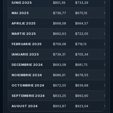
IUNIE 2025
$
801,39
$
733,29
$
819
MAI 2025
$
736,77
$
675,15
$
773
APRILIE 2025
$
668,08
$
664,57
$
692
MARTIE 2025
$
662,63
$
722,05
$
746
FEBRUARIE 2025
$
709,08
$
719,13
$
778
IANUARIE 2025
$
739,31
$
705,34
$
784
DECEMBRIE 2024
$
693,08
$
681,75
$
757,
NOIEMBRIE 2024
$
686,61
$
678,55
$
712
OCTOMBRIE 2024
$
672,55
$
839,68
$
873
SEPTEMBRIE 2024
$
833,25
$
892,60
$
892
AUGUST 2024
$
903,87
$
923,04
$
945