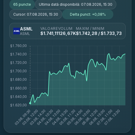
65
puncte
Ultima dată disponibilă:
07.08.2026, 15:30
Cursor:
07.08.2026, 15:30
Delta punct:
+0,08%
VALOARE
VOLUM
MAXIM / MINIM
ASML
$
1.741,11
126,67K
$
1.742,28
/ $
1.733,73
ASML