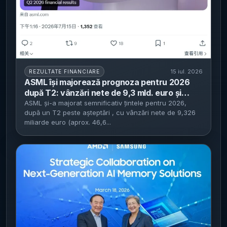
15 iul. 2026
REZULTATE FINANCIARE
ASML își majorează prognoza pentru 2026
după T2: vânzări nete de 9,3 mld. euro și
marjă brută de 54% - compania vede venituri
ASML și-a majorat semnificativ țintele pentru 2026,
după un T2 peste așteptări , cu vânzări nete de 9,326
anuale de 43-45 mld. euro și continuă
miliarde euro (aprox. 46,6...
răscumpărările de acțiuni