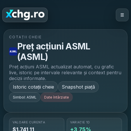
COTAȚII CHEIE
Preț acțiuni
ASML
(
ASML
)
Preț acțiuni
ASML
actualizat automat, cu grafic
live, istoric pe intervale relevante și context pentru
decizii informate.
Istoric cotații cheie
Snapshot piață
Simbol:
ASML
Date întârziate
VALOARE CURENTĂ
VARIAȚIE 1D
$
1.741,11
+3,75%