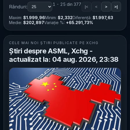
1 - 25 din 377
Rânduri:
|<
<
>
>|
Maxim:
$1.999,96
Minim:
$2,332
Diferență:
$1.997,63
Medie:
$202,897
Variație %:
+65.291,73%
CELE MAI NOI ȘTIRI PUBLICATE PE XCHG
Știri despre ASML, Xchg -
actualizat la: 04 aug. 2026, 23:38