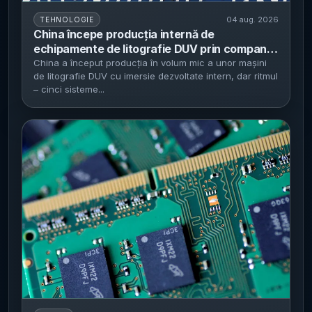
04 aug. 2026
TEHNOLOGIE
China începe producția internă de
echipamente de litografie DUV prin compania
de stat Shanghai Aishengna - plan: circa 5
China a început producția în volum mic a unor mașini
de litografie DUV cu imersie dezvoltate intern, dar ritmul
sisteme în acest an și aproximativ 20 în 2027,
– cinci sisteme...
cu livrări inițiale pentru validare la SMIC, Hua
Hong și CXMT