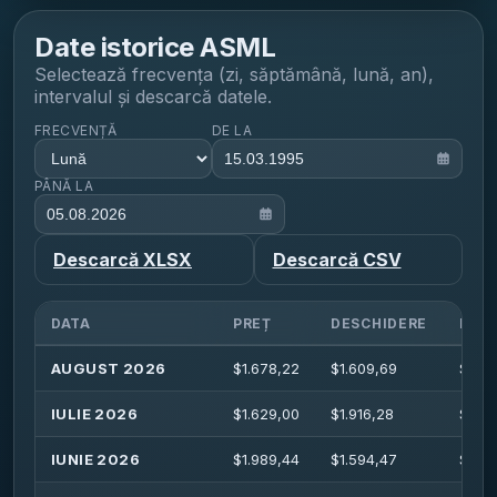
Date istorice
ASML
Selectează frecvența (zi, săptămână, lună, an),
intervalul și descarcă datele.
FRECVENȚĂ
DE LA
PÂNĂ LA
Descarcă XLSX
Descarcă CSV
DATA
PREȚ
DESCHIDERE
MAX
AUGUST 2026
$
1.678,22
$
1.609,69
$
1.72
IULIE 2026
$
1.629,00
$
1.916,28
$
1.94
IUNIE 2026
$
1.989,44
$
1.594,47
$
1.99