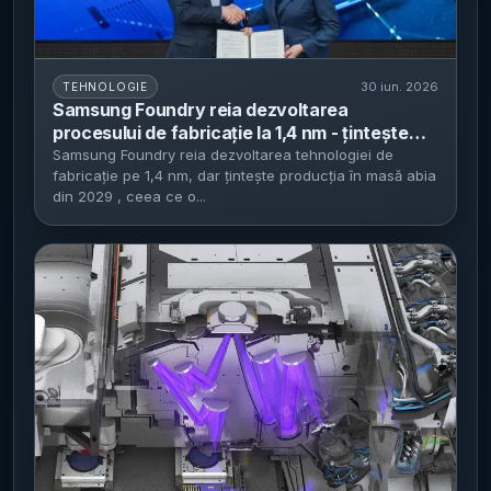
30 iun. 2026
TEHNOLOGIE
Samsung Foundry reia dezvoltarea
procesului de fabricație la 1,4 nm - țintește
producția în masă în 2029, după ce a amânat
Samsung Foundry reia dezvoltarea tehnologiei de
fabricație pe 1,4 nm, dar țintește producția în masă abia
planul inițial din 2027
din 2029 , ceea ce o...