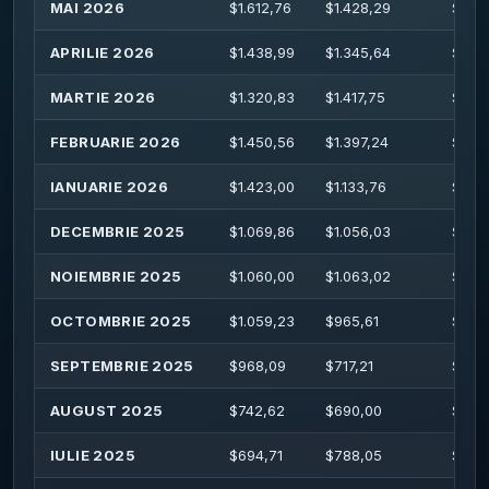
MAI 2026
$
1.612,76
$
1.428,29
$
1.65
APRILIE 2026
$
1.438,99
$
1.345,64
$
1.53
MARTIE 2026
$
1.320,83
$
1.417,75
$
1.44
FEBRUARIE 2026
$
1.450,56
$
1.397,24
$
1.54
IANUARIE 2026
$
1.423,00
$
1.133,76
$
1.49
DECEMBRIE 2025
$
1.069,86
$
1.056,03
$
1.14
NOIEMBRIE 2025
$
1.060,00
$
1.063,02
$
1.07
OCTOMBRIE 2025
$
1.059,23
$
965,61
$
1.08
SEPTEMBRIE 2025
$
968,09
$
717,21
$
977
AUGUST 2025
$
742,62
$
690,00
$
773
IULIE 2025
$
694,71
$
788,05
$
826