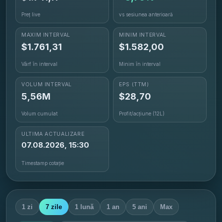
Preț live
vs sesiunea anterioară
MAXIM INTERVAL
MINIM INTERVAL
$
1.761,31
$
1.582,00
Vârf în interval
Minim în interval
VOLUM INTERVAL
EPS
(TTM)
5,56M
$28,70
Volum cumulat
Profit/acțiune (12L)
ULTIMA ACTUALIZARE
07.08.2026, 15:30
Timestamp cotație
1 zi
7 zile
1 lună
1 an
5 ani
Max