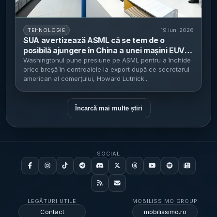
19 iun. 2026
TEHNOLOGIE
SUA avertizează ASML că se tem de o
posibilă ajungere în China a unei mașini EUV -
suspiciunea pune presiune pe controalele la
Washingtonul pune presiune pe ASML pentru a închide
orice breșă în controalele la export după ce secretarul
export pentru echipamentele-cheie de cipuri
american al comerțului, Howard Lutnick...
Încarcă mai multe știri
SOCIAL
LEGĂTURI UTILE
MOBILISSIMO GROUP
Contact
mobilissimo.ro