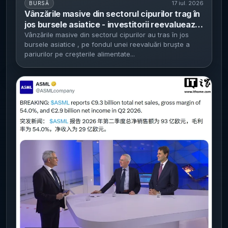
17 iul. 2026
BURSĂ
Vânzările masive din sectorul cipurilor trag în
jos bursele asiatice - investitorii reevaluează
raliul alimentat de inteligența artificială, iar
Vânzările masive din sectorul cipurilor au tras în jos
bursele asiatice , pe fondul unei reevaluări bruște a
indicii scad cu până la peste 6%
pariurilor pe creșterile alimentate...