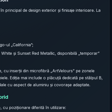
n principal de design exterior și finisaje interioare. La
o-ul „California”;
 White și Sunset Red Metallic, disponibilă „temporar”
re, cu inserții din microfibră „ArtVelours” pe zonele
iele. Ediția mai include o plăcuță dedicată pe stâlpul B,
dale cu aspect de aluminiu și covorașe adaptate.
brid
cu poziționare diferită în utilizare: