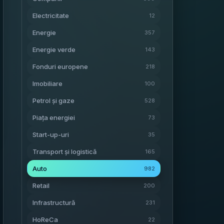
Electricitate
12
Energie
357
Energie verde
143
Fonduri europene
218
Imobiliare
100
Petrol și gaze
528
Piața energiei
73
Start-up-uri
35
Transport și logistică
165
Auto
982
Retail
200
Infrastructură
231
HoReCa
22