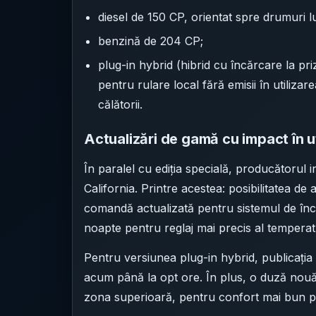
diesel de 150 CP, orientat spre drumuri l
benzină de 204 CP;
plug-in hybrid (hibrid cu încărcare la pr
pentru rulare local fără emisii în utiliz
călătorii.
Actualizări de gamă cu impact în u
În paralel cu ediția specială, producătorul
California. Printre acestea: posibilitatea d
comandă actualizată pentru sistemul de încă
noapte pentru reglaj mai precis al temperatu
Pentru versiunea plug-in hybrid, publicația
acum până la opt ore. În plus, o duză nouă
zona superioară, pentru confort mai bun 