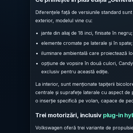
Diferențele față de versiunile standard sunt î
exterior, modelul vine cu:
jante din aliaj de 18 inci, finisate în negru;
elemente cromate pe laterale și în spate;
iluminare ambientală care proiectează log
opțiune de vopsire în două culori, Candy
exclusiv pentru această ediție.
La interior, sunt menționate tapițerii bicolo
centrale și suprafețe laterale cu aspect de p
o inserție specifică pe volan, capace de pe
Trei motorizări, inclusiv
plug-in hy
Volkswagen oferă trei variante de propulsie, 