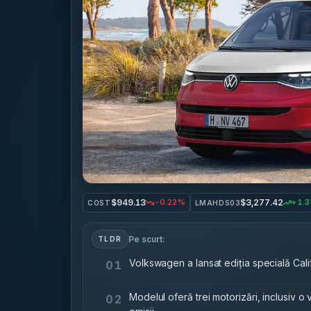
$949.13
$3,277.42
-0.22%
+1.
COST
LMAHDS03
Pe scurt:
TLDR
Volkswagen a lansat ediția specială Cali
01
Modelul oferă trei motorizări, inclusiv o
02