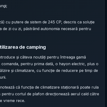
ungi;
iză) cu putere de sistem de 245 CP, descris ca soluție
area de zi cu zi, păstrând autonomia necesară pentru
tilizarea de camping
 introduce și câteva noutăți pentru întreaga gamă
e a comanda, pentru prima dată, o hayon electric, plus o
lzire și climatizare, cu funcție de reducere pe timp de
rii.
 notează că funcția de climatizare staționară poate rula
 pentru cortul de plafon direcționează aerul cald către
pe vreme rece.