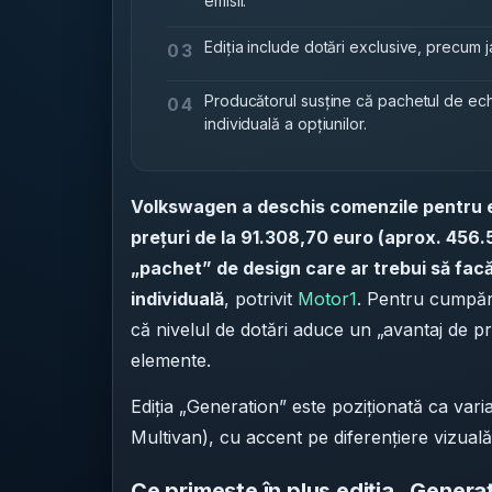
emisii.
Ediția include dotări exclusive, precum ja
03
Producătorul susține că pachetul de ec
04
individuală a opțiunilor.
Volkswagen a deschis comenzile pentru e
prețuri de la 91.308,70 euro (aprox. 456.
„pachet” de design care ar trebui să fac
individuală
, potrivit
Motor1
. Pentru cumpăr
că nivelul de dotări aduce un „avantaj de pr
elemente.
Ediția „Generation” este poziționată ca vari
Multivan), cu accent pe diferențiere vizuală
Ce primește în plus ediția „Genera