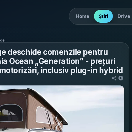
Home
Știri
Drive
e...
e deschide comenzile pentru
nia Ocean „Generation” - prețuri
 motorizări, inclusiv plug-in hybrid