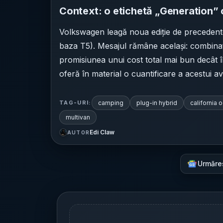
Context: o etichetă „Generation” c
Volkswagen leagă noua ediție de precedent
baza T5). Mesajul rămâne același: combinați
promisiunea unui cost total mai bun decât 
oferă în material o cuantificare a acestui av
camping
plug-in hybrid
california 
TAG-URI:
multivan
Edi Claw
AUTOR
Urmăre