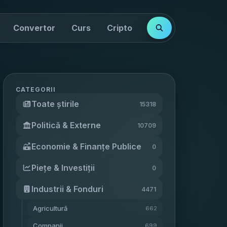
Convertor
Curs
Cripto
Cotații
Indici
CATEGORII
Toate știrile
15318
Politică & Externe
10709
Economie & Finanțe Publice
0
Piețe & Investiții
0
Industrii & Fonduri
4471
Agricultură
662
Companii
699