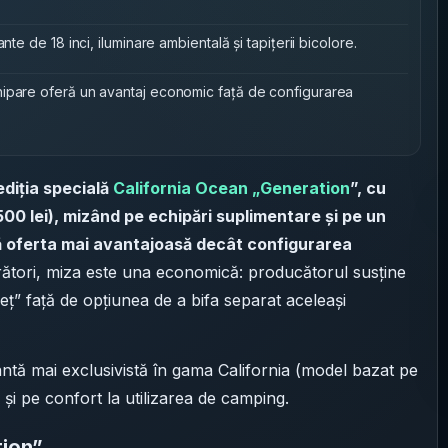
nte de 18 inci, iluminare ambientală și tapițerii bicolore.
hipare oferă un avantaj economic față de configurarea
diția specială
California Ocean „Generation
”, cu
500 lei), mizând pe echipări suplimentare și pe un
ă oferta mai avantajoasă decât configurarea
ători, miza este una economică: producătorul susține
eț” față de opțiunea de a bifa separat aceleași
antă mai exclusivistă în gama California (model bazat pe
 și pe confort la utilizarea de camping.
tion”