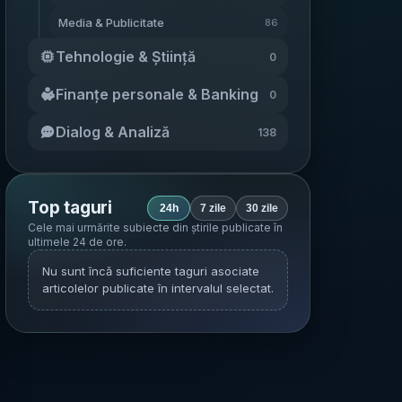
Media & Publicitate
86
Tehnologie & Știință
0
Finanțe personale & Banking
0
Dialog & Analiză
138
Top taguri
24h
7 zile
30 zile
Cele mai urmărite subiecte din știrile publicate în
ultimele 24 de ore
.
Nu sunt încă suficiente taguri asociate
articolelor publicate în intervalul selectat.