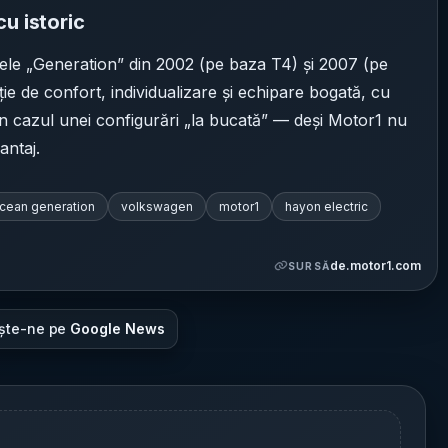
u istoric
ele „Generation” din 2002 (pe baza T4) și 2007 (pe
e de confort, individualizare și echipare bogată, cu
în cazul unei configurări „la bucată” — deși Motor1 nu
antaj.
ocean generation
volkswagen
motor1
hayon electric
de.motor1.com
SURSĂ
ște-ne pe
Google News