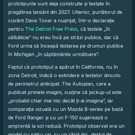
prototipurile sunt deja construite și testate în
pregătirea lansării din 2027. Ulterior, purtătorul de
cuvânt Dave Tovar a nuanțat, într-o declarație
pentru
The Detroit Free Press
, că testele „în
sălbăticie” nu erau încă pe străzi publice, dar că
Ford urma să înceapă testarea pe drumuri publice
în Michigan „în săptămânile următoare”.
Faptul că prototipul a apărut în California, nu în
zona Detroit, indică o extindere a testelor dincolo
de perimetrul anticipat. The Autopian, care a
publicat primele imagini, susține că pickup-ul este
„probabil chiar mai mic decât ți-ai imagina”, iar
comparația vizuală cu un Mazda B-series pe bază
de Ford Ranger și cu un F-150 sugerează o
amprentă la sol redusă. Prototipul observat era un
model cu patru uși, cu un rând doi „destul de