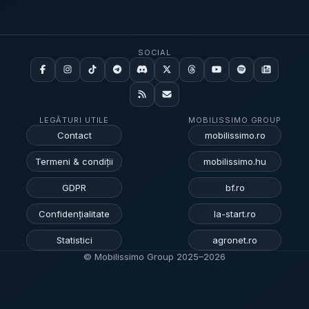
SOCIAL
LEGĂTURI UTILE
MOBILISSIMO GROUP
Contact
mobilissimo.ro
Termeni & condiții
mobilissimo.hu
GDPR
bf.ro
Confidențialitate
la-start.ro
Statistici
agronet.ro
© Mobilissimo Group 2025–
2026