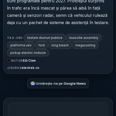
sunt programate pentru 2027. Prototipul surprins
în trafic era încă mascat și părea să aibă în față
cameră și senzori radar, semn că vehiculul rulează
deja cu un pachet de sisteme de asistență în testare.
testare drumuri publice
louisville assembly
TAG-URI:
platforma uev
ford
long beach
megacasting
pickup electric midsize
Edi Claw
AUTOR
electrek.co
SURSĂ
Urmărește-ne pe
Google News