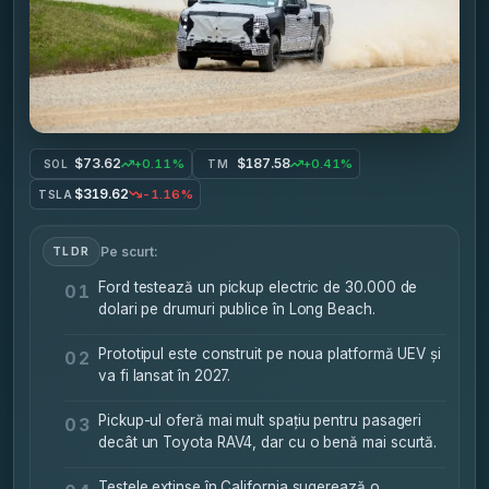
$73.62
$187.58
+0.11%
+0.41%
SOL
TM
$319.62
-1.16%
TSLA
Pe scurt:
TLDR
Ford testează un pickup electric de 30.000 de
01
dolari pe drumuri publice în Long Beach.
Prototipul este construit pe noua platformă UEV și
02
va fi lansat în 2027.
Pickup-ul oferă mai mult spațiu pentru pasageri
03
decât un Toyota RAV4, dar cu o benă mai scurtă.
Testele extinse în California sugerează o