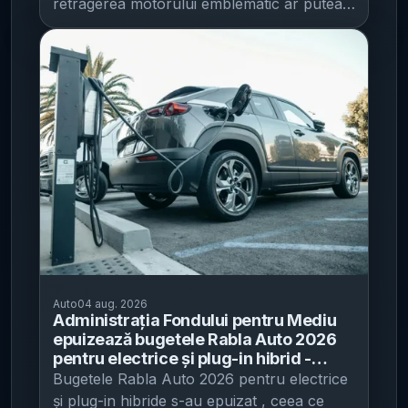
retragerea motorului emblematic ar putea fi
mai degrabă o tranziție de portofoliu decât
o ruptură definitivă, potrivit IT之家 .
Producătorul a publicat două clipuri-teaser
foarte scurte, cu indicii directe către sigla
„W16” și către divizia sa de personalizări
extreme, Programme Solitaire , alimentând
speculațiile despre un nou produs asociat
acestui propulsor. Ce a publicat Bugatti și
de ce contează Primul teaser, intitulat „The
Sculpture of Speed” („Sculptura vitezei”),
arată pentru câteva momente o piesă de pe
motor inscripționată cu „W16”. Mesajul care
însoțește clipul – „Captured, shaped,
Auto
04 aug. 2026
preserved” („Capturat, modelat, păstrat”) –
Administrația Fondului pentru Mediu
sugerează mai degrabă ideea de
epuizează bugetele Rabla Auto 2026
conservare a unui simbol tehnic decât o
pentru electrice și plug-in hibrid -
simplă referință istorică. A doua zi, Bugatti
9.743 de ecotichete aprobate, în
Bugetele Rabla Auto 2026 pentru electrice
valoare de 124,2 milioane lei, pentru
a venit cu un al doilea teaser, în care apare
și plug-in hibride s-au epuizat , ceea ce