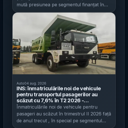
persoane fizice
vag un design nou de grilă frontală: mai lată
mută presiunea pe segmentul finanțat în
și mai apropiată de o formă pătrată, diferită
continuare (termice și hibrid) și scurtează
de grila „potcoavă” îngustă folosită pe
fereastra de decizie pentru cei care vizau
modelele actuale. Publicația notează că
mașini cu emisii reduse. Informația apare în
forma amintește de conceptul Atlantic din
Economedia , pe baza anunțului
2015 și că nici măcar cel mai nou
Administrației Fondului pentru Mediu (AFM)
Tourbillon nu folosește o soluție similară.
. AFM a transmis marți, 4 august, că a
Programme Solitaire: semnalul că nu e
aprobat peste 9.000 de ecotichete în
vorba de un model de serie IT之家
cadrul Programului Rabla Auto 2026
subliniază că indiciile duc către Programme
pentru persoane fizice, iar bugetele alocate
Solitaire, departamentul Bugatti dedicat
pentru achiziția de autovehicule noi plug-in
mașinilor extrem de rare, realizate la
hibrid, pur electrice sau cu pilă de
Auto
04 aug. 2026
comandă. Dacă noul produs vine prin
combustie cu hidrogen au fost epuizate.
INS: înmatriculările noi de vehicule
această structură, miza ar fi una de
Totodată, s-au epuizat și bugetele pentru
pentru transportul pasagerilor au
poziționare și marjă: ediții foarte limitate, cu
scăzut cu 7,6% în T2 2026 -
motociclete și motociclete electrice . Lista
autobuzele și microbuzele au avut cel
prețuri ridicate, care pot „ocoli” narativul
Înmatriculările noi de vehicule pentru
publicată include 9.743 de ecotichete , cu o
mai puternic declin, de 18,9%
oficial potrivit căruia W16 și-a încheiat
pasageri au scăzut în trimestrul II 2026 față
valoare totală de 124.208.000 de lei ,
cariera în producția de serie. În același
de anul trecut , în special pe segmentul
aprobate în ședința Comitetului de avizare.
timp, rămâne neclar dacă Bugatti
autoturismelor și al vehiculelor de
„Cele 9.743 de ecotichete aprobate astăzi