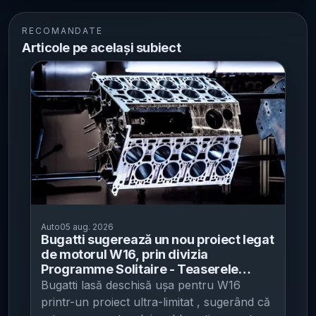
RECOMANDATE
Articole pe același subiect
Auto
05 aug. 2026
Bugatti sugerează un nou proiect legat
de motorul W16, prin divizia
Programme Solitaire - Teaserele
indică un produs ultra-limitat, posibil
Bugatti lasă deschisă ușa pentru W16
prezentat la Monterey Car Week
printr-un proiect ultra-limitat , sugerând că