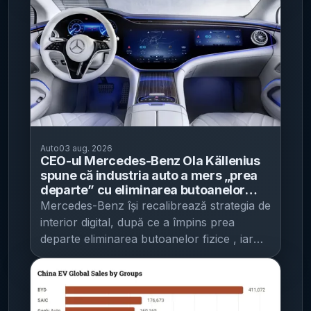
motorul termic ar livra 1.000 CP, iar
canale externe potrivit IT之家 , care
trimestrul II 2026, autoturismele noi au
autovehiculului uzat. Unde mai există buget
motoarele electrice ar adăuga aproximativ
notează că tranzacția este structurată prin
reprezentat 31,5% din totalul
și până când se fac înscrieri Sesiunea
800 CP. Când am putea afla răspunsul
obligațiuni convertibile. KG Mobility a
înmatriculărilor noi de autoturisme, cu 7,8
pentru achiziționarea autovehiculelor noi
Indiciile sugerează că dezvăluirea ar putea
precizat că, dacă obligațiunile vor fi
puncte procentuale peste nivelul din
cu propulsie termică (ardere internă,
avea loc la Monterey Car Week ,
convertite în acțiuni, Chery ar ajunge să
trimestrul II 2025. Dinamica „vehiculelor
inclusiv GPL/GNC) și pentru autovehiculele
evenimentul din SUA care începe în acest
dețină aproximativ 10% din compania sud-
noi”: avans la autoturisme, recul la
cu propulsie hibrid este încă în derulare.
weekend și care este, tradițional, o scenă
coreeană. Pentru Chery, miza declarată
autobuze și microbuze Pentru
Bugetul disponibil indicat de AFM este de
pentru lansări și proiecte de colecție în
este consolidarea influenței pe piețele
înmatriculările noi de vehicule rutiere noi
35.302.000 de lei , iar înscrierile se pot face
zona ultra-lux. Bugatti ar putea folosi
externe, într-un context în care
destinate transportului pasagerilor, INS
până la 31.12.2026, ora 23:59 , sau până la
Auto
03 aug. 2026
cadrul pentru a prezenta oficial
producătorii auto chinezi caută tot mai des
indică: creștere la mopede și motociclete :
epuizarea bugetului. Lista dosarelor
CEO-ul Mercedes-Benz Ola Källenius
„misteriosul” produs legat de W16, însă,
parteneriate cu constructori tradiționali din
+28,1% ; creștere la autoturisme : +20,7% ;
aprobate este publicată pe site-ul AFM, la
spune că industria auto a mers „prea
deocamdată, compania nu a oferit detalii
afara Chinei, inclusiv pentru a valorifica
scădere la autobuze și microbuze : -14,3%
secțiunea Programului Rabla Auto pentru
departe” cu eliminarea butoanelor
concrete despre natura lui.
[...]
fabrici cu grad redus de utilizare. Ce
. Transportul de mărfuri: scăderi pe unele
fizice - compania readuce comenzi pe
persoane fizice, conform informațiilor
Mercedes-Benz își recalibrează strategia de
volan și promite revenirea unor
urmărește Chery: producție comună și
categorii, dar „vehiculele noi” cresc pe linie
transmise de instituție.
[...]
interior digital, după ce a împins prea
butoane, alături de ecrane mari
cooperare comercială Zhang Guibing,
Pe segmentul vehiculelor rutiere pentru
departe eliminarea butoanelor fizice , iar
director general al Chery International, a
transportul mărfurilor, INS consemnează:
direcția anunțată este una de „coexistență”
spus la Seul că grupul are mai multe baze
creștere la autotractoare : +7,2% ; scădere
între ecrane mari și comenzi tactile clasice,
de producție la nivel global și vede potențial
la autocamioane (inclusiv vehicule pentru
potrivit IT之家 . Mesajul vine pe fondul
ca acestea să devină un teren important de
scopuri speciale): -9,3% ; scădere la
criticilor din partea unei părți a clienților,