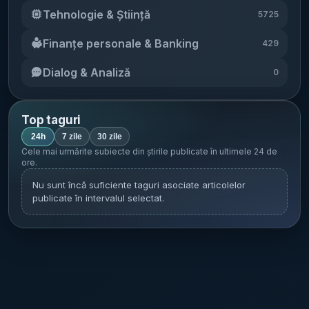
oricăror schimbări care pot afecta accesul
culegătorii și să limiteze achiziția legală din
Tehnologie & Știință
5725
sau siguranța lucrărilor în câmp.
[...]
piața internă.
[...]
Finanțe personale & Banking
429
Dialog & Analiză
0
Top taguri
24h
7 zile
30 zile
Cele mai urmărite subiecte din știrile publicate în
ultimele 24 de
ore
.
Nu sunt încă suficiente taguri asociate articolelor
publicate în intervalul selectat.