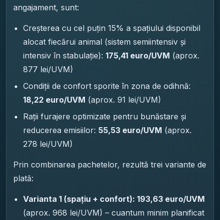
angajament, sunt:
Creșterea cu cel puțin 15% a spațiului disponibil
alocat fiecărui animal (sistem semiintensiv și
intensiv în stabulație):
175,41 euro/UVM
(aprox.
877 lei/UVM)
Condiții de confort sporite în zona de odihnă:
18,22 euro/UVM
(aprox. 91 lei/UVM)
Rații furajere optimizate pentru bunăstare și
reducerea emisiilor:
55,53 euro/UVM
(aprox.
278 lei/UVM)
Prin combinarea pachetelor, rezultă trei variante de
plată:
Varianta 1 (spațiu + confort): 193,63 euro/UVM
(aprox. 968 lei/UVM) – cuantum minim planificat