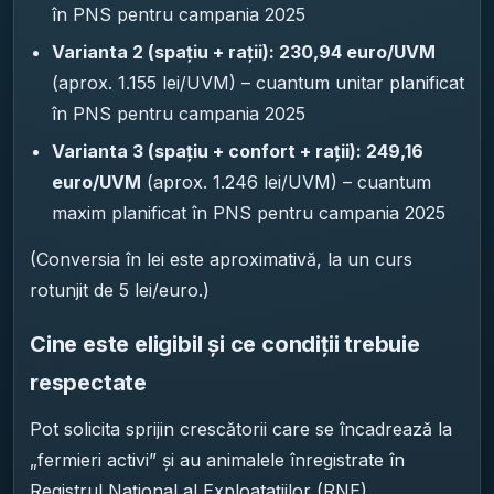
în PNS pentru campania 2025
Varianta 2 (spațiu + rații): 230,94 euro/UVM
(aprox. 1.155 lei/UVM) – cuantum unitar planificat
în PNS pentru campania 2025
Varianta 3 (spațiu + confort + rații): 249,16
euro/UVM
(aprox. 1.246 lei/UVM) – cuantum
maxim planificat în PNS pentru campania 2025
(Conversia în lei este aproximativă, la un curs
rotunjit de 5 lei/euro.)
Cine este eligibil și ce condiții trebuie
respectate
Pot solicita sprijin crescătorii care se încadrează la
„fermieri activi” și au animalele înregistrate în
Registrul Național al Exploatațiilor (RNE).