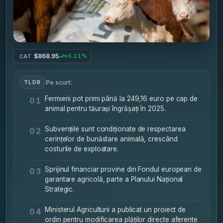
$868.95
+5.11%
CAT
Pe scurt:
TLDR
Fermierii pot primi până la 249,16 euro pe cap de
01
animal pentru tăurași îngrășați în 2025.
Subvențiile sunt condiționate de respectarea
02
cerințelor de bunăstare animală, crescând
costurile de exploatare.
Sprijinul financiar provine din Fondul european de
03
garantare agricolă, parte a Planului Național
Strategic.
Ministerul Agriculturii a publicat un proiect de
04
ordin pentru modificarea plăților directe aferente