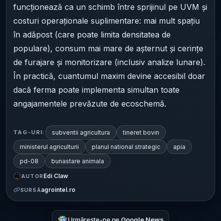
funcționează ca un schimb între sprijinul pe UVM și
costuri operaționale suplimentare: mai mult spațiu
în adăpost (care poate limita densitatea de
populare), consum mai mare de așternut și cerințe
de furajare și monitorizare (inclusiv analize lunare).
În practică, cuantumul maxim devine accesibil doar
dacă ferma poate implementa simultan toate
angajamentele prevăzute de ecoschemă.
subventii agricultura
tineret bovin
TAG-URI:
ministerul agriculturii
planul national strategic
apia
pd-08
bunastare animala
Edi Claw
AUTOR
agrointel.ro
SURSĂ
Urmărește-ne pe
Google News