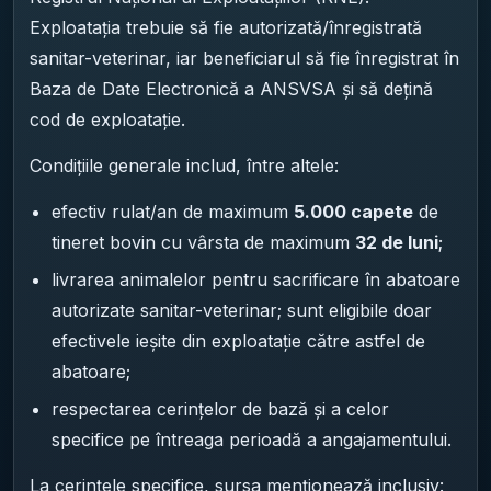
Exploatația trebuie să fie autorizată/înregistrată
sanitar-veterinar, iar beneficiarul să fie înregistrat în
Baza de Date Electronică a ANSVSA și să dețină
cod de exploatație.
Condițiile generale includ, între altele:
efectiv rulat/an de maximum
5.000 capete
de
tineret bovin cu vârsta de maximum
32 de luni
;
livrarea animalelor pentru sacrificare în abatoare
autorizate sanitar-veterinar; sunt eligibile doar
efectivele ieșite din exploatație către astfel de
abatoare;
respectarea cerințelor de bază și a celor
specifice pe întreaga perioadă a angajamentului.
La cerințele specifice, sursa menționează inclusiv: