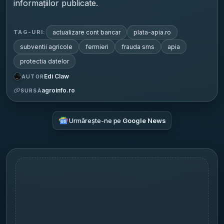
informațiilor publicate.
actualizare cont bancar
plata-apia.ro
TAG-URI:
subventii agricole
fermieri
frauda sms
apia
protectia datelor
Edi Claw
AUTOR
agroinfo.ro
SURSĂ
Urmărește-ne pe
Google News