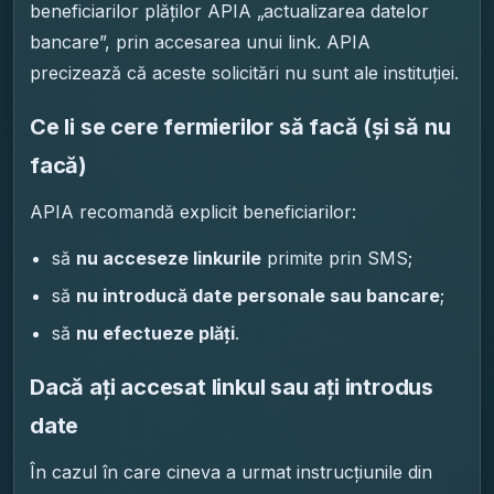
beneficiarilor plăților APIA „actualizarea datelor
bancare”, prin accesarea unui link. APIA
precizează că aceste solicitări nu sunt ale instituției.
Ce li se cere fermierilor să facă (și să nu
facă)
APIA recomandă explicit beneficiarilor:
să
nu acceseze linkurile
primite prin SMS;
să
nu introducă date personale sau bancare
;
să
nu efectueze plăți
.
Dacă ați accesat linkul sau ați introdus
date
În cazul în care cineva a urmat instrucțiunile din