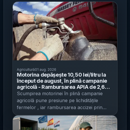
Agricultură
01 aug. 2026
Motorina depășește 10,50 lei/litru la
început de august, în plină campanie
agricolă - Rambursarea APIA de 2,697
lei/litru reduce costul, dar banii vin
Scumpirea motorinei în plină campanie
după achiziție
agricolă pune presiune pe lichiditățile
fermelor , iar rambursarea accizei prin
APIA reduce costul doar după ce cheltuiala
a fost deja făcută, potrivit Agronet . La 1
august 2026, motorina standard a urcat