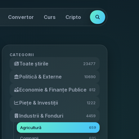
Convertor
Curs
Cripto
Cotații
Indici
CATEGORII
Toate știrile
23477
Politică & Externe
10690
Economie & Finanțe Publice
812
Piețe & Investiții
1222
Industrii & Fonduri
4459
Agricultură
659
Companii
695