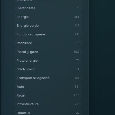
Electricitate
11
Energie
355
Energie verde
143
Fonduri europene
218
Imobiliare
100
Petrol și gaze
527
Piața energiei
73
Start-up-uri
34
Transport și logistică
165
Auto
981
Retail
200
Infrastructură
231
HoReCa
22