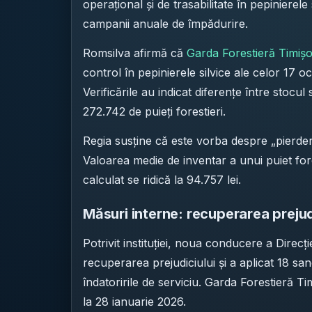
operațional și de trasabilitate în pepinierel
campanii anuale de împădurire.
Romsilva afirmă că
Garda Forestieră Timiș
control în pepinierele silvice ale celor 17 oc
Verificările au indicat diferențe între stocul
272.742 de puieți forestieri.
Regia susține că este vorba despre „pierde
Valoarea medie de inventar a unui puiet fores
calculat se ridică la 94.757 lei.
Măsuri interne: recuperarea prejudi
Potrivit instituției, noua conducere a Direc
recuperarea prejudiciului și a aplicat 18 sanc
îndatoririle de serviciu. Garda Forestieră T
la 28 ianuarie 2026.