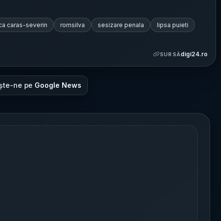
ica caras-severin
romsilva
sesizare penala
lipsa puieti
digi24.ro
SURSĂ
ște-ne pe
Google News