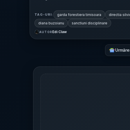
garda forestiera timisoara
directia silv
TAG-URI:
diana buzoianu
sanctiuni disciplinare
Edi Claw
AUTOR
Urmăre