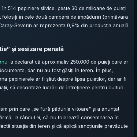
n 514 pepiniere silvice, peste 30 de milioane de puieți
nt folosiți în cele două campanii de împăduriri (primăvara
n Caraș-Severin ar reprezenta 0,9% din producția anuală
tie” și sesizare penală
anu
, a declarat că aproximativ 250.000 de puieți care ar
n documente, dar nu au fost găsiți în teren. În plus,
a pepinierele ar fi știut despre lipsa puieților, dar ar fi
tuații, să deconteze lucrări de întreținere pentru culturi
ism prin care „se fură pădurile viitoare” și a anunțat
firmă, la rândul ei, că nu tolerează consemnarea în
ctă situația din teren și că aplică sancțiunile prevăzute