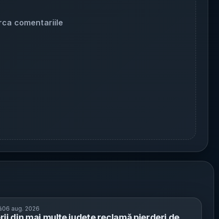
rca comentariile
ă
06 aug. 2026
rii din mai multe județe reclamă pierderi de