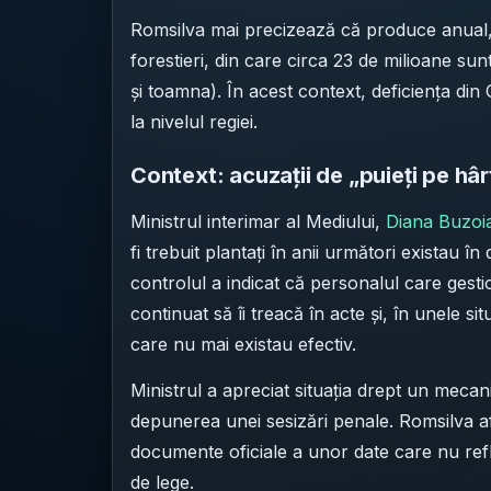
Romsilva mai precizează că produce anual, î
forestieri, din care circa 23 de milioane su
și toamna). În acest context, deficiența di
la nivelul regiei.
Context: acuzații de „puieți pe hâr
Ministrul interimar al Mediului,
Diana Buzoi
fi trebuit plantați în anii următori existau î
controlul a indicat că personalul care gestion
continuat să îi treacă în acte și, în unele si
care nu mai existau efectiv.
Ministrul a apreciat situația drept un mecan
depunerea unei sesizări penale. Romsilva a
documente oficiale a unor date care nu refle
de lege.