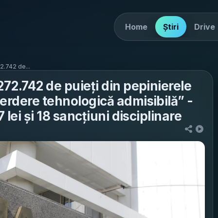
Home
Știri
Drive
2.742 de...
272.742 de puieți din pepinierele
erdere tehnologică admisibilă” -
 lei și 18 sancțiuni disciplinare