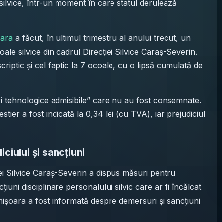
e silvice, într-un moment în care statul derulează
oara
a făcut, în ultimul trimestru al anului trecut, un
oale silvice din cadrul Direcției Silvice Caraș-Severin.
 scriptic și cel faptic la 7 ocoale, cu o lipsă cumulată de
ri tehnologice admisibile” care nu au fost consemnate.
tier a fost indicată la 0,34 lei (cu TVA), iar prejudiciul
ciului și sancțiuni
ției Silvice Caraș-Severin a dispus măsuri pentru
țiuni disciplinare personalului silvic care ar fi încălcat
imișoara a fost informată despre demersuri și sancțiuni