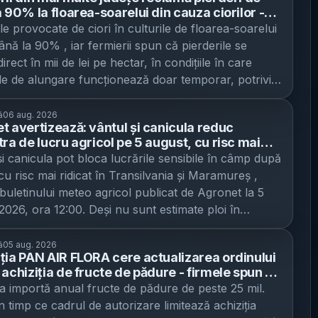
 90% la floarea-soarelui din cauza ciorilor -
l de vânătoare începe abia pe 15 august, cu o
e provocate de ciori în culturile de floarea-soarelui
e 90 de păsări
ână la 90% , iar fermierii spun că pierderile se
irect în mii de lei pe hectar, în condițiile în care
e de alungare funcționează doar temporar, potrivit
s . Problema este semnalată în mai multe județe –
, Buzău, Dolj și Iași – unde agricultorii reclamă
ă
06 aug. 2026
t avertizează: vântul și canicula reduc
eri masive ale producției, în unele zone chiar în
tra de lucru agricol pe 5 august, cu risc mai
e de 90%. Specialiștii citați de publicație spun că
n Transilvania și Maramureș - tratamentele
și canicula pot bloca lucrările sensibile în câmp după
a „nu pare să aibă vreo rezolvare” rapidă, deoarece
rânz sunt descurajate, iar irigarea e
cu risc mai ridicat în Transilvania și Maramureș ,
e se adaptează repede la metodele de speriere și
andată seara/noaptea
t buletinului meteo agricol publicat de Agronet la 5
e câmp. Impact economic: producții prăbușite și
2026, ora 12:00. Deși nu sunt estimate ploi în
i de cel puțin 2.000 lei/ha Ion Notingăr, fermier din
ele regionale de lucru, combinația de căldură
 Iași, spune că lucrează 320 de hectare de floarea-
ată, evapotranspirație (pierdere de apă din sol și
ă
05 aug. 2026
i, iar în funcție de amplasament parcelele sunt
ția PAN AIR FLORA cere actualizarea ordinului
 și vânt reduce „fereastra” pentru tratamente și
e între 30% și 80%. În unele puncte, gradul de
 achiziția de fructe de pădure - firmele spun că
adaptări la recoltare și transport. Ce se schimbă
e se apropie de 90%. „Dăcă scoatem 200 de
e din autorizații blochează procesarea, în timp
 importă anual fructe de pădure de peste 25 mil.
onal pentru fermieri în după-amiaza de 5 august
e de floarea soarelui la hectar. În condițiile în care,
ânia importă peste 25 mil. euro anual
n timp ce cadrul de autorizare limitează achiziția
l indică faptul că, după prânz, condițiile „nu susțin
 noi trebuia să scoatem 4.000-4.500 la hectar.”