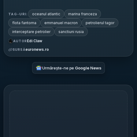
oceanul atlantic
marina franceza
TAG-URI:
flota fantoma
emmanuel macron
petrolierul tagor
interceptare petrolier
sanctiuni rusia
Edi Claw
AUTOR
euronews.ro
SURSĂ
Urmărește-ne pe
Google News