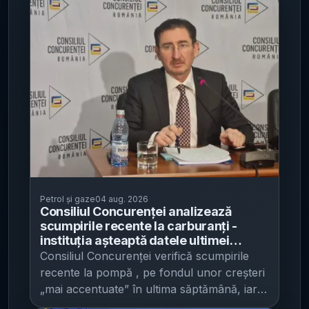
Petrol și gaze
04 aug. 2026
Consiliul Concurenței analizează
scumpirile recente la carburanți -
instituția așteaptă datele ultimei
săptămâni, pe fondul noului mecanism
Consiliul Concurenței verifică scumpirile
de plafonare a adaosului
recente la pompă , pe fondul unor creșteri
„mai accentuate” în ultima săptămână, iar
concluziile vor fi făcute publice după ce