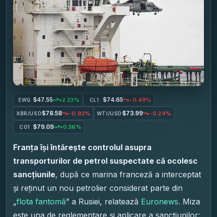
$47.55
$74.65
+2.23%
-0.49%
EWQ
CL1
$78.58
$73.99
-0.92%
-0.24%
XBR/USD
WTI/USD
$79.09
+0.36%
CO1
Franța își întărește controlul asupra
transporturilor de petrol suspectate că ocolesc
sancțiunile
, după ce marina franceză a interceptat
și reținut un nou petrolier considerat parte din
„
flota fantomă
” a Rusiei, relatează
Euronews
. Miza
este una de reglementare și aplicare a sancțiunilor: