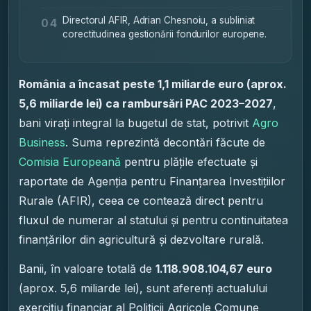
Directorul AFIR, Adrian Chesnoiu, a subliniat
04
corectitudinea gestionării fondurilor europene.
România a încasat peste 1,1 miliarde euro (aprox.
5,6 miliarde lei) ca rambursări PAC 2023–2027
,
bani virați integral la bugetul de stat, potrivit
Agro
Business
. Suma reprezintă decontări făcute de
Comisia Europeană
pentru plățile efectuate și
raportate de Agenția pentru Finanțarea Investițiilor
Rurale (AFIR), ceea ce contează direct pentru
fluxul de numerar al statului și pentru continuitatea
finanțărilor din agricultură și dezvoltare rurală.
Banii, în valoare totală de
1.118.908.104,67 euro
(aprox. 5,6 miliarde lei), sunt aferenți actualului
exercițiu financiar al Politicii Agricole Comune