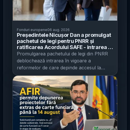
Fonduri europene
06 aug. 2026
Președintele Nicușor Dan a promulgat
pachetul de legi pentru PNRR și
ratificarea Acordului SAFE - intrarea în
vigoare susține îndeplinirea jaloanelor
Promulgarea pachetului de legi din PNRR
și accesarea fondurilor UE
deblochează intrarea în vigoare a
reformelor de care depinde accesul la
fonduri europene , potrivit Euronews .
Președintele României a semnat marți
actele normative considerate esențiale
pentru implementarea Planului Național de
Redresare și Reziliență, precum și legea de
ratificare a Acordului SAFE. Prin
promulgare, legile intră în vigoare și
România face un pas în îndeplinirea