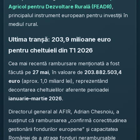
Agricol pentru Dezvoltare Rurală (FEADR)
,
principalul instrument european pentru investiții în
mediul rural.
Ultima tranșă: 203,9 milioane euro
pentru cheltuieli din T1 2026
Cea mai recentă rambursare menționată a fost
făcută pe
27 mai
, în valoare de
203.882.503,4
euro
(aprox. 1,0 miliard lei), reprezentând
decontarea cheltuielilor aferente perioadei
ianuarie–martie 2026
.
Directorul general al AFIR, Adrian Chesnoiu, a
susținut că rambursarea „confirmă corectitudinea
gestionării fondurilor europene” și capacitatea
României de a atrage fonduri nerambursabile