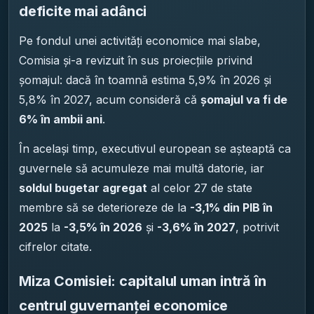
deficite mai adânci
Pe fondul unei activități economice mai slabe,
Comisia și-a revizuit în sus proiecțiile privind
șomajul: dacă în toamnă estima 5,9% în 2026 și
5,8% în 2027, acum consideră că
șomajul va fi de
6% în ambii ani
.
În același timp, executivul european se așteaptă ca
guvernele să acumuleze mai multă datorie, iar
soldul bugetar agregat
al celor 27 de state
membre să se deterioreze de la
-3,1% din PIB în
2025
la
-3,5% în 2026
și
-3,6% în 2027
, potrivit
cifrelor citate.
Miza Comisiei: capitalul uman intră în
centrul guvernanței economice