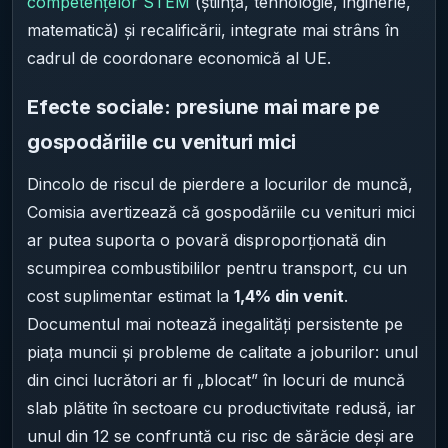
competențelor STEM
(știință, tehnologie, inginerie,
matematică) și recalificării, integrate mai strâns în
cadrul de coordonare economică al UE.
Efecte sociale: presiune mai mare pe
gospodăriile cu venituri mici
Dincolo de riscul de pierdere a locurilor de muncă,
Comisia avertizează că gospodăriile cu venituri mici
ar putea suporta o povară disproporționată din
scumpirea combustibililor pentru transport, cu un
cost suplimentar estimat la
1,4% din venit
.
Documentul mai notează inegalități persistente pe
piața muncii și probleme de calitate a joburilor: unul
din cinci lucrători ar fi „blocat” în locuri de muncă
slab plătite în sectoare cu productivitate redusă, iar
unul din 12 se confruntă cu risc de sărăcie deși are