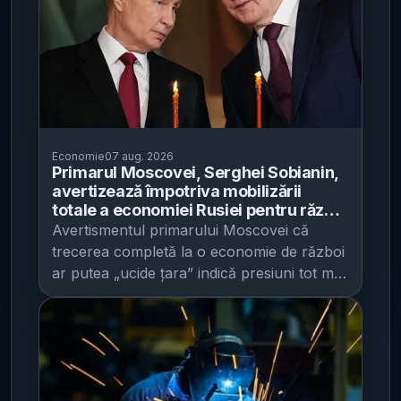
Economie
07 aug. 2026
Primarul Moscovei, Serghei Sobianin,
avertizează împotriva mobilizării
totale a economiei Rusiei pentru război
- spune că subminarea economiei
Avertismentul primarului Moscovei că
civile ar „ucide țara”
trecerea completă la o economie de război
ar putea „ucide țara” indică presiuni tot mai
mari asupra bazei fiscale și a economiei
civile a Rusiei , într-un moment în care
creșterea încetinește, iar cheltuielile militare
cresc accelerat, potrivit Kyiv Post . Serghei
Sobianin , unul dintre cei mai influenți