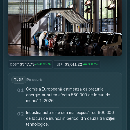
$947.79
$3,011.22
+0.35%
+0.67%
COST
JBP
Pe scurt:
TLDR
Comisia Europeană estimează că prețurile
01
energiei ar putea afecta 560.000 de locuri de
muncă în 2026.
Industria auto este cea mai expusă, cu 600.000
02
de locuri de muncă în pericol din cauza tranziției
tehnologice.