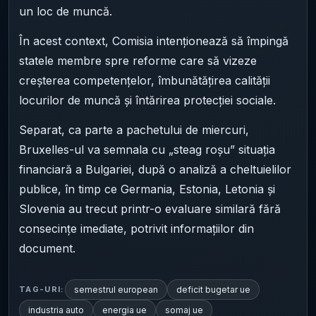
un loc de muncă.
În acest context, Comisia intenționează să împingă
statele membre spre reforme care să vizeze
creșterea competențelor, îmbunătățirea calității
locurilor de muncă și întărirea protecției sociale.
Separat, ca parte a pachetului de miercuri,
Bruxelles-ul va semnala cu „steag roșu” situația
financiară a Bulgariei, după o analiză a cheltuielilor
publice, în timp ce Germania, Estonia, Letonia și
Slovenia au trecut printr-o evaluare similară fără
consecințe imediate, potrivit informațiilor din
document.
semestrul european
deficit bugetar ue
TAG-URI:
industria auto
energia ue
somaj ue