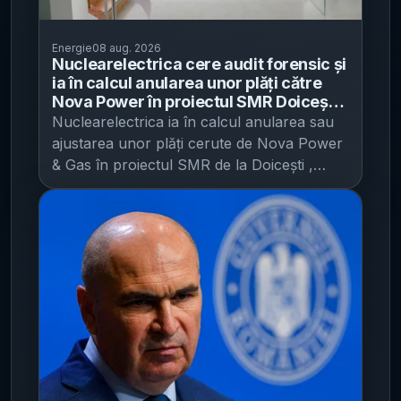
Energie
08 aug. 2026
Nuclearelectrica cere audit forensic și
ia în calcul anularea unor plăți către
Nova Power în proiectul SMR Doicești -
tranzacția terenului (2,8 mil. euro vs
Nuclearelectrica ia în calcul anularea sau
46 mil. euro) și costurile refacturate, în
ajustarea unor plăți cerute de Nova Power
centrul verificărilor
& Gas în proiectul SMR de la Doicești ,
după ce Corpul de Control al prim-
ministrului a identificat nereguli legate de
cheltuieli și de tranzacția pentru teren,
potrivit HotNews . Miza imediată este una
financiară și de guvernanță: compania de
stat vrea să verifice dacă sumele
refacturate către RoPower Nuclear
(societatea de proiect) sunt justificate și,
dacă nu, să le conteste inclusiv în instanță.
Nuclearelectrica va discuta în AGA din 10
septembrie o notă oficială întocmită la