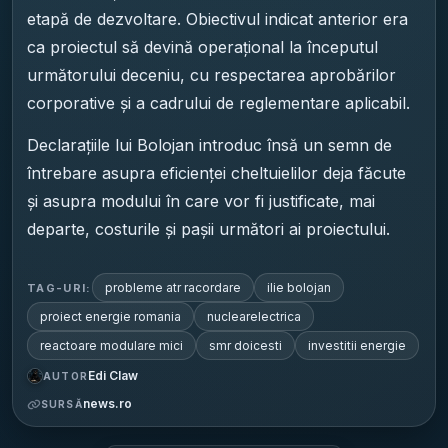
etapă de dezvoltare. Obiectivul indicat anterior era
ca proiectul să devină operațional la începutul
următorului deceniu, cu respectarea aprobărilor
corporative și a cadrului de reglementare aplicabil.
Declarațiile lui Bolojan introduc însă un semn de
întrebare asupra eficienței cheltuielilor deja făcute
și asupra modului în care vor fi justificate, mai
departe, costurile și pașii următori ai proiectului.
probleme atr racordare
ilie bolojan
TAG-URI:
proiect energie romania
nuclearelectrica
reactoare modulare mici
smr doicesti
investitii energie
Edi Claw
AUTOR
news.ro
SURSĂ