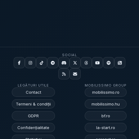
Prahovo, în defileul Dunării, pe măsură ce
forțele sovietice avansau; istoricii citați spun
că ar fi fost scufundate „până la 200” de
nave. Deși elementul vizual a atras atenția,
miza imediată pentru regiune rămâne
continuitatea producției de energie și
gestionarea riscului de opriri suplimentare,
SOCIAL
dacă nivelul Dunării continuă să scadă.
[...]
LEGĂTURI UTILE
MOBILISSIMO GROUP
Contact
mobilissimo.ro
Termeni & condiții
mobilissimo.hu
GDPR
bf.ro
Confidențialitate
la-start.ro