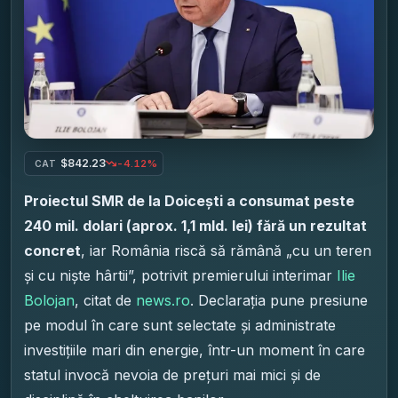
$842.23
-4.12%
CAT
Proiectul SMR de la Doicești a consumat peste
240 mil. dolari (aprox. 1,1 mld. lei) fără un rezultat
concret
, iar România riscă să rămână „cu un teren
și cu niște hârtii”, potrivit premierului interimar
Ilie
Bolojan
, citat de
news.ro
. Declarația pune presiune
pe modul în care sunt selectate și administrate
investițiile mari din energie, într-un moment în care
statul invocă nevoia de prețuri mai mici și de