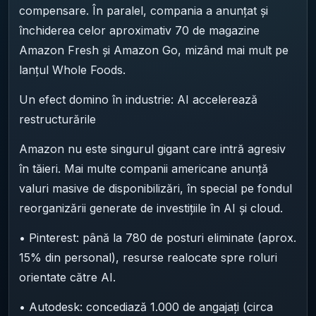
compensare. În paralel, compania a anunțat și
închiderea celor aproximativ 70 de magazine
Amazon Fresh și Amazon Go, mizând mai mult pe
lanțul Whole Foods.
Un efect domino în industrie: AI accelerează
restructurările
Amazon nu este singurul gigant care intră agresiv
în tăieri. Mai multe companii americane anunță
valuri masive de disponibilizări, în special pe fondul
reorganizării generate de investițiile în AI și cloud.
• Pinterest: până la 780 de posturi eliminate (aprox.
15% din personal), resurse realocate spre roluri
orientate către AI.
• Autodesk: concediază 1.000 de angajați (circa