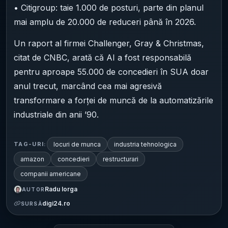
• Citigroup: taie 1.000 de posturi, parte din planul
mai amplu de 20.000 de reduceri până în 2026.
Un raport al firmei Challenger, Gray & Christmas,
citat de CNBC, arată că AI a fost responsabilă
pentru aproape 55.000 de concedieri în SUA doar
anul trecut, marcând cea mai agresivă
transformare a forței de muncă de la automatizările
industriale din anii ’90.
locuri de munca
industria tehnologica
TAG-URI:
amazon
concedieri
restructurari
companii americane
Radu Iorga
AUTOR
digi24.ro
SURSĂ