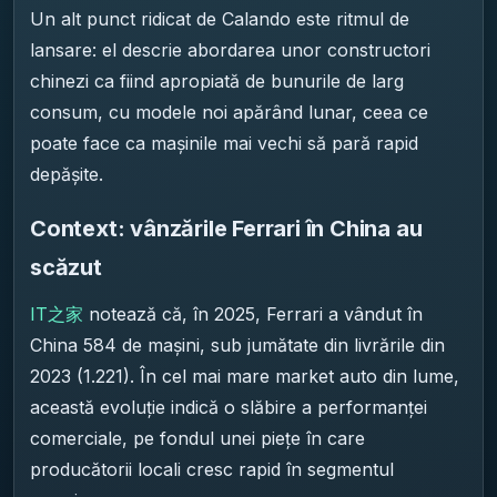
Un alt punct ridicat de Calando este ritmul de
lansare: el descrie abordarea unor constructori
chinezi ca fiind apropiată de bunurile de larg
consum, cu modele noi apărând lunar, ceea ce
poate face ca mașinile mai vechi să pară rapid
depășite.
Context: vânzările Ferrari în China au
scăzut
IT之家
notează că, în 2025, Ferrari a vândut în
China 584 de mașini, sub jumătate din livrările din
2023 (1.221). În cel mai mare market auto din lume,
această evoluție indică o slăbire a performanței
comerciale, pe fondul unei piețe în care
producătorii locali cresc rapid în segmentul