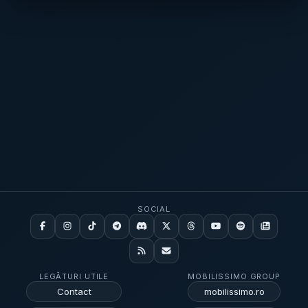
pregătește să nu mai producă deloc
materialul „Audi și-a ajustat previziunile
automobile cu motoare pe combustie,
privind profitul…” , precum și despre
semnalând ruptura operațională pe care o
posibilitatea unor concedieri extinse la
traversează industria auto europeană.
[...]
Volkswagen, în articolul „Oliver Blume:
Concedierea a încă 50.000 de salariați…” .
[...]
SOCIAL
LEGĂTURI UTILE
MOBILISSIMO GROUP
Contact
mobilissimo.ro