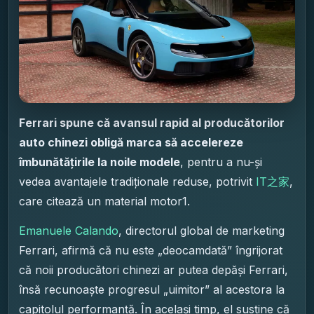
Ferrari spune că avansul rapid al producătorilor
auto chinezi obligă marca să accelereze
îmbunătățirile la noile modele
, pentru a nu-și
vedea avantajele tradiționale reduse, potrivit
IT之家
,
care citează un material motor1.
Emanuele Calando
, directorul global de marketing
Ferrari, afirmă că nu este „deocamdată” îngrijorat
că noii producători chinezi ar putea depăși Ferrari,
însă recunoaște progresul „uimitor” al acestora la
capitolul performanță. În același timp, el susține că