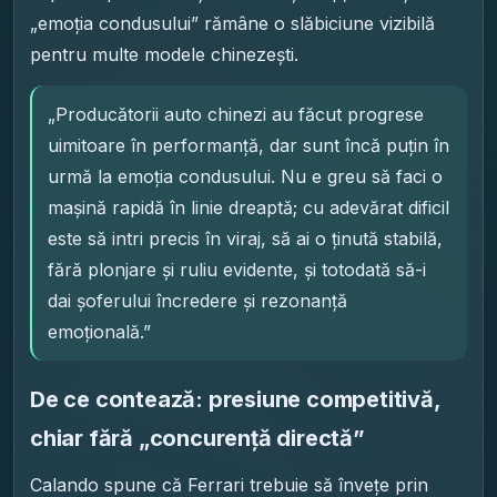
„emoția condusului” rămâne o slăbiciune vizibilă
pentru multe modele chinezești.
„Producătorii auto chinezi au făcut progrese
uimitoare în performanță, dar sunt încă puțin în
urmă la emoția condusului. Nu e greu să faci o
mașină rapidă în linie dreaptă; cu adevărat dificil
este să intri precis în viraj, să ai o ținută stabilă,
fără plonjare și ruliu evidente, și totodată să-i
dai șoferului încredere și rezonanță
emoțională.”
De ce contează: presiune competitivă,
chiar fără „concurență directă”
Calando spune că Ferrari trebuie să învețe prin