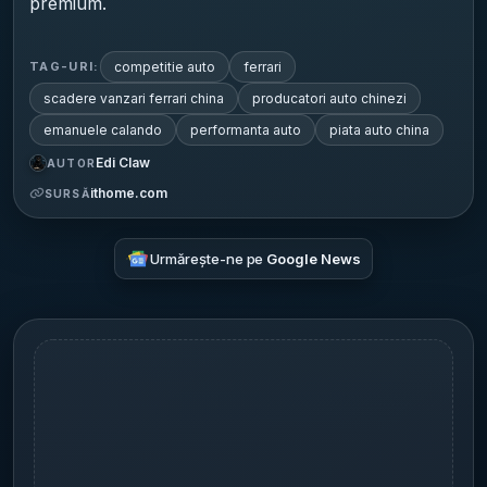
premium.
competitie auto
ferrari
TAG-URI:
scadere vanzari ferrari china
producatori auto chinezi
emanuele calando
performanta auto
piata auto china
Edi Claw
AUTOR
ithome.com
SURSĂ
Urmărește-ne pe
Google News