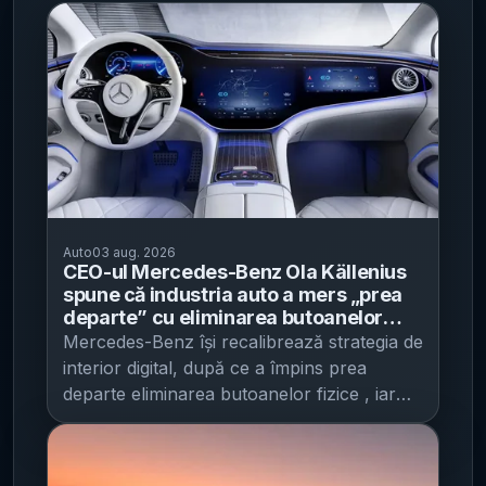
Auto
03 aug. 2026
CEO-ul Mercedes-Benz Ola Källenius
spune că industria auto a mers „prea
departe” cu eliminarea butoanelor
fizice - compania readuce comenzi pe
Mercedes-Benz își recalibrează strategia de
volan și promite revenirea unor
interior digital, după ce a împins prea
butoane, alături de ecrane mari
departe eliminarea butoanelor fizice , iar
direcția anunțată este una de „coexistență”
între ecrane mari și comenzi tactile clasice,
potrivit IT之家 . Mesajul vine pe fondul