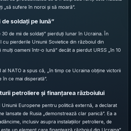
sați „să sufere în noroi și să moară”.
 de soldați pe lună”
 30 de mii de soldați” pierduți lunar în Ucraina. În
 cu pierderile Uniunii Sovietice din războiul din
i mulți oameni într-o lună” decât a pierdut URSS „în 10
l al NATO a spus că, „în timp ce Ucraina obține victorii
 în ce mai disperată”.
urii petroliere și finanțarea războiului
al Uniunii Europene pentru politică externă, a declarat
one lansate de Rusia „demonstrează clar panică”. Ea a
adâncime, inclusiv asupra instalațiilor petroliere, de
l este un element care finanțează războiul din Ucraina”