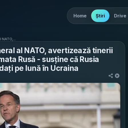
Home
Știri
Drive
l NATO,...
eral al NATO, avertizează tinerii
rmata Rusă - susține că Rusia
dați pe lună în Ucraina