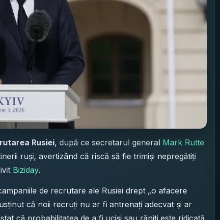
rutarea Rusiei
, după ce secretarul general
Mark Rutte
erii ruși, avertizând că riscă să fie trimiși nepregătiți
ivit
Biziday
.
campaniile de recrutare ale Rusiei drept „o afacere
sținut că noii recruți nu ar fi antrenați adecvat și ar
at că probabilitatea de a fi uciși sau răniți este ridicată