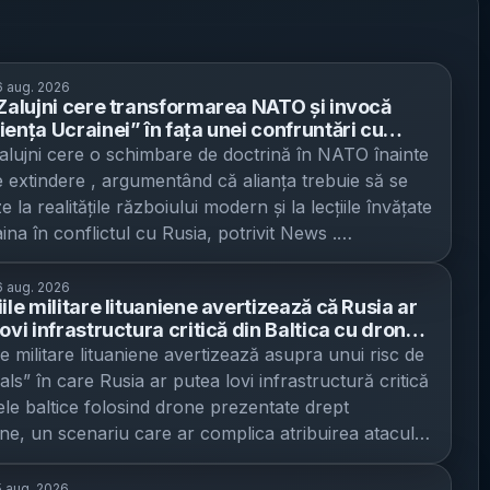
 aug. 2026
 Zalujni cere transformarea NATO și invocă
iența Ucrainei” în fața unei confruntări cu
- Fostul comandant ucrainean își nuanțează
Zalujni cere o schimbare de doctrină în NATO înainte
ațiile despre aderare și indică JEF ca
e extindere , argumentând că alianța trebuie să se
ativă promițătoare
 la realitățile războiului modern și la lecțiile învățate
ina în conflictul cu Rusia, potrivit News .
orul Ucrainei în Regatul Unit și fost comandant-
armatei ucrainene a revenit asupra declarațiilor care
 aug. 2026
ile militare lituaniene avertizează că Rusia ar
nit reacții, după ce spusese că Ucraina nu ar fi
ovi infrastructura critică din Baltica cu drone
ată de aderarea la NATO. Miza: pregătirea
ene” - Vilnius spune că a întărit securitatea,
le militare lituaniene avertizează asupra unui risc de
onală a NATO pentru un conflict cu Rusia Zalujni
 vede acumulări de trupe la frontieră
als” în care Rusia ar putea lovi infrastructură critică
ă este „pentru NATO”, dar susține că alianța ridică
tele baltice folosind drone prezentate drept
întrebări” din punct de vedere politic și rămâne
ne, un scenariu care ar complica atribuirea atacului
 în doctrine vechi, asociate finalului celui de-al
idica miza de securitate pentru NATO , potrivit Antena
Război Mondial. În opinia sa, războiul și progresul
rmația, publicată inițial de 15min.lt și preluată de The
 aug. 2026