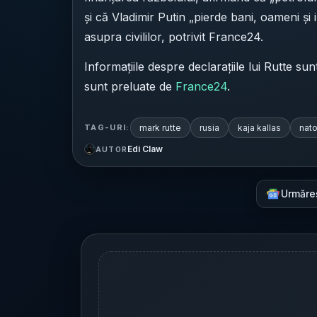
și că Vladimir Putin „pierde bani, oameni și 
asupra civililor, potrivit France24.
Informațiile despre declarațiile lui Rutte sun
sunt preluate de
France24
.
mark rutte
rusia
kaja kallas
nat
TAG-URI:
Edi Claw
AUTOR
Urmăre