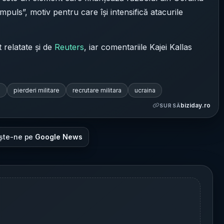
impuls”, motiv pentru care își intensifică atacurile
t relatate și de
Reuters
, iar comentariile Kajei Kallas
o
pierderi militare
recrutare militara
ucraina
biziday.ro
SURSĂ
ște-ne pe
Google News