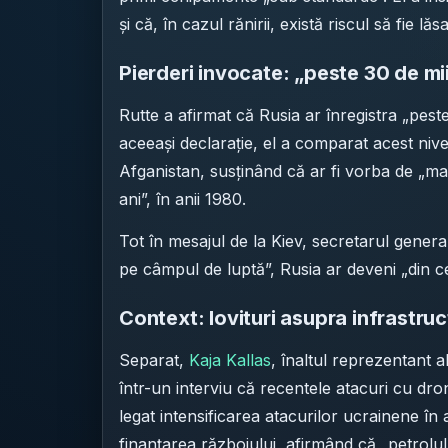
și că, în cazul rănirii, există riscul să fie lă
Pierderi invocate: „peste 30 de mii
Rutte a afirmat că Rusia ar înregistra „peste
aceeași declarație, el a comparat acest nivel
Afganistan, susținând că ar fi vorba de „ma
ani”, în anii 1980.
Tot în mesajul de la Kiev, secretarul genera
pe câmpul de luptă”, Rusia ar deveni „din ce
Context: lovituri asupra infrastruct
Separat,
Kaja Kallas
, înaltul reprezentant 
într-un interviu că recentele atacuri cu dr
legat intensificarea atacurilor ucrainene în 
finanțarea războiului, afirmând că „petrolu