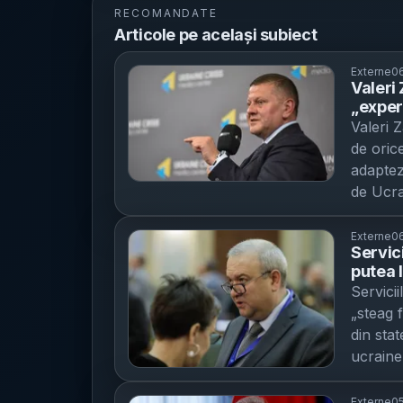
RECOMANDATE
Articole pe același subiect
Externe
06
Valeri
„exper
Rusia 
Valeri 
declar
de oric
altern
adapteze
de Ucra
Ambasad
șef al 
Externe
06
Servici
au stâr
putea l
avantaj
„ucrain
Servicii
operați
dar nu
„steag f
spune c
din sta
„multe 
ucraine
ancorată
și ar r
Doilea 
3 . Info
Externe
05