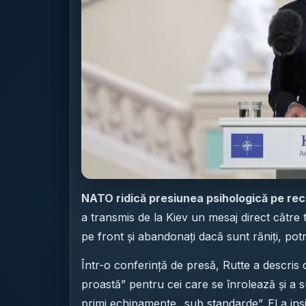
NATO ridică presiunea psihologică pe rec
a transmis de la Kiev un mesaj direct către tin
pe front și abandonați dacă sunt răniți, potr
Într-o conferință de presă, Rutte a descris 
proastă” pentru cei care se înrolează și a su
primi echipamente „sub standarde”. El a insist