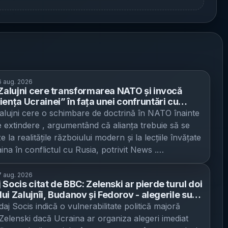
 aug. 2026
 Zalujni cere transformarea NATO și invocă
iența Ucrainei” în fața unei confruntări cu
- Fostul comandant ucrainean își nuanțează
Zalujni cere o schimbare de doctrină în NATO înainte
ațiile despre aderare și indică JEF ca
e extindere , argumentând că alianța trebuie să se
ativă promițătoare
 la realitățile războiului modern și la lecțiile învățate
ina în conflictul cu Rusia, potrivit News .
orul Ucrainei în Regatul Unit și fost comandant-
armatei ucrainene a revenit asupra declarațiilor care
 aug. 2026
Socis citat de BBC: Zelenski ar pierde turul doi
nit reacții, după ce spusese că Ucraina nu ar fi
 lui Zalujnîi, Budanov și Fedorov - alegerile sunt
ată de aderarea la NATO. Miza: pregătirea
se în Ucraina cât timp e în vigoare legea
aj Socis indică o vulnerabilitate politică majoră
onală a NATO pentru un conflict cu Rusia Zalujni
lă
Zelenski dacă Ucraina ar organiza alegeri imediat
ă este „pentru NATO”, dar susține că alianța ridică