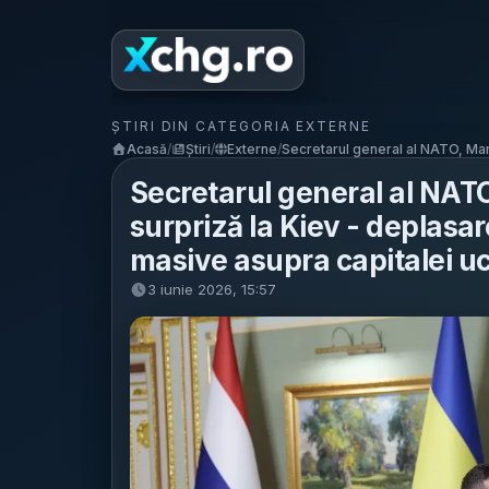
ȘTIRI DIN CATEGORIA EXTERNE
Acasă
/
Știri
/
Externe
/
Secretarul general al NATO, Mark
Secretarul general al NATO,
surpriză la Kiev - deplasa
masive asupra capitalei u
3 iunie 2026, 15:57