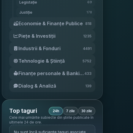
Legistație
69
Justiție
178
Economie & Finanțe Publice
818
Piețe & Investiții
1235
Industrii & Fonduri
4491
Tehnologie & Știință
5752
Finanțe personale & Banking
433
Dialog & Analiză
139
Top taguri
24h
7 zile
30 zile
Cele mai urmărite subiecte din știrile publicate în
ultimele 24 de ore
.
Nu sunt încă suficiente taguri asociate