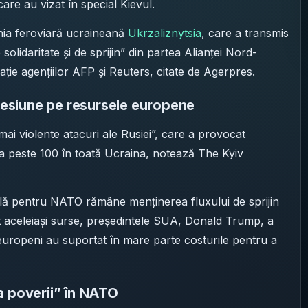
are au vizat în special Kievul.
nia feroviară ucraineană
Ukrzaliznytsia
, care a transmis
 solidaritate și de sprijin” din partea Alianței Nord-
cație agențiilor AFP și Reuters, citate de Agerpres.
presiune pe resursele europene
 mai violente atacuri ale Rusiei”, care a provocat
a peste 100 în toată Ucraina, notează The Kyiv
nală pentru NATO rămâne menținerea fluxului de sprijin
vit aceleiași surse, președintele SUA, Donald Trump, a
ii europeni au suportat în mare parte costurile pentru a
a poverii” în NATO