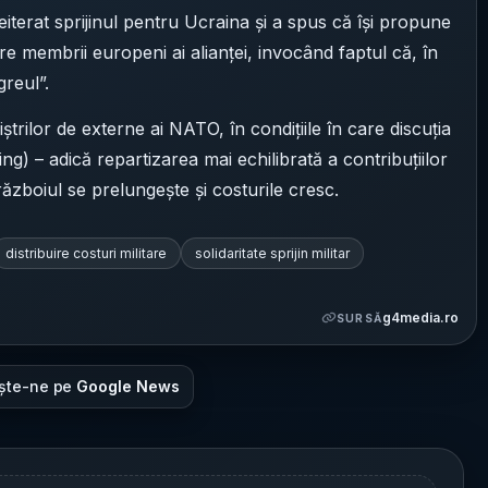
iterat sprijinul pentru Ucraina și a spus că își propune
ntre membrii europeni ai alianței, invocând faptul că, în
greul”.
ștrilor de externe ai NATO, în condițiile în care discuția
ng) – adică repartizarea mai echilibrată a contribuțiilor
războiul se prelungește și costurile cresc.
distribuire costuri militare
solidaritate sprijin militar
g4media.ro
SURSĂ
ște-ne pe
Google News