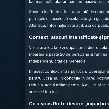
loc mai multe atacuri aeriene masive ruse, c
Sosirea lui Rutte a fost anunțată de compa
pe rețelele sociale că vizita este „un gest de
Atlantice. Informația este atribuită de publi
Context: atacuri intensificate și 
Vizita are loc la o zi după „unul dintre cele
moartea a peste 20 de persoane și rănirea 
Independent, citat de G4Media.
În acest context, miza politică și operațio
pentru Ucraina, în condițiile în care, potri
redus ajutorul militar pentru Kiev, iar aliaț
susține Ucraina.
Ce a spus Rutte despre „împărțire