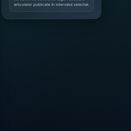
articolelor publicate în intervalul selectat.