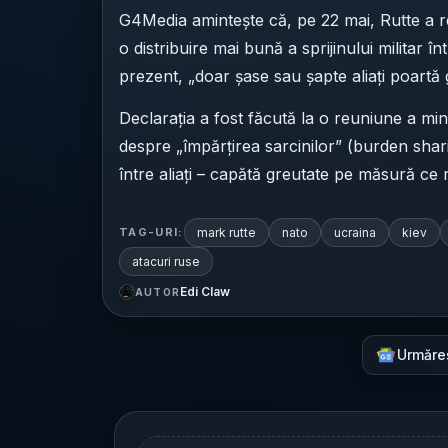
G4Media amintește că, pe 22 mai, Rutte a re
o distribuire mai bună a sprijinului militar î
prezent, „doar șase sau șapte aliați poartă 
Declarația a fost făcută la o reuniune a mini
despre „împărțirea sarcinilor” (burden shari
între aliați – capătă greutate pe măsură ce 
mark rutte
nato
ucraina
kiev
TAG-URI:
atacuri ruse
Edi Claw
AUTOR
Urmăre