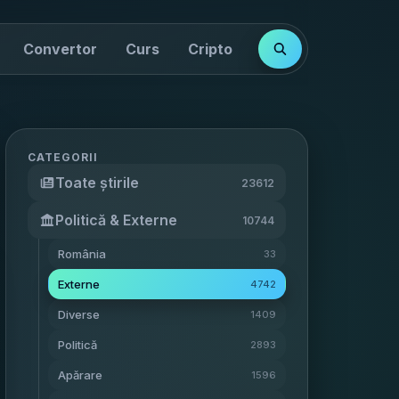
Convertor
Curs
Cripto
Cotații
Indici
CATEGORII
Toate știrile
23612
Politică & Externe
10744
România
33
Externe
4742
Diverse
1409
Politică
2893
Apărare
1596