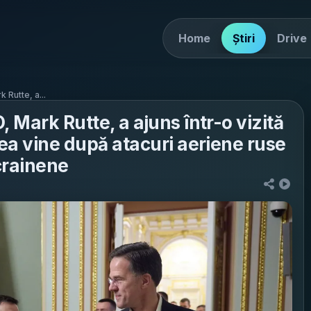
Home
Știri
Drive
 Rutte, a...
 Mark Rutte, a ajuns într-o vizită
rea vine după atacuri aeriene ruse
crainene