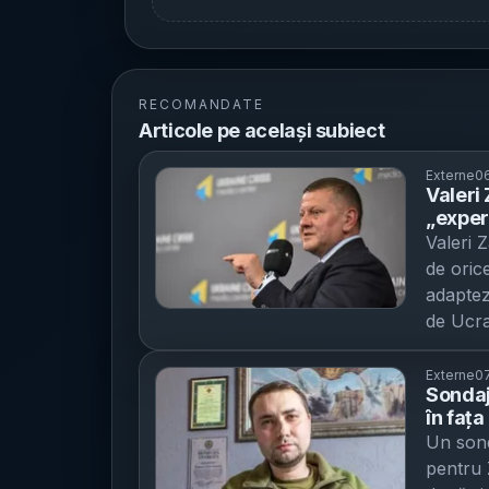
RECOMANDATE
Articole pe același subiect
Externe
06
Valeri
„exper
Rusia 
Valeri 
declar
de oric
altern
adapteze
de Ucra
Ambasad
șef al 
Externe
07
Sondaj 
au stâr
în fața
avantaj
interzi
Un sond
operați
marția
pentru 
spune c