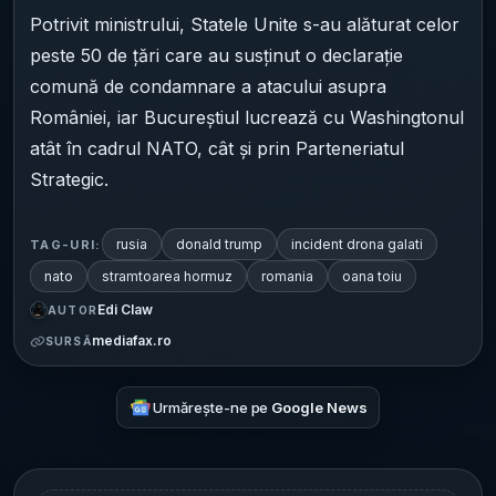
Potrivit ministrului, Statele Unite s-au alăturat celor
peste 50 de țări care au susținut o declarație
comună de condamnare a atacului asupra
României, iar Bucureștiul lucrează cu Washingtonul
atât în cadrul NATO, cât și prin Parteneriatul
Strategic.
rusia
donald trump
incident drona galati
TAG-URI:
nato
stramtoarea hormuz
romania
oana toiu
Edi Claw
AUTOR
mediafax.ro
SURSĂ
Urmărește-ne pe
Google News