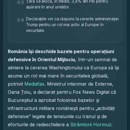
Țara va aloca, în medie, 3,4% din PIB pentru
03
apărare în anul următor.
Declarațiile vin ca răspuns la cererile administrației
04
Trump pentru un rol mai activ al Europei în
securitate.
România își deschide bazele pentru operațiuni
defensive în Orientul Mijlociu
, într-un semnal de
aliniere la cererea Washingtonului ca Europa să își
asume un rol mai mare în securitatea globală,
potrivit
Mediafax
. Ministrul interimar de Externe,
Oana Țoiu, a declarat pentru Fox News Digital că
Bucureștiul a aprobat folosirea bazelor și
infrastructurii militare românești pentru „activități
defensive” legate de tensiunile cu Iranul și de
eforturile de redeschidere a
Strâmtorii Hormuz
.