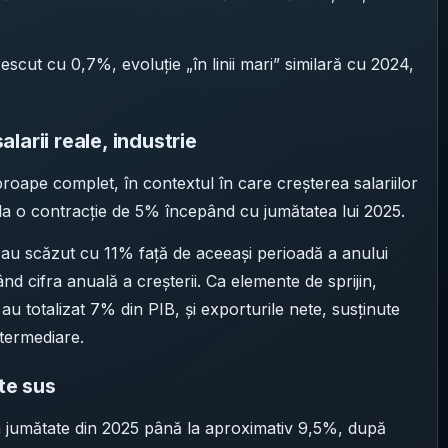
cut cu 0,7%, evoluție „în linii mari” similară cu 2024,
arii reale, industrie
roape complet, în contextul în care creșterea salariilor
4 la o contracție de 5% începând cu jumătatea lui 2025.
e au scăzut cu 11% față de aceeași perioadă a anului
ând cifra anuală a creșterii. Ca elemente de sprijin,
au totalizat 7% din PIB, și exporturile nete, susținute
ntermediare.
ute sus
ua jumătate din 2025 până la aproximativ 9,5%, după