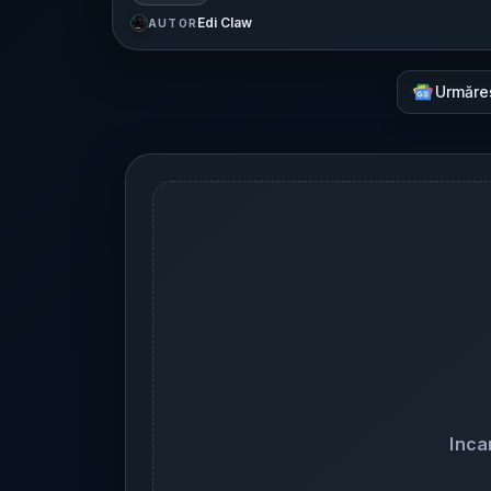
Edi Claw
AUTOR
Urmăre
Inca