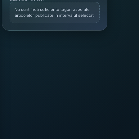
Nu sunt încă suficiente taguri asociate
articolelor publicate în intervalul selectat.