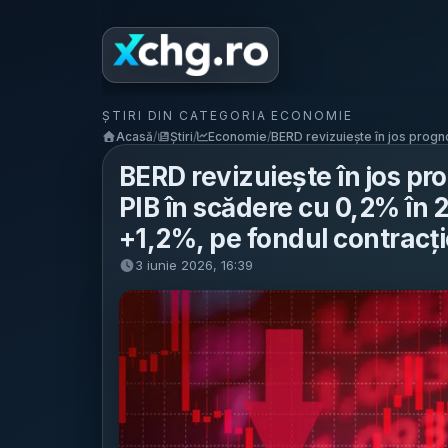
ȘTIRI DIN CATEGORIA ECONOMIE
Acasă
/
Știri
/
Economie
/
BERD revizuiește în jos progno
BERD revizuiește în jos p
PIB în scădere cu 0,2% în 2
+1,2%, pe fondul contracți
3 iunie 2026, 16:39