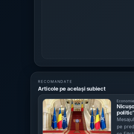
RECOMANDATE
Articole pe același subiect
Economi
Nicușo
politi
legilor
Mesajul
2027
pe predi
ce Fitc