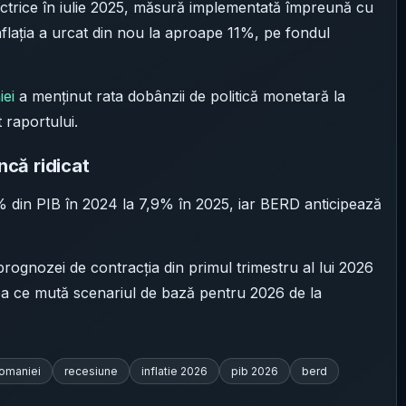
lectrice în iulie 2025, măsură implementată împreună cu
inflația a urcat din nou la aproape 11%, pe fondul
ei
a menținut rata dobânzii de politică monetară la
 raportului.
ncă ridicat
3% din PIB în 2024 la 7,9% în 2025, iar BERD anticipează
prognozei de contracția din primul trimestru al lui 2026
ceea ce mută scenariul de bază pentru 2026 de la
romaniei
recesiune
inflatie 2026
pib 2026
berd