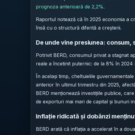
prognoza anterioară de 2,2%
.
Raportul notează că în 2025 economia a cres
însă cu o structură diferită a creșterii.
De unde vine presiunea: consum, sal
Potrivit BERD, consumul privat a stagnat ap
reale a încetinit puternic: de la 8% în 202
În același timp, cheltuielile guvernamental
anterior în ultimul trimestru din 2025, afect
BERD menționează investițiile publice, care 
de exporturi mai mari de capital și bunuri i
Inflație ridicată și dobânzi mențin
BERD arată că inflația a accelerat în a do