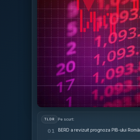
Pe scurt:
TLDR
BERD a revizuit prognoza PIB-ului Româ
01