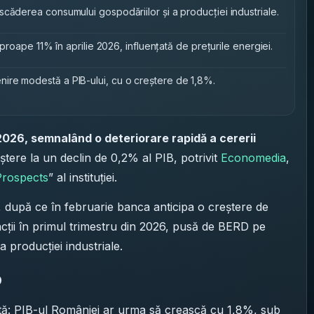
căderea consumului gospodăriilor și a producției industriale.
aproape 11% în aprilie 2026, influențată de prețurile energiei.
ire modestă a PIB-ului, cu o creștere de 1,8%.
2026, semnalând o deteriorare rapidă a cererii
ștere la un declin de 0,2% al PIB, potrivit
Economedia
,
Prospects
” al instituției.
 după ce în februarie banca anticipa o creștere de
cții în primul trimestru din 2026, pusă de BERD pe
 producției industriale.
D
ă: PIB-ul României ar urma să crească cu 1,8%, sub