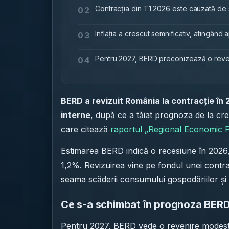
Contracția din T1 2026 este cauzată de s
02
Inflația a crescut semnificativ, atingând 
03
Pentru 2027, BERD preconizează o reven
04
BERD a revizuit România la contracție în 
interne
, după ce a tăiat prognoza de la cre
care citează
raportul „Regional Economic 
Estimarea BERD indică o recesiune în 2026,
1,2%. Revizuirea vine pe fondul unei contra
seama scăderii consumului gospodăriilor și a
Ce s-a schimbat în prognoza BER
Pentru 2027, BERD vede o revenire modest