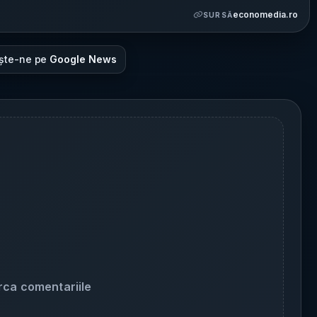
economedia.ro
SURSĂ
ște-ne pe
Google News
rca comentariile