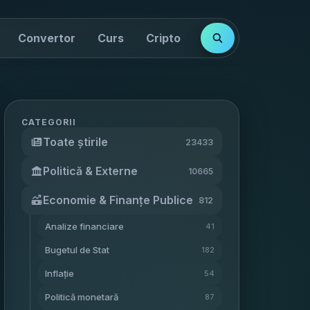
Convertor
Curs
Cripto
Cotații
Indici
CATEGORII
Toate știrile
23433
Politică & Externe
10665
Economie & Finanțe Publice
812
Analize financiare
41
Bugetul de Stat
182
Inflație
54
Politică monetară
87