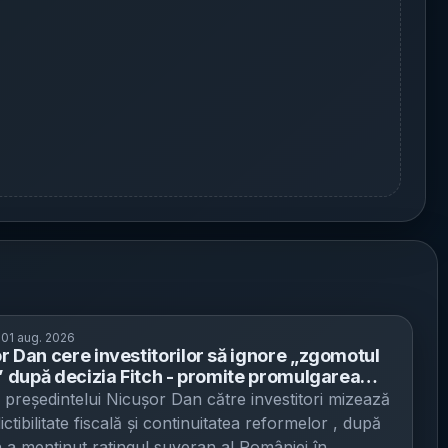
e
01 aug. 2026
r Dan cere investitorilor să ignore „zgomotul
c” după decizia Fitch - promite promulgarea
 PNRR și un acord politic pentru bugetul pe
 președintelui Nicușor Dan către investitori mizează
ctibilitate fiscală și continuitatea reformelor , după
h a menținut ratingul suveran al României în