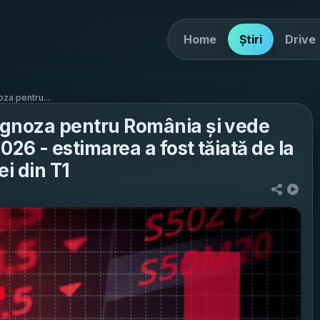
Home
Știri
Drive
za pentru...
rognoza pentru România și vede
026 - estimarea a fost tăiată de la
ei din T1