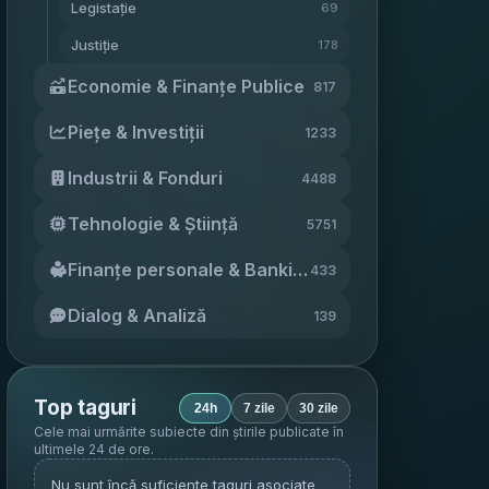
Legistație
69
Justiție
178
Economie & Finanțe Publice
817
Piețe & Investiții
1233
Industrii & Fonduri
4488
Tehnologie & Știință
5751
Finanțe personale & Banking
433
Dialog & Analiză
139
Top taguri
24h
7 zile
30 zile
Cele mai urmărite subiecte din știrile publicate în
ultimele 24 de ore
.
Nu sunt încă suficiente taguri asociate