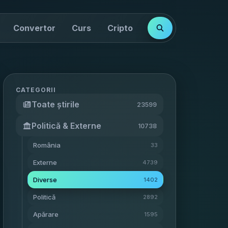
Convertor
Curs
Cripto
Cotații
Indici
CATEGORII
Toate știrile
23599
Politică & Externe
10738
România
33
Externe
4739
Diverse
1402
Politică
2892
Apărare
1595