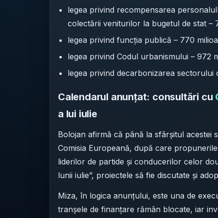
legea privind recompensarea personalulu
colectării veniturilor la bugetul de stat 
legea privind funcția publică – 770 milio
legea privind Codul urbanismului – 972 m
legea privind decarbonizarea sectorului d
Calendarul anunțat: consultări cu
a lui iulie
Bolojan afirmă că până la sfârșitul acestei 
Comisia Europeană, după care propunerile d
liderilor de partide și conducerilor celor d
lunii iulie”, proiectele să fie discutate și ad
Miza, în logica anunțului, este una de execu
tranșele de finanțare rămân blocate, iar inv