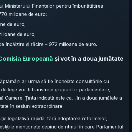
i Ministerului Finanțelor pentru îmbunătățirea
– 770 milioane de euro;
ane de euro;
ilioane de euro;
e încălzire și răcire – 972 milioane de euro.
Comisia Europeană
și vot în a doua jumătate
săptămâni ar urma să fie încheiate consultările cu
e lege vor fi transmise grupurilor parlamentare,
ouă Camere. Ținta indicată este ca, „în a doua jumătate a
optate în sesiuni extraordinare.
ție legislativă rapidă: fără adoptarea reformelor,
estițiile menționate depind de ritmul în care Parlamentul