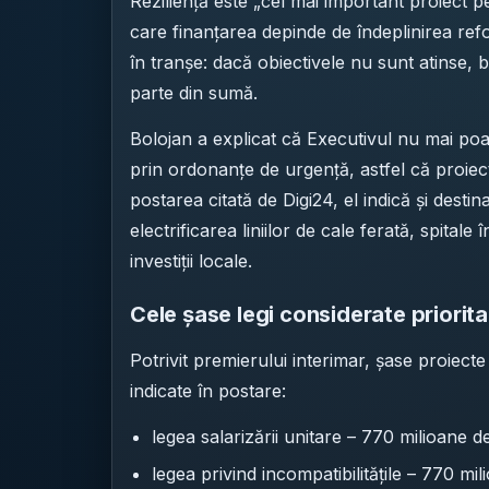
Reziliență este „cel mai important proiect pen
care finanțarea depinde de îndeplinirea re
în tranșe: dacă obiectivele nu sunt atinse, b
parte din sumă.
Bolojan a explicat că Executivul nu mai po
prin ordonanțe de urgență, astfel că proiect
postarea citată de Digi24, el indică și destin
electrificarea liniilor de cale ferată, spitale
investiții locale.
Cele șase legi considerate priorit
Potrivit premierului interimar, șase proiecte
indicate în postare:
legea salarizării unitare – 770 milioane d
legea privind incompatibilitățile – 770 mi