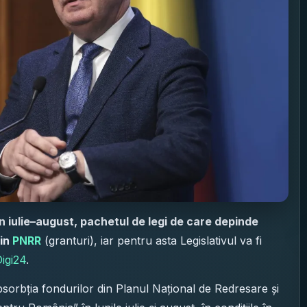
n iulie–august, pachetul de legi de care depinde
din
PNRR
(granturi), iar pentru asta Legislativul va fi
igi24
.
orbția fondurilor din Planul Național de Redresare și