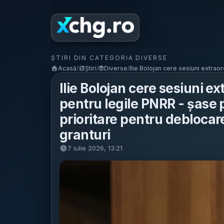
ȘTIRI DIN CATEGORIA DIVERSE
Acasă
/
Știri
/
Diverse
/
Ilie Bolojan cere sesiuni extraor
Ilie Bolojan cere sesiuni e
pentru legile PNRR - șase 
prioritare pentru deblocar
granturi
7 iulie 2026, 13:21