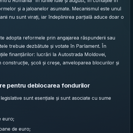
tru România” în lunile iulie și august, în condițiile în
formelor și a jaloanelor asumate. Mecanismul este unul
anii nu sunt virați, iar îndeplinirea parțială aduce doar o
ate adopta reformele prin angajarea răspunderii sau
ele trebuie dezbătute și votate în Parlament. În
ațiile finanțărilor: lucrări la Autostrada Moldovei,
 în construcție, școli și creșe, anveloparea blocurilor și
are pentru deblocarea fondurilor
 legislative sunt esențiale și sunt asociate cu sume
e euro;
lioane de euro;