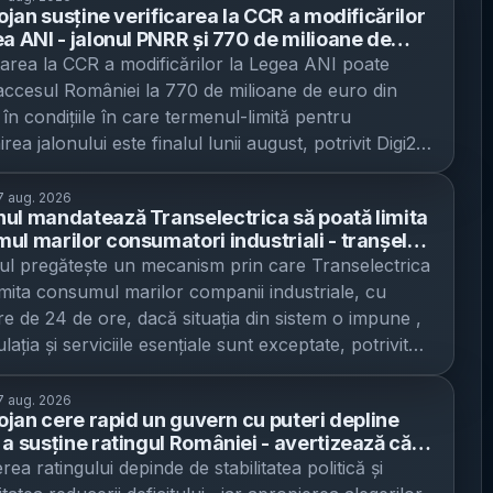
lojan susține verificarea la CCR a modificărilor
ea ANI - jalonul PNRR și 770 de milioane de
n risc dacă legea întârzie
area la CCR a modificărilor la Legea ANI poate
accesul României la 770 de milioane de euro din
în condițiile în care termenul-limită pentru
irea jalonului este finalul lunii august, potrivit Digi24 .
ul interimar Ilie Bolojan spune că verificarea
ționalității este „necesară”, pe fondul unor modificări
7 aug. 2026
ul mandatează Transelectrica să poată limita
 în Parlament pe care le descrie drept „țintite”
ul marilor consumatori industriali - tranșele
. Bolojan a declarat la RFI România că jalonul din
obă vineri, cu notificare de minimum 24 de ore;
l pregătește un mecanism prin care Transelectrica
ivind legea integrității „nu” este pierdut, chiar dacă
i și spitalele, exceptate
imita consumul marilor companii industriale, cu
ul a fost contestat la Curtea Constituțională de USR,
are de 24 de ore, dacă situația din sistem o impune ,
la care s-a alăturat și PNL. În viziunea sa, miza este
lația și serviciile esențiale sunt exceptate, potrivit
să se pronunțe rapid, pentru a nu bloca calendarul
. Măsura este parte din Planul de Pregătire pentru
ctare sau promulgare. „Această verificare de
 în domeniul energiei electrice, adoptat de Guvern,
7 aug. 2026
uționalitate este necesară, pentru că acele modificări
lojan cere rapid un guvern cu puteri depline
bilește ce intervenții pot fi aplicate în situații de
 fost făcute nu sunt din grijă pentru transparență,
 a susține ratingul României - avertizează că
ine poate fi afectat și ce instituții coordonează
din grijă pentru integritate, ci pur și simplu sunt
erea alegerilor poate frâna reformele și crește
ea ratingului depinde de stabilitatea politică și
ul. Premierul interimar Ilie Bolojan a indicat că
ri făcute țintit pentru plăți politice”, a spus premierul
ile de finanțare