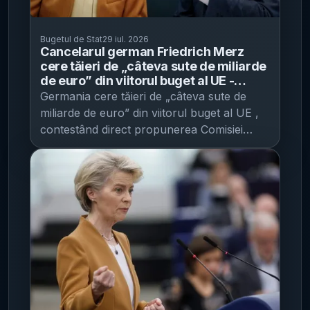
Bugetul de Stat
29 iul. 2026
Cancelarul german Friedrich Merz
cere tăieri de „câteva sute de miliarde
de euro” din viitorul buget al UE -
Berlinul respinge propunerea Comisiei
Germania cere tăieri de „câteva sute de
de 1.760 mld. euro pentru 2028-2034
miliarde de euro” din viitorul buget al UE ,
contestând direct propunerea Comisiei
Europene pentru perioada 2028–2034,
potrivit Euronews . Miza este una bugetară
și de putere de negociere: Berlinul, cel mai
mare contributor la bugetul Uniunii,
împinge discuția spre un plafon mai mic al
cheltuielilor, într-un dosar care necesită
unanimitate. Cancelarul german Friedrich
Merz a spus că sunt necesare reduceri „în
toate domeniile” și a respins atât
propunerea Comisiei, cât și un compromis