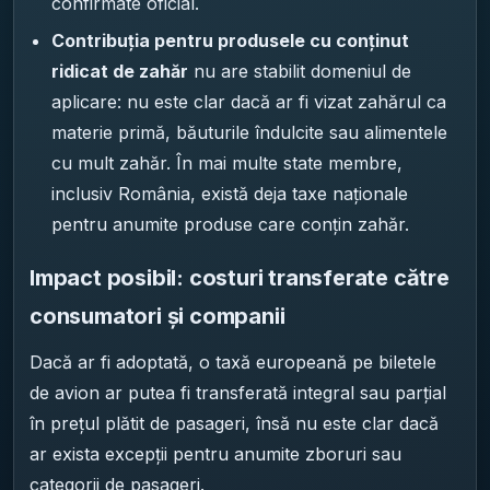
confirmate oficial.
Contribuția pentru produsele cu conținut
ridicat de zahăr
nu are stabilit domeniul de
aplicare: nu este clar dacă ar fi vizat zahărul ca
materie primă, băuturile îndulcite sau alimentele
cu mult zahăr. În mai multe state membre,
inclusiv România, există deja taxe naționale
pentru anumite produse care conțin zahăr.
Impact posibil: costuri transferate către
consumatori și companii
Dacă ar fi adoptată, o taxă europeană pe biletele
de avion ar putea fi transferată integral sau parțial
în prețul plătit de pasageri, însă nu este clar dacă
ar exista excepții pentru anumite zboruri sau
categorii de pasageri.