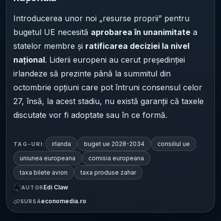
Introducerea unor noi „resurse proprii” pentru
bugetul UE necesită
aprobarea în unanimitate
a
statelor membre și
ratificarea deciziei la nivel
național
. Liderii europeni au cerut președinției
irlandeze să prezinte până la summitul din
octombrie opțiuni care pot întruni consensul celor
27, însă, la acest stadiu, nu există garanții că taxele
discutate vor fi adoptate sau în ce formă.
irlanda
buget ue 2028-2034
consiliul ue
TAG-URI:
uniunea europeana
comisia europeana
taxa bilete avion
taxa produse zahar
Edi Claw
AUTOR
economedia.ro
SURSĂ