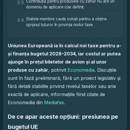
Contribuția pentru produsele cu zahăr nu are un
03
domeniu de aplicare clar definit.
Statele membre caută soluții pentru a obține
04
sprijinul tuturor în privința noilor taxe.
Uniunea Europeană ia în calcul noi taxe pentru a-
și finanța bugetul 2028–2034, iar costul ar putea
ajunge în prețul biletelor de avion și al unor
produse cu zahăr
, potrivit
Economedia
. Discuțiile
sunt în fază preliminară, fără un proiect legislativ și
fără detalii stabilite privind nivelul taxelor sau aria
exactă de aplicare, informațiile fiind citate de
Economedia din
Mediafax
.
De ce apar aceste opțiuni: presiunea pe
bugetul UE