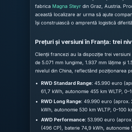
fabrica
Magna Steyr
din Graz, Austria. Prod
această localizare ar urma să ajute compani
își construiască o amprentă logistică diferi
Prețuri și versiuni în Franța: trei n
Clienții francezi au la dispoziție trei versiuni
de 5.071 mm lungime, 1.937 mm lățime și 1.5
nivelul din China, reflectând poziționarea 
RWD Standard Range
: 45.990 euro (ap
61,7 kWh, autonomie 455 km WLTP, 0–1
RWD Long Range
: 49.990 euro (aprox. 
kWh, autonomie 530 km WLTP, 0–100 km
AWD Performance
: 53.990 euro (apro
(496 CP), baterie 74,9 kWh, autonomie