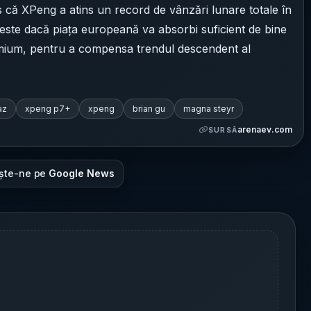
s că XPeng a atins un record de vânzări lunare totale în
ste dacă piața europeană va absorbi suficient de bine
premium, pentru a compensa trendul descendent al
az
xpeng p7+
xpeng
brian gu
magna steyr
arenaev.com
SURSĂ
ște-ne pe
Google News