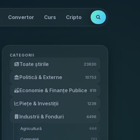
Convertor
Curs
Cripto
Cotații
Indici
CATEGORII
Toate știrile
23630
Politică & Externe
10753
Economie & Finanțe Publice
819
Piețe & Investiții
1236
Industrii & Fonduri
4496
Agricultură
666
Companii
701