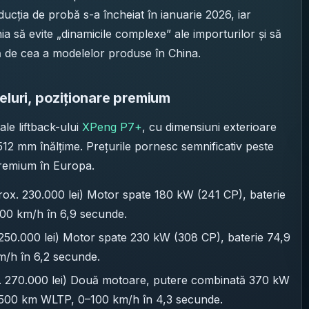
ucția de probă s-a încheiat în ianuarie 2026, iar
a să evite „dinamicile complexe” ale importurilor și să
tă de cea a modelelor produse în China.
iveluri, poziționare premium
 ale liftback-ului
XPeng P7+
, cu dimensiuni exterioare
12 mm înălțime. Prețurile pornesc semnificativ peste
premium în Europa.
rox. 230.000 lei) Motor spate 180 kW (241 CP), baterie
00 km/h în 6,9 secunde.
250.000 lei) Motor spate 230 kW (308 CP), baterie 74,9
/h în 6,2 secunde.
x. 270.000 lei) Două motoare, putere combinată 370 kW
 500 km WLTP, 0–100 km/h în 4,3 secunde.