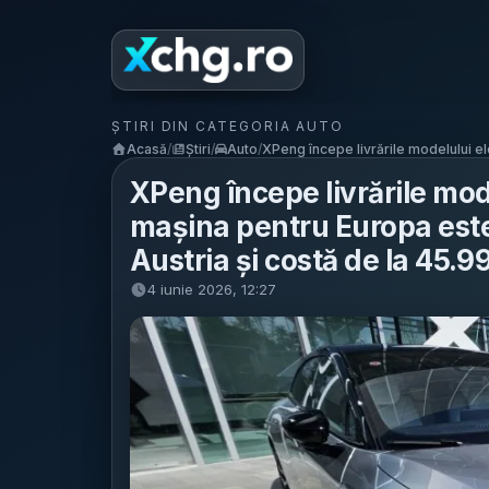
ȘTIRI DIN CATEGORIA AUTO
Acasă
/
Știri
/
Auto
/
XPeng începe livrările modelului ele
XPeng începe livrările mode
mașina pentru Europa este
Austria și costă de la 45.9
4 iunie 2026, 12:27