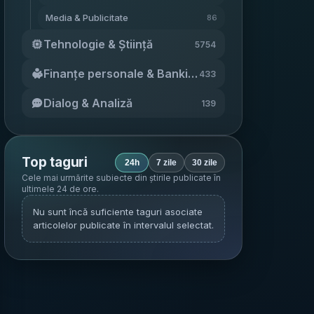
Media & Publicitate
86
Tehnologie & Știință
5754
Finanțe personale & Banking
433
Dialog & Analiză
139
Top taguri
24h
7 zile
30 zile
Cele mai urmărite subiecte din știrile publicate în
ultimele 24 de ore
.
Nu sunt încă suficiente taguri asociate
articolelor publicate în intervalul selectat.