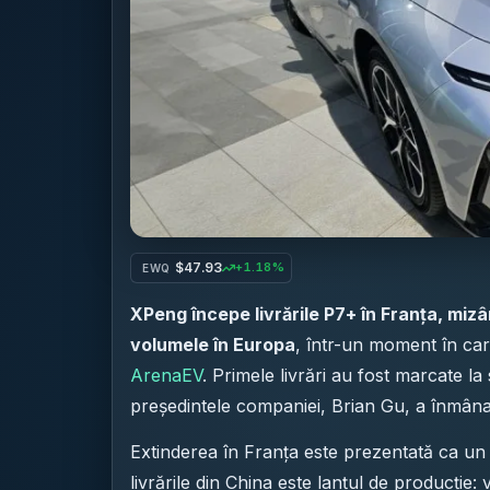
$47.93
+1.18%
EWQ
XPeng începe livrările P7+ în Franța, miz
volumele în Europa
, într-un moment în car
ArenaEV
. Primele livrări au fost marcate l
președintele companiei, Brian Gu, a înmânat 
Extinderea în Franța este prezentată ca un 
livrările din China este lanțul de producție