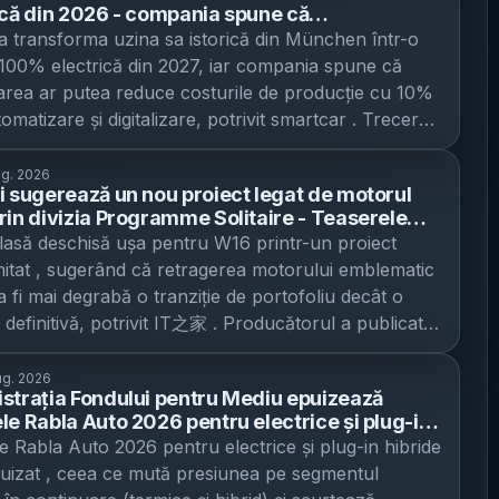
trație, Hans Dieter Poetsch, a descris situația drept
ică din 2026 - compania spune că
aphy Black Ink costă cu 2.350 lire (aprox. 14.000 lei)
t de inflexiune pentru grup: „Grupul Volkswagen se
tizarea și digitalizarea pot reduce costurile
transforma uzina sa istorică din München într-o
ivelul Calligraphy „standard”, iar configurația cu șase
o răscruce istorică. Pentru binele companiei și al
ducție cu 10%
 100% electrică din 2027, iar compania spune că
urcă la 80.320 lire (aprox. 482.000 lei). În această
ivității sale durabile, toată lumea trebuie să se
rea ar putea reduce costurile de producție cu 10%
modelul devine și cu 1.675 lire (aprox. 10.000 lei)
eze acum și să-și asume responsabilitatea. Cu cât
omatizare și digitalizare, potrivit smartcar . Trecerea
mp decât Kia EV9 GT-Line S, brand „frate” în cadrul
le sunt amânate mai mult, cu atât problemele vor
ză și finalul producției de automobile cu motoare
i. Ce cumpără, de fapt, clientul: design mai agresiv,
mai grave”. Miza: reducerea costurilor fixe și
 în cea mai veche bază de fabricație a grupului,
ug. 2026
mbări tehnice majore Pachetul Black Ink este, în
ea din China În acest context, CEO-ul Volkswagen,
i sugerează un nou proiect legat de motorul
istorie de circa un secol. Schimbarea este legată de
 o diferențiere de imagine: elemente exterioare negre
rin divizia Programme Solitaire - Teaserele
Blume, coordonează un program de eficientizare a
ea producției pentru noul BMW i3 (model electric),
iv emblemă față mată), jante exclusive negre de 21 de
un produs ultra-limitat, posibil prezentat la
 lasă deschisă ușa pentru W16 printr-un proiect
ului, cu obiectivul de a reduce expunerea la costuri
deveni, de anul viitor, piesa centrală a fabricii. Uzina
detalii spate în negru lucios. Sunt disponibile și două
rey Car Week
imitat , sugerând că retragerea motorului emblematic
icate și de a contracara pierderea de cotă de piață în
chen are o încărcătură simbolică majoră pentru
alternative de caroserie – Abyss Black Pearl metalizat
a fi mai degrabă o tranziție de portofoliu decât o
Concurența locală și tarifele vamale apasă pe
te și sediul central al companiei, și locul de origine
enity White Pearl – fiecare contra-cost, 750 lire
 definitivă, potrivit IT之家 . Producătorul a publicat
 brandurilor VW, Audi, Porsche și Lamborghini.
i în Bavaria, dar și „casa” Seriei 3. Din 1975, când a
4.500 lei). La interior, tema continuă cu tapițerie din
puri-teaser foarte scurte, cu indicii directe către
rul financiar al Porsche SE, Johannes Lattwein, a
e pe linie primul exemplar Seria 3, peste 9 milioane de
appa neagră, volan îmbrăcat în piele neagră și
W16” și către divizia sa de personalizări extreme,
corectarea indicatorilor de producție”, cu accent pe:
ug. 2026
i din această familie au fost produse la München,
te de bord din aluminiu negru. Hyundai susține că
strația Fondului pentru Mediu epuizează
me Solitaire , alimentând speculațiile despre un
rea capacităților excedentare din uzine; reducerea
 publicația. În noua configurație, i3 va înlocui pe
le Rabla Auto 2026 pentru electrice și plug-in
ea urmărește o prezență vizuală mai puternică prin
dus asociat acestui propulsor. Ce a publicat Bugatti
ă a costurilor operaționale; accelerarea procesului
rincipală versiunea pe benzină/motorină a Seriei 3. Ce
 - 9.743 de ecotichete aprobate, în valoare de
e Rabla Auto 2026 pentru electrice și plug-in hibride
„subtile”, fără complexitate inutilă. Performanță și
e contează Primul teaser, intitulat „The Sculpture of
nal la nivel de management. Planul Blume: până la
mplă cu Seria 3 pe combustie BMW indică faptul că
ilioane lei, pentru persoane fizice
uizat , ceea ce mută presiunea pe segmentul
ie: vârful de gamă rămâne neschimbat Dincolo de
(„Sculptura vitezei”), arată pentru câteva momente
de posturi și patru situri din Germania, dar cu veto
 cu motor termic va mai continua cel puțin încă o