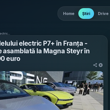
Home
Știri
Drive
ctric...
lului electric P7+ în Franța -
 asamblată la Magna Steyr în
90 euro