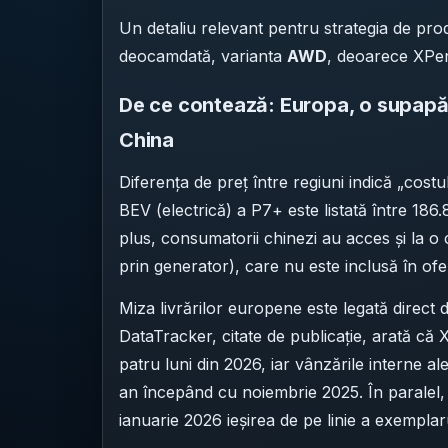
Un detaliu relevant pentru strategia de pro
deocamdată, varianta
AWD
, deoarece XPen
De ce contează: Europa, o supapă d
China
Diferența de preț între regiuni indică „cost
BEV (electrică) a P7+ este listată între 186
plus, consumatorii chinezi au acces și la o
prin generator), care nu este inclusă în ofer
Miza livrărilor europene este legată direct 
DataTracker, citate de publicație, arată că 
patru luni din 2026, iar vânzările interne al
an începând cu noiembrie 2025. În paralel,
ianuarie 2026 ieșirea de pe linie a exempla