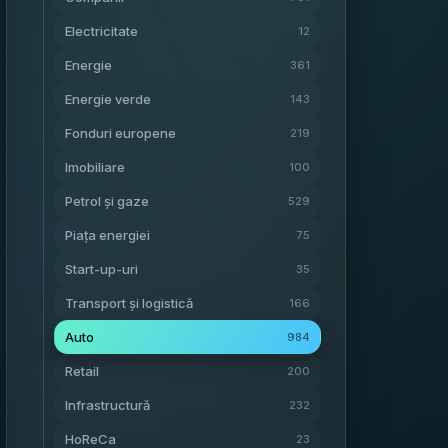
Electricitate
12
Energie
361
Energie verde
143
Fonduri europene
219
Imobiliare
100
Petrol și gaze
529
Piața energiei
75
Start-up-uri
35
Transport și logistică
166
Auto
984
Retail
200
Infrastructură
232
HoReCa
23