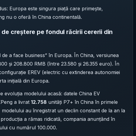
dus: Europa este singura piață care primește,
g nu o oferă în China continentală.
e creștere pe fondul răcirii cererii din
ul de a face business” în Europa. În China, versiunea
.800 și 208.800 RMB (între 23.580 și 26.355 euro). În
 configurație EREV (electric cu extinderea autonomiei
ta inițială din Europa.
de evoluția modelului acasă: datele China EV
XPeng a livrat
12.758
unități P7+ în China în primele
e modelului au înregistrat un declin constant de la an la
 producția a rămas ridicată, compania anunțând în
rului cu numărul 100.000.