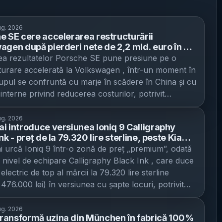
ug. 2026
e SE cere accelerarea restructurării
agen după pierderi nete de 2,2 mld. euro în S1
l include până la 50.000 de posturi și
a rezultatelor Porsche SE pune presiune pe o
rea a patru situri, dar e blocat în
turare accelerată la Volkswagen , într-un moment în
veghere
upul se confruntă cu marje în scădere în China și cu
interne privind reducerea costurilor, potrivit
ca . Holdingul Porsche SE, care controlează direct
in Volkswagen și deține 12,5% din acțiunile mărcii
ug. 2026
i introduce versiunea Ioniq 9 Calligraphy
, a raportat o scădere de 14,5% a profitului
nk - preț de la 79.320 lire sterline, peste Kia
ial ajustat după impozitare, până la 949 milioane de
-Line S
 urcă Ioniq 9 într-o zonă de preț „premium”, odată
acă sunt incluse deprecierile celor două investiții
 nivel de echipare Calligraphy Black Ink , care duce
 compania a trecut pe pierdere netă post-impozitare
lectric de top al mărcii la 79.320 lire sterline
miliarde de euro în primele șase luni, față de un
 476.000 lei) în versiunea cu șapte locuri, potrivit
net de 338 milioane de euro în perioada similară a
press . Mișcarea consolidează poziționarea Ioniq 9
trecut. După publicarea raportului, acțiunile Porsche
mai scump model Hyundai și îl apropie de rivalii
ug. 2026
ăzut inițial cu 1,7%. Președintele consiliului de
ansformă uzina din München în fabrică 100%
 din segmentul SUV-urilor electrice mari. Noul