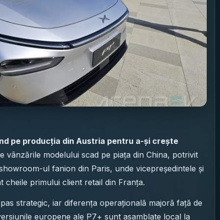
ând pe producția din Austria pentru a-și crește
e vânzările modelului scad pe piața din China, potrivit
a showroom-ul fanion din Paris, unde vicepreședintele și
cheile primului client retail din Franța.
pas strategic, iar diferența operațională majoră față de
: versiunile europene ale P7+ sunt asamblate local la