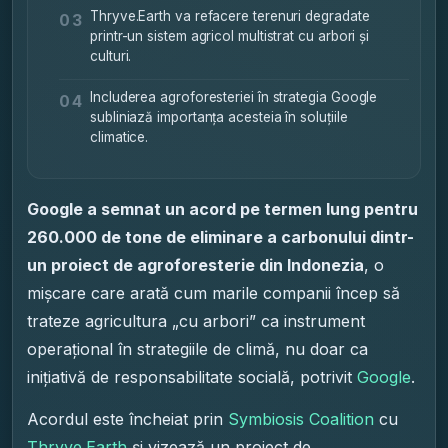
Thryve.Earth va refacere terenuri degradate
03
printr-un sistem agricol multistrat cu arbori și
culturi.
Includerea agroforesteriei în strategia Google
04
subliniază importanța acesteia în soluțiile
climatice.
Google a semnat un acord pe termen lung pentru
260.000 de tone de eliminare a carbonului dintr-
un proiect de agroforesterie din Indonezia
, o
mișcare care arată cum marile companii încep să
trateze agricultura „cu arbori” ca instrument
operațional în strategiile de climă, nu doar ca
inițiativă de responsabilitate socială, potrivit
Google
.
Acordul este încheiat prin
Symbiosis Coalition
cu
Thryve.Earth
și vizează un proiect de