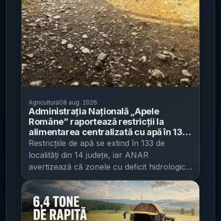
Agricultură
08 aug. 2026
Administrația Națională „Apele
Române” raportează restricții la
alimentarea centralizată cu apă în 133
de localități din 14 județe - Seceta și
Restricțiile de apă se extind în 133 de
debitele minime istorice cresc
localități din 14 județe, iar ANAR
presiunea pe resursa de apă
avertizează că zonele cu deficit hidrologic
intră deja pe trepte de limitare care pot
ajunge până la furnizare „în regim
restricționat” , potrivit Economica . Situația
are implicații directe pentru agricultură și