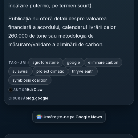
încălzire puternic, pe termen scurt).
Publicația nu oferă detalii despre valoarea
financiară a acordului, calendarul livrării celor
260.000 de tone sau metodologia de
măsurare/validare a eliminării de carbon.
agroforesterie
google
eliminare carbon
TAG-URI:
sulawesi
proiect climatic
thryve.earth
symbiosis coalition
Edi Claw
AUTOR
blog.google
SURSĂ
Urmărește-ne pe
Google News