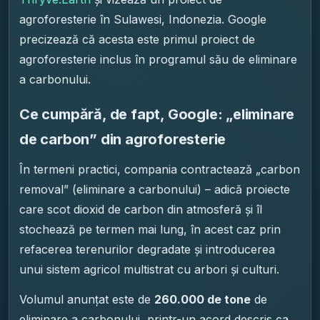
agroforesterie în Sulawesi, Indonezia. Google
precizează că acesta este primul proiect de
agroforesterie inclus în programul său de eliminare
a carbonului.
Ce cumpără, de fapt, Google: „eliminare
de carbon” din agroforesterie
În termeni practici, compania contractează „carbon
removal” (eliminare a carbonului) – adică proiecte
care scot dioxid de carbon din atmosferă și îl
stochează pe termen mai lung, în acest caz prin
refacerea terenurilor degradate și introducerea
unui sistem agricol multistrat cu arbori și culturi.
Volumul anunțat este de
260.000 de tone
de
eliminare a carbonului, printr-un acord descris ca