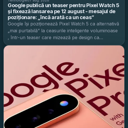
Tehnologie
07 aug. 2026
Google publică un teaser pentru Pixel Watch 5
și fixează lansarea pe 12 august - mesajul de
poziționare: „încă arată ca un ceas”
Google își poziționează Pixel Watch 5 ca alternativă
„mai purtabilă” la ceasurile inteligente voluminoase
, într-un teaser care mizează pe design ca
diferențiator înaintea lansării din 12 august, potrivit
Android Authority . În clipul de promovare, Google
arată doar silueta întunecată a Pixel Watch 5 și reia
data evenimentului „Made by Google ” (12 august).
Mesajul-cheie este însă o înțepătură la adresa
concurenței: după ce enumeră câteva lucruri pe
care le poate face ceasul, naratorul adaugă că
smartwatch-ul Google „încă are decența să arate
ca un ceas”. Publicația interpretează replica drept o
aluzie la designurile masive ale unor modele
precum Galaxy Watch Ultra 2 și Apple Watch Ultra
3. Din perspectivă de piață, accentul pe „arată ca
un ceas” sugerează că Google încearcă să câștige