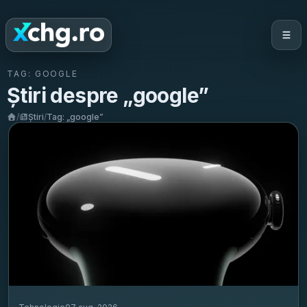
TAG:
GOOGLE
Știri despre „
google
”
/
Știri
/
Tag: „
google
”