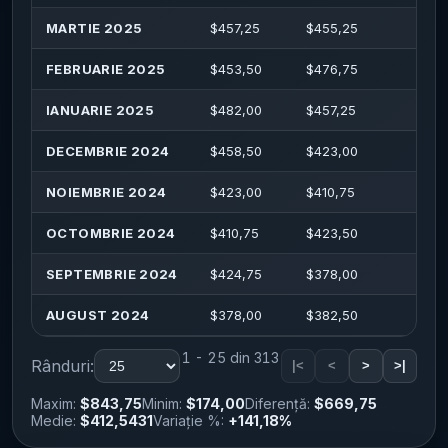
MARTIE 2025
$
457,25
$
455,25
$
47
FEBRUARIE 2025
$
453,50
$
476,75
$
50
IANUARIE 2025
$
482,00
$
457,25
$
49
DECEMBRIE 2024
$
458,50
$
423,00
$
45
NOIEMBRIE 2024
$
423,00
$
410,75
$
43
OCTOMBRIE 2024
$
410,75
$
423,50
$
43
SEPTEMBRIE 2024
$
424,75
$
378,00
$
42
AUGUST 2024
$
378,00
$
382,50
$
39
1 - 25 din 313
Rânduri:
|<
<
>
>|
Maxim:
$843,75
Minim:
$174,00
Diferență:
$669,75
Medie:
$412,5431
Variație %:
+141,18%