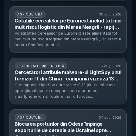
08 aug. 2026
AGRICULTURĂ
Cotațiile cerealelor pe Euronext includ tot mai
mult riscul logistic din Marea Neagră - rapița
urcă la 533,25 euro/tonă (+3,9%), porumbul la
Volatilitatea cerealelor pe Euronext este alimentată tot
mai mult de riscul logistic din Marea Neagră , iar efectul
248,25 euro/tonă (+2,3%)
pentru România poate fi...
07 aug. 2026
SECURITATE CIBERNETICĂ
Cercetători atribuie malware-ul LightSpy unui
furnizor IT din China - campania vizează 13
țări și folosește cel puțin 117 servere, inclusiv
O campanie LightSpy care vizează 13 țări ridică riscul
operațional pentru companii prin atacuri pe
pentru infectarea routerelor
smartphone-uri și routere , iar o funcție...
04 aug. 2026
AGRICULTURĂ
Blocarea porturilor din Odesa împinge
exporturile de cereale ale Ucrainei spre