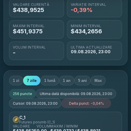
VALOARE CURENTĂ
VARIAȚIE INTERVAL
$
438,9525
-0,39%
MAXIM INTERVAL
MINIM INTERVAL
$
451,9375
$
434,2656
VOLUM INTERVAL
ULTIMA ACTUALIZARE
-
09.08.2026, 23:00
1 zi
7 zile
1 lună
1 an
5 ani
Max
256
puncte
Ultima dată disponibilă:
09.08.2026, 23:00
Cursor:
09.08.2026, 23:00
Delta punct:
-0,04%
C_1
Futures porumb (C_1)
VALOARE
VOLUM
MAXIM / MINIM
$
438,9525
0,00
$
439,0732
/ $
438,8921