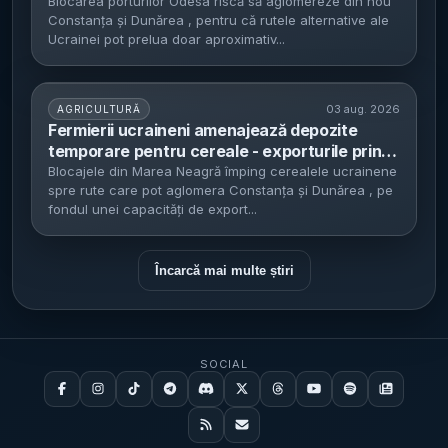
România - rutele alternative pot prelua doar
Blocarea porturilor Odesa riscă să aglomereze din nou
Constanța și Dunărea , pentru că rutele alternative ale
3–3,3 milioane de tone pe lună, circa jumătate
Ucrainei pot prelua doar aproximativ...
din capacitatea maritimă
03 aug. 2026
AGRICULTURĂ
Fermierii ucraineni amenajează depozite
temporare pentru cereale - exporturile prin
Marea Neagră ar fi scăzut la circa 4 milioane
Blocajele din Marea Neagră împing cerealele ucrainene
spre rute care pot aglomera Constanța și Dunărea , pe
de tone/lună, crescând presiunea pe rutele
fondul unei capacități de export...
prin Dunăre și Constanța
Încarcă mai multe știri
SOCIAL