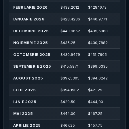
FEBRUARIE 2026
$
438,2012
$
428,1673
$
44
IANUARIE 2026
$
428,4286
$
440,9771
$
44
DECEMBRIE 2025
$
440,9652
$
435,5368
$
45
NOIEMBRIE 2025
$
435,25
$
430,7882
$
44
OCTOMBRIE 2025
$
430,9479
$
415,7905
$
43
SEPTEMBRIE 2025
$
415,5871
$
399,0335
$
43
AUGUST 2025
$
397,5305
$
394,0242
$
41
IULIE 2025
$
394,1982
$
421,25
$
43
IUNIE 2025
$
420,50
$
444,00
$
45
MAI 2025
$
444,00
$
467,25
$
47
APRILIE 2025
$
467,25
$
457,75
$
49