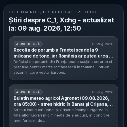
CELE MAI NOI ȘTIRI PUBLICATE PE XCHG
Știri despre C_1, Xchg - actualizat
la: 09 aug. 2026, 12:50
09 aug. 2026
AGRICULTURĂ
Recolta de porumb a Franței scade la 9
milioane de tone, iar România ar putea urca la
8,2 milioane - deficitul din UE poate susține
Deficitul de porumb din Franța poate susține cererea și
prețurile pentru marfa românească în toamnă , într-un
cererea și prețurile pentru marfa românească
sezon în care vestul Europei...
09 aug. 2026
AGRICULTURĂ
Buletin meteo agricol Agronet (09.08.2026,
ora 05:00) - stres hidric în Banat și Crișana,
cu irigarea de prioritizat și ferestre scurte
Stresul hidric din Banat și Crișana împinge irigarea în
fața altor lucrări în dimineața de 9 august, în condițiile
pentru tratamente
unei ferestre de...