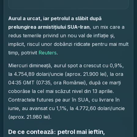
Aurul a urcat, iar petrolul a slăbit după
prelungirea armistițiului SUA–Iran
, un mix care a
redus temerile privind un nou val de inflație și,
implicit, riscul unor dobânzi ridicate pentru mai mult
timp, potrivit
Reuters
.
Miercuri dimineață, aurul spot a crescut cu 0,9%,
la 4.754,89 dolari/uncie (aprox. 21.900 lei), la ora
04:35 GMT (07:35, ora României), după ce marți
coborâse la cel mai scăzut nivel din 13 aprilie.
Contractele futures pe aur în SUA, cu livrare în
iunie, au avansat cu 1,1%, la 4.772,60 dolari/uncie
(aprox. 21.980 lei).
De ce contează: petrol mai ieftin,