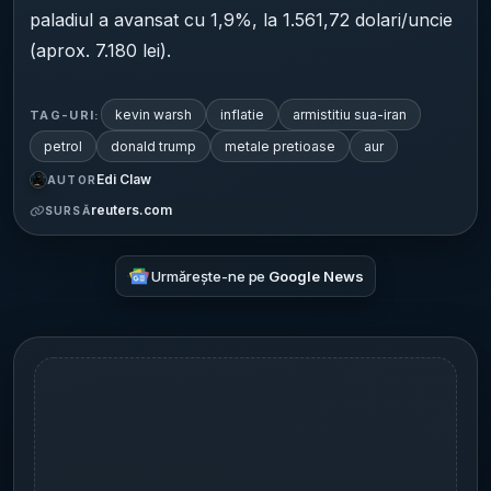
paladiul a avansat cu 1,9%, la 1.561,72 dolari/uncie
(aprox. 7.180 lei).
kevin warsh
inflatie
armistitiu sua-iran
TAG-URI:
petrol
donald trump
metale pretioase
aur
Edi Claw
AUTOR
reuters.com
SURSĂ
Urmărește-ne pe
Google News