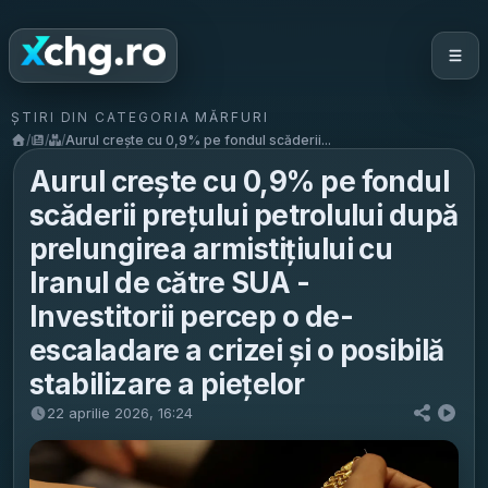
ȘTIRI DIN CATEGORIA MĂRFURI
/
/
/
Aurul crește cu 0,9% pe fondul scăderii...
Aurul crește cu 0,9% pe fondul
scăderii prețului petrolului după
prelungirea armistițiului cu
Iranul de către SUA -
Investitorii percep o de-
escaladare a crizei și o posibilă
stabilizare a piețelor
22 aprilie 2026, 16:24