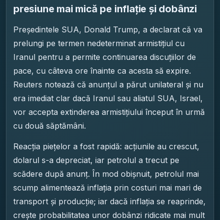
presiune mai mică pe inflație și dobânzi
Președintele SUA, Donald Trump, a declarat că va
prelungi pe termen nedeterminat armistițiul cu
Iranul pentru a permite continuarea discuțiilor de
pace, cu câteva ore înainte ca acesta să expire.
Reuters notează că anunțul a părut unilateral și nu
era imediat clar dacă Iranul sau aliatul SUA, Israel,
vor accepta extinderea armistițiului început în urmă
cu două săptămâni.
Reacția piețelor a fost rapidă: acțiunile au crescut,
dolarul s-a depreciat, iar petrolul a trecut pe
scădere după anunț. În mod obișnuit, petrolul mai
scump alimentează inflația prin costuri mai mari de
transport și producție; iar dacă inflația se reaprinde,
crește probabilitatea unor dobânzi ridicate mai mult