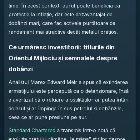
timp. În acest context, aurul poate beneficia ca
protecție la inflație, dar este dezavantajat de
dobânzi mari, care fac activele purtătoare de
randament mai atractive decât metalul prețios.
Ce urmăresc investitorii: titlurile din
Orientul Mijlociu și semnalele despre
dobânzi
Analistul Marex Edward Meir a spus că extinderea
armistițiului este percepută ca o detensionare, însă
a avertizat că o reluare a ostilităților ar putea întări
dolarul și ar împinge în sus petrolul și dobânzile,
ceea ce ar pune presiune pe aur.
Standard Chartered
a transmis într-o notă că
evoluția prețului rămâne „la mâna” știrilor despre