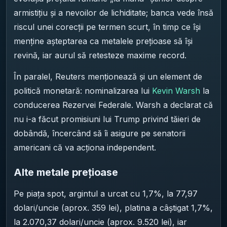
armistițiu și a nevoilor de lichiditate; banca vede însă
riscul unei corecții pe termen scurt, în timp ce își
menține așteptarea ca metalele prețioase să își
revină, iar aurul să retesteze maxime record.
În paralel, Reuters menționează și un element de
politică monetară: nominalizarea lui
Kevin Warsh
la
conducerea Rezervei Federale. Warsh a declarat că
nu i-a făcut promisiuni lui Trump privind tăieri de
dobândă, încercând să îi asigure pe senatorii
americani că va acționa independent.
Alte metale prețioase
Pe piața spot, argintul a urcat cu 1,7%, la 77,97
dolari/uncie (aprox. 359 lei), platina a câștigat 1,7%,
la 2.070,37 dolari/uncie (aprox. 9.520 lei), iar