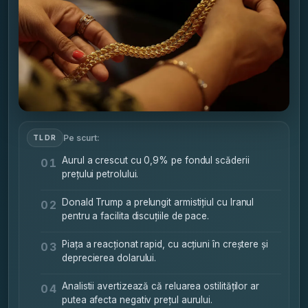
Pe scurt:
TLDR
Aurul a crescut cu 0,9% pe fondul scăderii
01
prețului petrolului.
Donald Trump a prelungit armistițiul cu Iranul
02
pentru a facilita discuțiile de pace.
Piața a reacționat rapid, cu acțiuni în creștere și
03
deprecierea dolarului.
Analistii avertizează că reluarea ostilităților ar
04
putea afecta negativ prețul aurului.