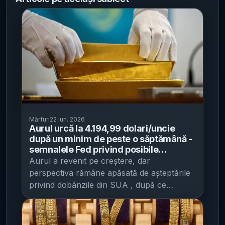
Mărfuri
22 iun. 2026
Aurul urcă la 4.194,99 dolari/uncie
după un minim de peste o săptămână -
semnalele Fed privind posibile
majorări de dobândă mențin presiunea
Aurul a revenit pe creștere, dar
pe metal
perspectiva rămâne apăsată de așteptările
privind dobânzile din SUA , după ce
petrolul s-a ieftinit pe fondul semnalelor de
progres în discuțiile SUA–Iran , potrivit
Reuters . Metalul prețios a recuperat după