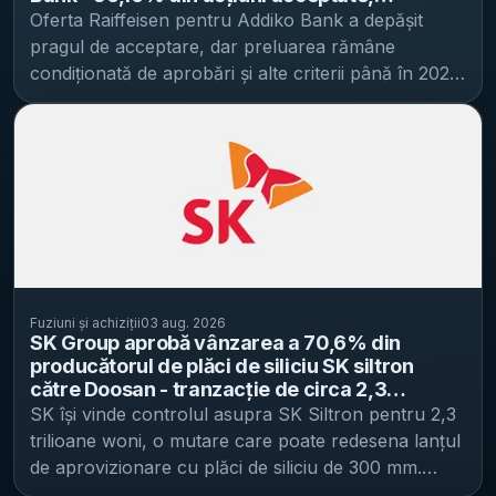
naționale și creșterea eficienței operaționale atât
tranzacție evaluată la 517 milioane euro și
Centrul Medical Unirea a raportat o pierdere netă
Oferta Raiffeisen pentru Addiko Bank a depășit
pentru clienți persoane fizice, cât și pentru
încă dependentă de aprobări
de 236,7 milioane de lei, cu 18% peste nivelul din
pragul de acceptare, dar preluarea rămâne
companii. Companiile spun că vor comunica pe
2024. Compania este pe pierdere începând cu 2017,
condiționată de aprobări și alte criterii până în 2027
parcurs calendarul de integrare și eventualele
potrivit datelor citate. Pe partea de bilanț, datoriile
, potrivit Economica . Miza imediată este că
modificări pentru clienți, pe măsură ce procesul
totale au ajuns la 1,8 miliarde de lei în 2025, în
Raiffeisen Bank International (RBI) a trecut de
avansează. Ce aduc în „noua companie” cele două
creștere cu 8% față de 2024. La nivel operațional,
nivelul minim necesar pentru a prelua controlul,
rețele Sameday operează în România, Ungaria și
compania a avut un număr mediu de 3.787 de
însă tranzacția nu este încă „închisă” din punct de
Bulgaria și oferă livrare door-to-door, plus livrare
salariați în 2025, cu 16 mai mulți decât în anul
vedere juridic și de reglementare. Oferta, lansată la
printr-o rețea de peste 7.000 de lockere easybox.
anterior. Consolidare prin fuziuni intragrup înainte
14 mai 2026, vizează preluarea controlului Addiko
Compania are peste 17 ani de experiență și o
de vânzare În paralel cu pregătirea tranzacției,
Bank în baza Legii austriece privind ofertele publice
echipă de aproximativ 5.000 de angajați și parteneri,
Centrul Medical Unirea a trecut printr-un proces de
de preluare și era condiționată de obținerea
alături de o infrastructură digitală integrată. Cargus,
consolidare internă, prin fuziuni prin absorbție care
acceptării pentru mai mult de 55% din acțiuni. Până
cu peste 30 de ani pe piața locală, are peste 2.600
Fuziuni și achiziții
03 aug. 2026
au transferat activele și pasivele mai multor entități
la termenul limită din 29 iulie 2026, RBI a obținut
SK Group aprobă vânzarea a 70,6% din
de angajați și colaboratori și operează atât livrări la
către compania-mamă. La 31 decembrie 2023, ora
acceptări pentru 56,16% din titluri. Ce urmează:
producătorul de plăci de siliciu SK siltron
domiciliu, cât și servicii out-of-home (livrare în
către Doosan - tranzacție de circa 2,3
23:59, au produs efecte juridice și contabile
condiții până în 14 mai 2027 și o „fereastră” pentru
afara domiciliului) prin rețeaua SHIP & GO, cu peste
trilioane woni, cu posibila preluare și a restului
SK își vinde controlul asupra SK Siltron pentru 2,3
fuziunea prin absorbție dintre Centrul Medical
acționarii rămași Depășirea pragului de acceptare
2.000 de puncte la nivel național (puncte partenere
de 29,4%
trilioane woni, o mutare care poate redesena lanțul
Unirea (societate absorbantă) și opt firme din grup:
nu înseamnă finalizarea automată a tranzacției.
și lockere). Compania operează cinci centre
de aprovizionare cu plăci de siliciu de 300 mm.
Biostandard 2007 Biostandard Centrul Medical
Economica notează că închiderea ofertei depinde
naționale de sortare, două depozite gateway și 36
Potrivit IT之家 , consiliul de administrație al SK