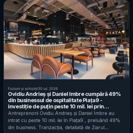
asigura motoare de creștere viitoare”. Condiții
într-o fază incipientă, potrivit Economedia . Grupul
financiare suplimentare legate de performanță IT之
spune că intenționează să demareze un proces de
家 menționează că presa sud-coreeană THE ELEC
„explorare și evaluare a unor opțiuni strategice”
a relatat că Doosan a decis să plătească 10% din
pentru active care nu fac parte din activitatea de
valoarea totală ca avans. În plus, părțile ar fi
bază, cu accent pe linia de business de ambalaje
convenit și termeni financiari adiționali corelați cu
flexibile. În practică, astfel de evaluări pot include
performanța SK Siltron, inclusiv: mecanisme de
variante precum atragerea unui investitor,
returnare a profiturilor peste un anumit nivel;
vânzarea totală sau parțială a diviziei, găsirea unui
împărțirea câștigurilor excedentare din lichidarea
partener strategic ori reorganizarea activității. Ce
afacerii cu carbură de siliciu (SiC); stimulente legate
active sunt vizate și ce urmărește compania Analiza
de obținerea unor proiecte de la clienți. Publicația
vizează activitățile derulate prin filialele TeraBio
nu oferă detalii despre calendarul finalizării
Pack, TeraPlast Recycling și Optiplast, cu obiectivul
tranzacției sau despre aprobări de reglementare,
Fuziuni și achiziții
30 iul. 2026
de a identifica „cea mai bună soluție strategică”
Ovidiu Andrieș și Daniel Imbre cumpără 49%
dacă sunt necesare.
[...]
pentru grup. Prin această inițiativă, TeraPlast își
din businessul de ospitalitate Piața9 -
propune: diversificarea bazei de capital; reducerea
investiție de puțin peste 10 mil. lei prin
conversia unui împrumut și aport suplimentar
gradului de îndatorare; creșterea eficienței
Antreprenorii Ovidiu Andrieș și Daniel Imbre au
operaționale. În ce stadiu este procesul și ce
intrat cu peste 10 mil. lei în Piața9 , preluând 49%
urmează Compania precizează că procesul este la
din business. Tranzacția, detaliată de Ziarul