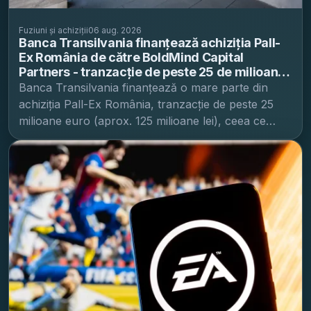
Fuziuni și achiziții
06 aug. 2026
Banca Transilvania finanțează achiziția Pall-
Ex România de către BoldMind Capital
Partners - tranzacție de peste 25 de milioane
de euro
Banca Transilvania finanțează o mare parte din
achiziția Pall-Ex România, tranzacție de peste 25
milioane euro (aprox. 125 milioane lei), ceea ce
întărește rolul băncii în finanțarea operațiunilor de
fuziuni și achiziții și direcționează capital către
infrastructura logistică, un segment cu miză directă
pentru comerțul regional, potrivit Banca
Transilvania . Finanțarea susține preluarea Pall-Ex
România de către fondul de investiții românesc
BoldMind Capital Partners , BT precizând că
împrumutul asigură „o mare parte a resurselor
necesare” pentru tranzacția anunțată la o valoare
de peste 25 de milioane de euro. De ce contează:
capital pentru infrastructura logistică și comerț