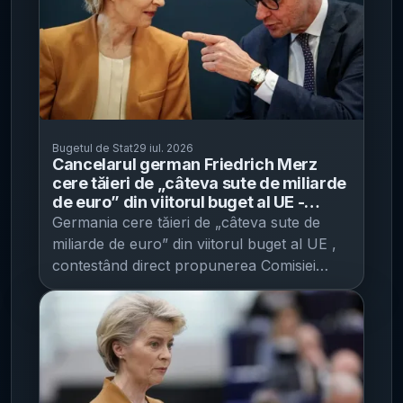
Bugetul de Stat
29 iul. 2026
Cancelarul german Friedrich Merz
cere tăieri de „câteva sute de miliarde
de euro” din viitorul buget al UE -
Berlinul respinge propunerea Comisiei
Germania cere tăieri de „câteva sute de
de 1.760 mld. euro pentru 2028-2034
miliarde de euro” din viitorul buget al UE ,
contestând direct propunerea Comisiei
Europene pentru perioada 2028–2034,
potrivit Euronews . Miza este una bugetară
și de putere de negociere: Berlinul, cel mai
mare contributor la bugetul Uniunii,
împinge discuția spre un plafon mai mic al
cheltuielilor, într-un dosar care necesită