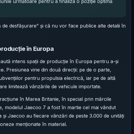
unile următoare pentru a finaliza o poziție optimă
s de desfășurare” și că nu vor face publice alte detalii în
producție în Europa
aută intens spații de producție în Europa pentru a-și
ce. Presiunea vine din două direcții: pe de o parte,
bvențiilor pentru propulsia electrică, iar pe de altă
care limitează vânzările de vehicule importate.
racțiune în Marea Britanie, în special prin mărcile
te, modelul Jaecoo 7 a fost în martie cel mai vândut
 și Jaecoo au fiecare vânzări de peste 3.000 de unități
poneze menționate în material.