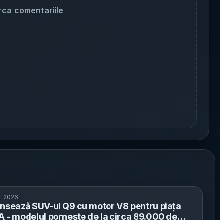
rca comentariile
l. 2026
ansează SUV-ul Q9 cu motor V8 pentru piața
A - modelul pornește de la circa 89.000 de