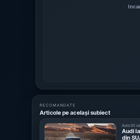
Inca
RECOMANDATE
Articole pe același subiect
Auto
30 iu
Audi l
din SU