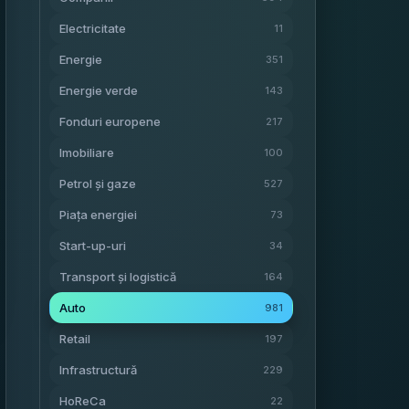
Electricitate
11
Energie
351
Energie verde
143
Fonduri europene
217
Imobiliare
100
Petrol și gaze
527
Piața energiei
73
Start-up-uri
34
Transport și logistică
164
Auto
981
Retail
197
Infrastructură
229
HoReCa
22