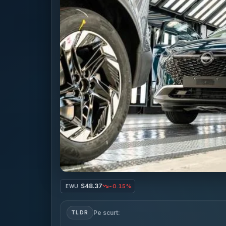
$48.37
-0.15%
EWU
Pe scurt:
TLDR