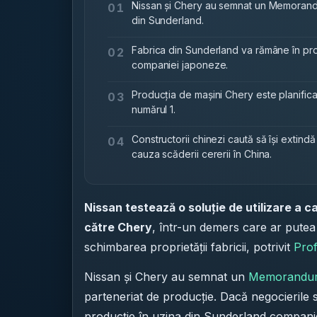
Nissan și Chery au semnat un Memorandu
01
din Sunderland.
Fabrica din Sunderland va rămâne în propr
02
companiei japoneze.
Producția de mașini Chery este planifica
03
numărul 1.
Constructorii chinezi caută să își extindă
04
cauza scăderii cererii în China.
Nissan testează o soluție de utilizare a c
către Chery
, într-un demers care ar putea
schimbarea proprietății fabricii, potrivit
Prof
Nissan și Chery au semnat un
Memorandum 
parteneriat de producție. Dacă negocierile
producție în uzina din Sunderland compani