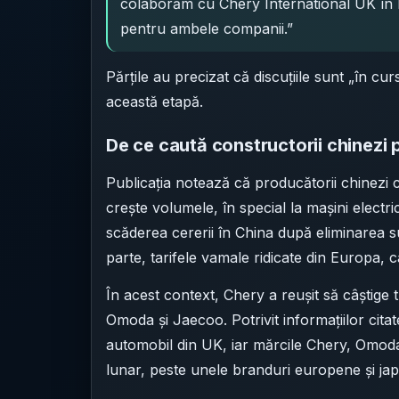
colaborăm cu Chery International UK în l
pentru ambele companii.”
Părțile au precizat că discuțiile sunt „în cur
această etapă.
De ce caută constructorii chinezi 
Publicația notează că producătorii chinezi c
crește volumele, în special la mașini electri
scăderea cererii în China după eliminarea su
parte, tarifele vamale ridicate din Europa, 
În acest context, Chery a reușit să câștige t
Omoda și Jaecoo. Potrivit informațiilor cita
automobil din UK, iar mărcile Chery, Omoda
lunar, peste unele branduri europene și ja