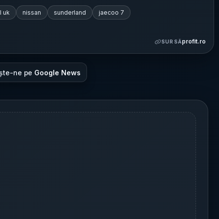
l uk
nissan
sunderland
jaecoo 7
profit.ro
SURSĂ
ște-ne pe
Google News