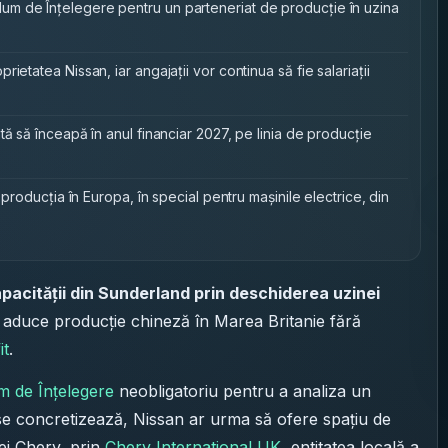
m de Înțelegere pentru un parteneriat de producție în uzina
ietatea Nissan, iar angajații vor continua să fie salariații
tă să înceapă în anul financiar 2027, pe linia de producție
 producția în Europa, în special pentru mașinile electrice, din
apacității din Sunderland prin deschiderea uzinei
 aduce producție chineză în Marea Britanie fără
it
.
de Înțelegere
neobligatoriu pentru a analiza un
 se concretizează, Nissan ar urma să ofere spațiu de
ei Chery, prin
Chery International UK
, entitatea locală a