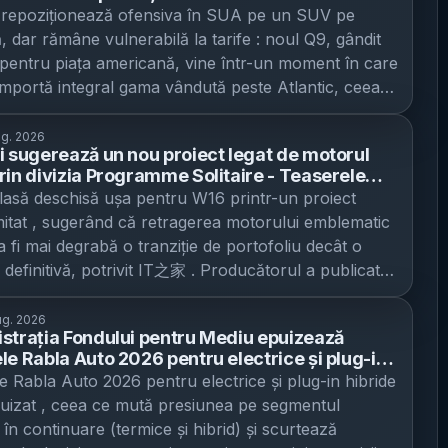
 pe fondul scăderii vânzărilor și al presiunii
i repoziționează ofensiva în SUA pe un SUV pe
or
, dar rămâne vulnerabilă la tarife : noul Q9, gândit
t pentru piața americană, vine într-un moment în care
mportă integral gama vândută peste Atlantic, ceea
pune mai mult decât rivalii cu producție locală,
t The Next Web . Audi a prezentat în această
ug. 2026
i sugerează un nou proiect legat de motorul
nă Q9, un SUV de lux full-size, cu trei rânduri de
rin divizia Programme Solitaire - Teaserele
 descris de companie drept construit pentru
un produs ultra-limitat, posibil prezentat la
 lasă deschisă ușa pentru W16 printr-un proiect
torul din SUA. Modelul pornește de la circa
rey Car Week
imitat , sugerând că retragerea motorului emblematic
de dolari (aprox. 405.000 lei), iar versiunea SQ9
a fi mai degrabă o tranziție de portofoliu decât o
aproape de 119.000 de dolari (aprox. 541.000 lei), a
 definitivă, potrivit IT之家 . Producătorul a publicat
 CNBC . Ambele ar urma să ajungă la clienți mai
puri-teaser foarte scurte, cu indicii directe către
n acest an. Pariul pe electrice se răcește, iar Audi
W16” și către divizia sa de personalizări extreme,
ug. 2026
la motoare termice Miza editorială a materialului este
strația Fondului pentru Mediu epuizează
me Solitaire , alimentând speculațiile despre un
rea de direcție: după ani în care Audi a împins
le Rabla Auto 2026 pentru electrice și plug-in
dus asociat acestui propulsor. Ce a publicat Bugatti
c electrificarea, vârful de gamă pentru SUA vine cu
 - 9.743 de ecotichete aprobate, în valoare de
e Rabla Auto 2026 pentru electrice și plug-in hibride
e contează Primul teaser, intitulat „The Sculpture of
8 și este construit pe o platformă „petrol-first”
ilioane lei, pentru persoane fizice
uizat , ceea ce mută presiunea pe segmentul
(„Sculptura vitezei”), arată pentru câteva momente
tar pentru benzină) a grupului Volkswagen. În același
 în continuare (termice și hibrid) și scurtează
 de pe motor inscripționată cu „W16”. Mesajul care
9 include elemente de tehnologie precum asistent