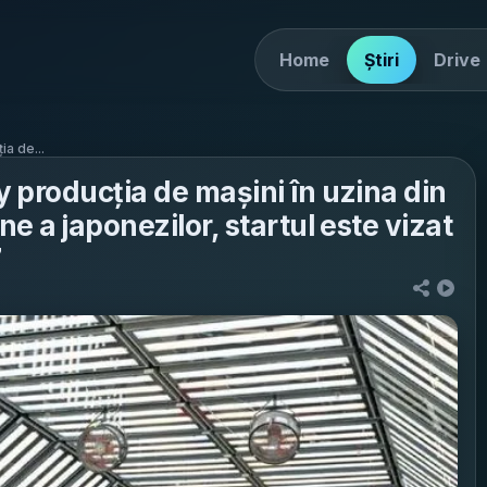
Home
Știri
Drive
a de...
 producția de mașini în uzina din
e a japonezilor, startul este vizat
7