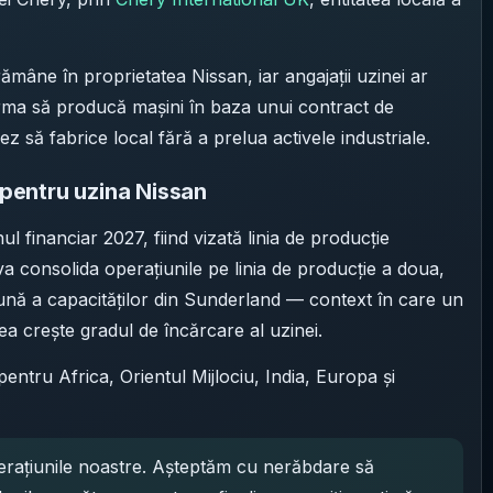
ămâne în proprietatea Nissan, iar angajații uzinei ar
 urma să producă mașini în baza unui contract de
z să fabrice local fără a prelua activele industriale.
 pentru uzina Nissan
ul financiar 2027, fiind vizată linia de producție
va consolida operațiunile pe linia de producție a doua,
 bună a capacităților din Sunderland — context în care un
ea crește gradul de încărcare al uzinei.
entru Africa, Orientul Mijlociu, India, Europa și
erațiunile noastre. Așteptăm cu nerăbdare să