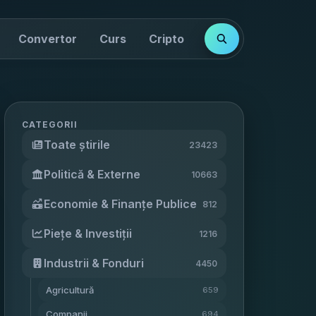
Convertor
Curs
Cripto
Cotații
Indici
CATEGORII
Toate știrile
23423
Politică & Externe
10663
Economie & Finanțe Publice
812
Piețe & Investiții
1216
Industrii & Fonduri
4450
Agricultură
659
Companii
694