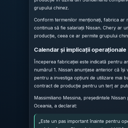
grupului chinez.
Conform termenilor menționați, fabrica ar r
continua să fie salariații Nissan. Chery ar
producție, ceea ce ar permite grupului chine
Calendar și implicații operaționale
Începerea fabricației este indicată pentru an
numărul 1. Nissan anunțase anterior că își 
pentru a investiga opțiuni de utilizare mai
contract de producție pentru un terț ar put
Massimiliano Messina, președintele Nissan p
Oceania, a declarat:
„Este un pas important înainte pentru op