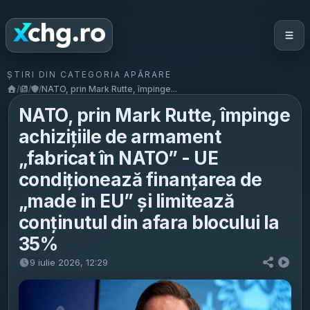
ȘTIRI DIN CATEGORIA APĂRARE
/
/
/
NATO, prin Mark Rutte, împinge...
NATO, prin Mark Rutte, împinge
achizițiile de armament
„fabricat în NATO” - UE
condiționează finanțarea de
„made in EU” și limitează
conținutul din afara blocului la
35%
9 iulie 2026, 12:29