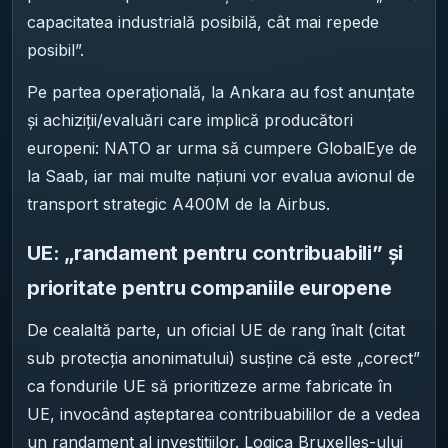
capacitatea industrială posibilă, cât mai repede
posibil”.
Pe partea operațională, la Ankara au fost anunțate
și achiziții/evaluări care implică producători
europeni: NATO ar urma să cumpere GlobalEye de
la Saab, iar mai multe națiuni vor evalua avionul de
transport strategic A400M de la Airbus.
UE: „randament pentru contribuabili” și
prioritate pentru companiile europene
De cealaltă parte, un oficial UE de rang înalt (citat
sub protecția anonimatului) susține că este „corect”
ca fondurile UE să prioritizeze arme fabricate în
UE, invocând așteptarea contribuabililor de a vedea
un randament al investițiilor. Logica Bruxelles-ului