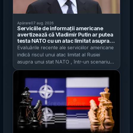
Apărare
07 aug. 2026
Serviciile de informații americane
avertizează că Vladimir Putin ar putea
testa NATO cu un atac limitat asupra
unui stat aliat - scenarii de la atacuri
Evaluările recente ale serviciilor americane
cibernetice la incursiuni, cu risc sporit
indică riscul unui atac limitat al Rusiei
pentru Baltice și Polonia
asupra unui stat NATO , într-un scenariu
gândit mai degrabă pentru a testa
coeziunea alianței și aplicarea Articolului 5
decât pentru a declanșa un război pe scară
largă, potrivit CNN , care citează trei surse
familiarizate cu rapoartele. Potrivit acestor
evaluări, opțiunile analizate variază de la un
atac cibernetic până la o incursiune de
mică amploare, calibrată astfel încât să
pună presiune pe unitatea NATO și pe