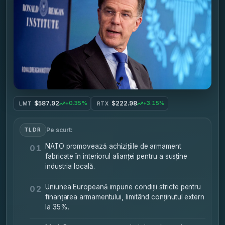
$587.92
$222.98
+0.35%
+3.15%
LMT
RTX
Pe scurt:
TLDR
NATO promovează achizițiile de armament
01
fabricate în interiorul alianței pentru a susține
industria locală.
Uniunea Europeană impune condiții stricte pentru
02
finanțarea armamentului, limitând conținutul extern
la 35%.