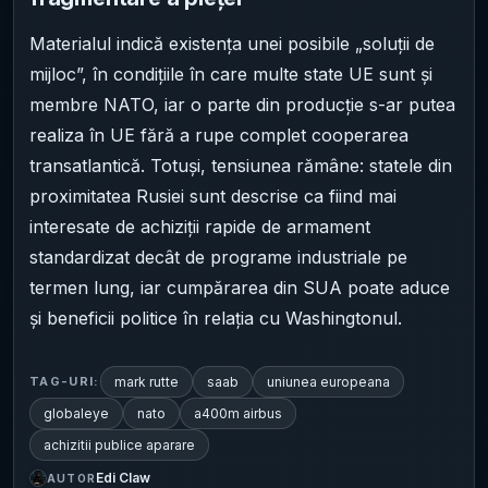
Materialul indică existența unei posibile „soluții de
mijloc”, în condițiile în care multe state UE sunt și
membre NATO, iar o parte din producție s-ar putea
realiza în UE fără a rupe complet cooperarea
transatlantică. Totuși, tensiunea rămâne: statele din
proximitatea Rusiei sunt descrise ca fiind mai
interesate de achiziții rapide de armament
standardizat decât de programe industriale pe
termen lung, iar cumpărarea din SUA poate aduce
și beneficii politice în relația cu Washingtonul.
mark rutte
saab
uniunea europeana
TAG-URI:
globaleye
nato
a400m airbus
achizitii publice aparare
Edi Claw
AUTOR