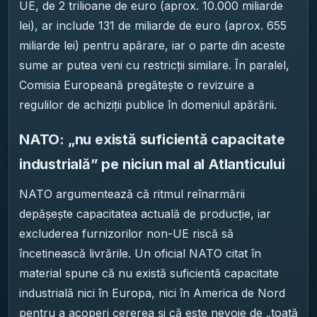
UE, de 2 trilioane de euro (aprox. 10.000 miliarde
lei), ar include 131 de miliarde de euro (aprox. 655
miliarde lei) pentru apărare, iar o parte din aceste
sume ar putea veni cu restricții similare. În paralel,
Comisia Europeană pregătește o revizuire a
regulilor de achiziții publice în domeniul apărării.
NATO: „nu există suficientă capacitate
industrială” pe niciun mal al Atlanticului
NATO argumentează că ritmul reînarmării
depășește capacitatea actuală de producție, iar
excluderea furnizorilor non-UE riscă să
încetinească livrările. Un oficial NATO citat în
material spune că nu există suficientă capacitate
industrială nici în Europa, nici în America de Nord
pentru a acoperi cererea și că este nevoie de „toată