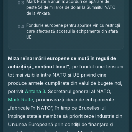
Mark Rutte a anunțat acorduri de apărare de
03
peste 54 de miliarde de dolari la Summitul NATO
de la Ankara.
Fondurile europene pentru apărare vin cu restricții
04
care afectează accesul la echipamente din afara
UE.
Miza reînarmării europene se mută în reguli de
achiziții și „conținut local”
, pe fondul unei tensiuni
tot mai vizibile între NATO și UE privind cine
produce armele cumpărate din valul de bugete noi,
potrivit
Antena 3
. Secretarul general al NATO,
Mark Rutte
, promovează ideea de echipamente
„fabricate în NATO”, în timp ce Bruxelles-ul
împinge statele membre să prioritizeze industria din
Uniunea Europeană prin condiții de finanțare și