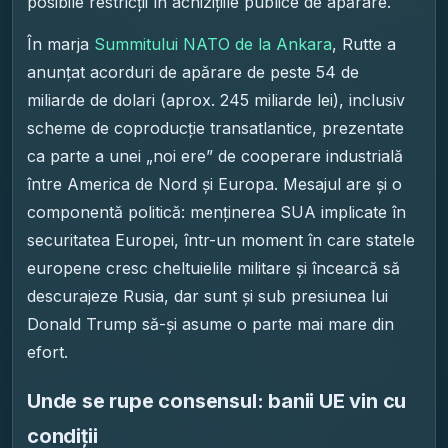
posibile restricții în achizițiile publice de apărare.
În marja
Summitului NATO de la Ankara
, Rutte a
anunțat acorduri de apărare de peste 54 de
miliarde de dolari (aprox. 245 miliarde lei), inclusiv
scheme de coproducție transatlantice, prezentate
ca parte a unei „noi ere” de cooperare industrială
între America de Nord și Europa. Mesajul are și o
componentă politică: menținerea SUA implicate în
securitatea Europei, într-un moment în care statele
europene cresc cheltuielile militare și încearcă să
descurajeze Rusia, dar sunt și sub presiunea lui
Donald Trump să-și asume o parte mai mare din
efort.
Unde se rupe consensul: banii UE vin cu
condiții