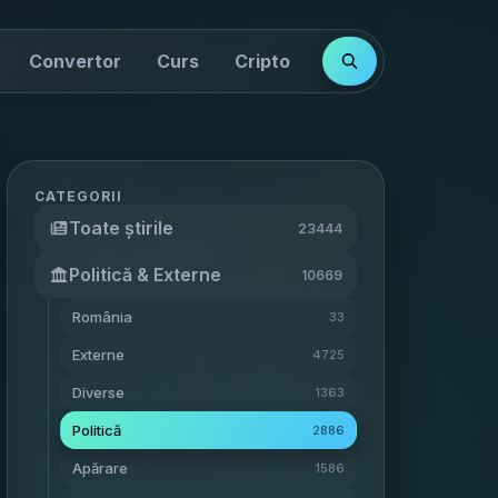
Convertor
Curs
Cripto
Cotații
Indici
CATEGORII
Toate știrile
23444
Politică & Externe
10669
România
33
Externe
4725
Diverse
1363
Politică
2886
Apărare
1586