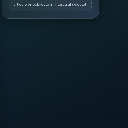
articolelor publicate în intervalul selectat.