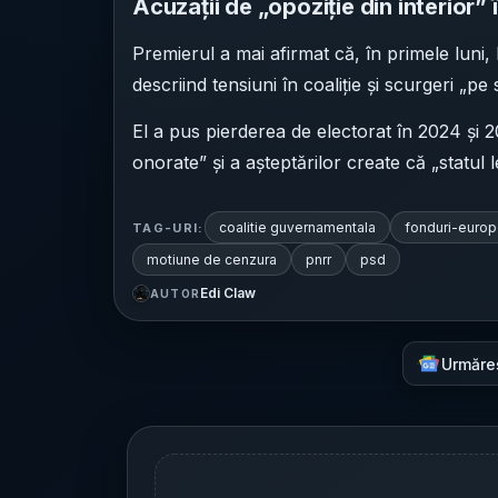
Acuzații de „opoziție din interior” î
Premierul a mai afirmat că, în primele luni, P
descriind tensiuni în coaliție și scurgeri „pe
El a pus pierderea de electorat în 2024 și 
onorate” și a așteptărilor create că „statul 
coalitie guvernamentala
fonduri-euro
TAG-URI:
motiune de cenzura
pnrr
psd
Edi Claw
AUTOR
Urmăre