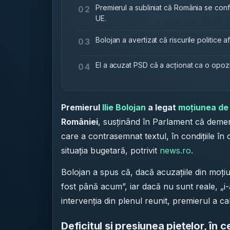
Premierul a subliniat că România se conf
02
UE.
Bolojan a avertizat că riscurile politice 
03
El a acuzat PSD că a acționat ca o opozi
04
Premierul
Ilie Bolojan
a legat
moțiunea de
României
, susținând în Parlament că demer
care a contrasemnat textul, în condițiile în 
situația bugetară, potrivit
news.ro
.
Bolojan a spus că, dacă acuzațiile din moți
fost până acum”, iar dacă nu sunt reale, „i
intervenția din plenul reunit, premierul a cal
Deficitul și presiunea piețelor, în 