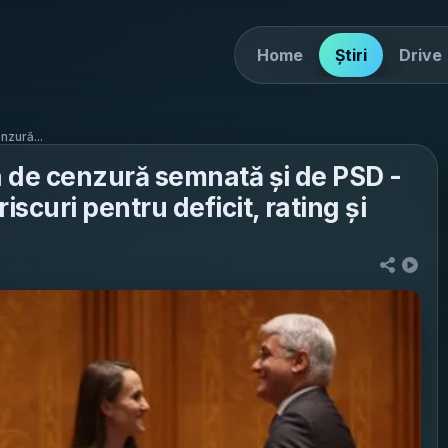
Home
Știri
Drive
nzură...
a de cenzură semnată și de PSD -
riscuri pentru deficit, rating și