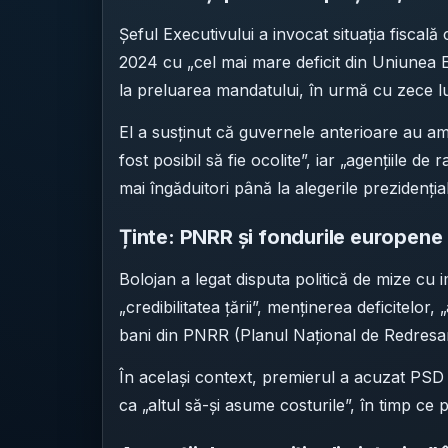
Șeful Executivului a invocat situația fiscal
2024 cu „cel mai mare deficit din Uniunea 
la preluarea mandatului, în urmă cu zece lu
El a susținut că guvernele anterioare au am
fost posibil să fie ocolite”, iar „agențiile de 
mai îngăduitori până la alegerile prezidențial
Ținte: PNRR și fondurile europene
Bolojan a legat disputa politică de mize c
„credibilitatea țării”, menținerea deficitelor
bani din PNRR (Planul Național de Redresare
În același context, premierul a acuzat PSD
ca „altul să-și asume costurile”, în timp ce p