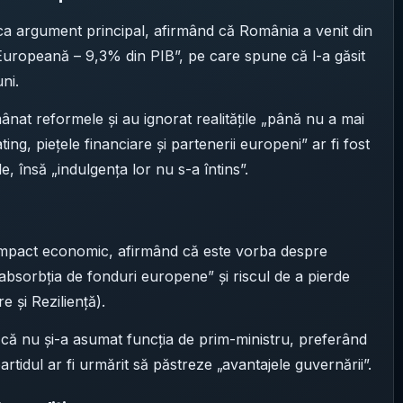
ă ca argument principal, afirmând că România a venit din
Europeană – 9,3% din PIB”, pe care spune că l-a găsit
ni.
ânat reformele și au ignorat realitățile „până nu a mai
rating, piețele financiare și partenerii europeni” ar fi fost
e, însă „indulgența lor nu s-a întins”.
u impact economic, afirmând că este vorba despre
, „absorbția de fonduri europene” și riscul de a pierde
 și Reziliență).
 că nu și-a asumat funcția de prim-ministru, preferând
artidul ar fi urmărit să păstreze „avantajele guvernării”.