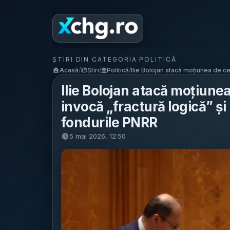
ȘTIRI DIN CATEGORIA POLITICĂ
Acasă
/
Știri
/
Politică
/
Ilie Bolojan atacă moțiunea de ce
Ilie Bolojan atacă moțiune
invocă „fractură logică” și 
fondurile PNRR
5 mai 2026, 12:50