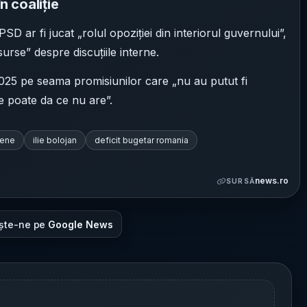
n coaliție
SD ar fi jucat „rolul opoziției din interiorul guvernului”,
 surse” despre discuțiile interne.
2025 pe seama promisiunilor care „nu au putut fi
le poate da ce nu are”.
pene
ilie bolojan
deficit bugetar romania
news.ro
SURSĂ
ște-ne pe
Google News