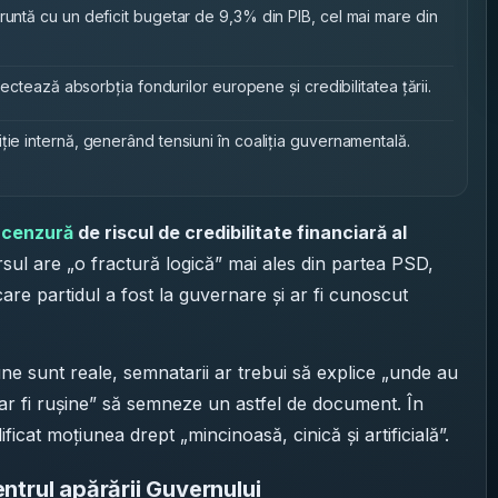
runtă cu un deficit bugetar de 9,3% din PIB, cel mai mare din
afectează absorbția fondurilor europene și credibilitatea țării.
ție internă, generând tensiuni în coaliția guvernamentală.
 cenzură
de riscul de credibilitate financiară al
sul are „o fractură logică” mai ales din partea PSD,
care partidul a fost la guvernare și ar fi cunoscut
une sunt reale, semnatarii ar trebui să explice „unde au
-ar fi rușine” să semneze un astfel de document. În
ificat moțiunea drept „mincinoasă, cinică și artificială”.
centrul apărării Guvernului