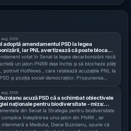
 aug. 2026
l adoptă amendamentul PSD la legea
onizării, iar PNL avertizează că poate bloca
de plată din PNRR - liberalii invocă penalități de
dament votat în Senat la legea decarbonizării riscă
a 770,8 milioane de euro, PSD spune că
schidă un jalon PNRR deja închis și să blocheze plăți
erea cărbunelui până în 2026 nu e realistă
e , potrivit HotNews , care relatează acuzațiile PNL la
PSD și poziția social-democraților. Propunerea
tivă privind decarbonizarea sectorului energetic a fost
ă marți de Senat, for decizional în acest caz, însă –
 aug. 2026
Buzoianu acuză PSD că a schimbat obiectivele
ul modificărilor substanțiale – urmează să fie
iei naționale pentru biodiversitate - miza:
tă Camerei Deputaților pentru a fi pusă în acord, nu
PNRR și „miliardul de euro” invocat de ministră
entele din Senat la Strategia pentru biodiversitate
ntelui pentru promulgare, potrivit unor surse politice
ă complice îndeplinirea unui jalon din PNRR , iar
e publicație. Miza: bani din PNRR și penalități, pe
a interimară a Mediului, Diana Buzoianu, spune că
schimbării unei reforme „deja plătite” PNL susține că