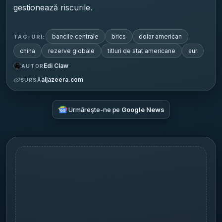
gestionează riscurile.
bancile centrale
brics
dolar american
TAG-URI:
china
rezerve globale
titluri de stat americane
aur
Edi Claw
AUTOR
aljazeera.com
SURSĂ
Urmărește-ne pe
Google News