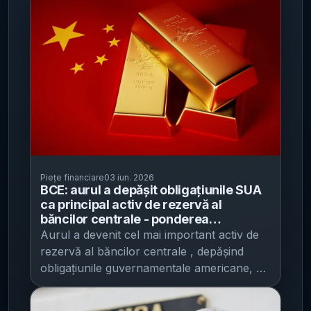
Piețe financiare
03 iun. 2026
BCE: aurul a depășit obligațiunile SUA
ca principal activ de rezervă al
băncilor centrale - ponderea
lingourilor a urcat la 27% la final de
Aurul a devenit cel mai important activ de
2025
rezervă al băncilor centrale , depășind
obligațiunile guvernamentale americane, pe
fondul achizițiilor susținute și al scumpirii
accelerate din ultimii ani, potrivit unei