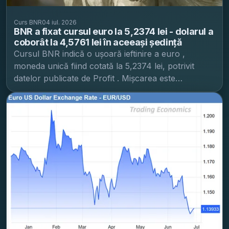
Curs BNR
04 iul. 2026
BNR a fixat cursul euro la 5,2374 lei - dolarul a
coborât la 4,5761 lei în aceeași ședință
Cursul BNR indică o ușoară ieftinire a euro ,
moneda unică fiind cotată la 5,2374 lei, potrivit
datelor publicate de Profit . Mișcarea este
marginală, dar contează pentru companiile și
persoanele cu plăți recurente în euro (importuri,
chirii, rate). Pe același set de cotații, dolarul
american este la 4,5761 lei, iar lira sterlină la 6,1117
lei. Francul elvețian este cotat la 5,6990 lei. Alte
repere din cursul anunțat În lista publicată apar și
cotații pentru aur și mai multe valute regionale sau
emergente. Aurul (XAU) este la 613,8270 lei, în
creștere cu 13,7792 lei față de referința anterioară
din tabelul prezentat. Dintre valutele urmărite
frecvent în tranzacții comerciale, sunt menționate
și: zlotul polonez (PLN): 1,2215 lei; coroana cehă