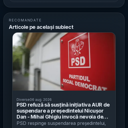
RECOMANDATE
Articole pe același subiect
Diverse
06 aug. 2026
PSD refuză să susțină inițiativa AUR de
suspendare a președintelui Nicușor
Dan - Mihai Ghigiu invocă nevoia de
stabilitate în plină criză
PSD respinge suspendarea președintelui,