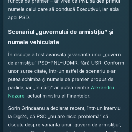
funcția de premier – ar vrea ca PNL să dea primul
numele celui care să conducă Executivul, iar abia
apoi PSD.
Scenariul „guvernului de armistițiu” și
numele vehiculate
În discuție a fost avansată și varianta unui „guvern
de armistițiu” PSD–PNL–UDMR, fără USR. Conform
unor surse citate, într-un astfel de scenariu s-ar
putea schimba și numele de premier propus de
partide, iar „în cărți” ar putea reintra
Alexandru
Nazare
, actual ministru al Finanțelor.
Sorin Grindeanu a declarat recent, într-un interviu
la Digi24, că PSD „nu are nicio problemă” să
discute despre varianta unui „guvern de armistițiu”,