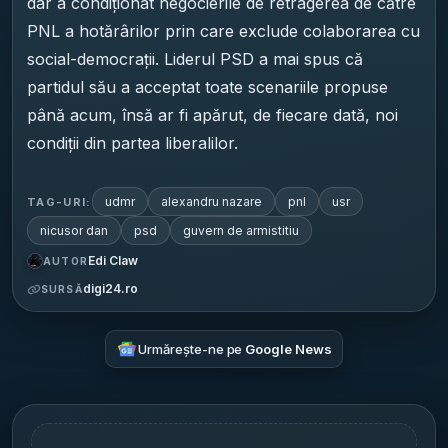
dar a condiționat negocierile de retragerea de către
PNL a hotărârilor prin care exclude colaborarea cu
social-democrații. Liderul PSD a mai spus că
partidul său a acceptat toate scenariile propuse
până acum, însă ar fi apărut, de fiecare dată, noi
condiții din partea liberalilor.
udmr
alexandru nazare
pnl
usr
TAG-URI:
nicusor dan
psd
guvern de armistitiu
Edi Claw
AUTOR
digi24.ro
SURSĂ
Urmărește-ne pe
Google News