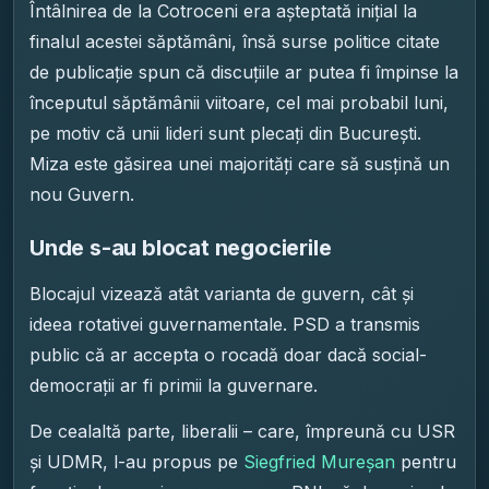
Întâlnirea de la Cotroceni era așteptată inițial la
finalul acestei săptămâni, însă surse politice citate
de publicație spun că discuțiile ar putea fi împinse la
începutul săptămânii viitoare, cel mai probabil luni,
pe motiv că unii lideri sunt plecați din București.
Miza este găsirea unei majorități care să susțină un
nou Guvern.
Unde s-au blocat negocierile
Blocajul vizează atât varianta de guvern, cât și
ideea rotativei guvernamentale. PSD a transmis
public că ar accepta o rocadă doar dacă social-
democrații ar fi primii la guvernare.
De cealaltă parte, liberalii – care, împreună cu USR
și UDMR, l-au propus pe
Siegfried Mureșan
pentru