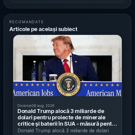
RECOMANDATE
Articole pe același subiect
Diverse
08 aug. 2026
Donald Trump alocă 3 miliarde de
dolari pentru proiecte de minerale
critice și baterii în SUA - măsură pentru
reducerea dependenței de lanțurile de
Donald Trump alocă 3 miliarde de dolari