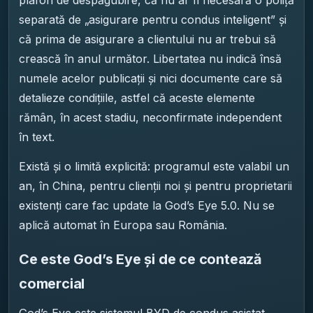
plafon de despăgubire, că nu ar fi necesară o poliță
separată de „asigurare pentru condus inteligent” și
că prima de asigurare a clientului nu ar trebui să
crească în anul următor. Libertatea nu indică însă
numele acelor publicații și nici documente care să
detalieze condițiile, astfel că aceste elemente
rămân, în acest stadiu, neconfirmate independent
în text.
Există și o limită explicită: programul este valabil un
an, în China, pentru clienții noi și pentru proprietarii
existenți care fac update la God’s Eye 5.0. Nu se
aplică automat în Europa sau România.
Ce este God’s Eye și de ce contează
comercial