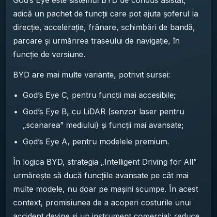
God’s Eye este sistemul BYD de condus asistat,
adică un pachet de funcții care pot ajuta șoferul la
direcție, accelerație, frânare, schimbări de bandă,
parcare și urmărirea traseului de navigație, în
funcție de versiune.
BYD are mai multe variante, potrivit sursei:
God’s Eye C, pentru funcții mai accesibile;
God’s Eye B, cu LiDAR (senzor laser pentru
„scanarea” mediului) și funcții mai avansate;
God’s Eye A, pentru modelele premium.
În logica BYD, strategia „Intelligent Driving for All”
urmărește să ducă funcțiile avansate pe cât mai
multe modele, nu doar pe mașini scumpe. În acest
context, promisiunea de a acoperi costurile unui
accident devine și un instrument comercial: reduce