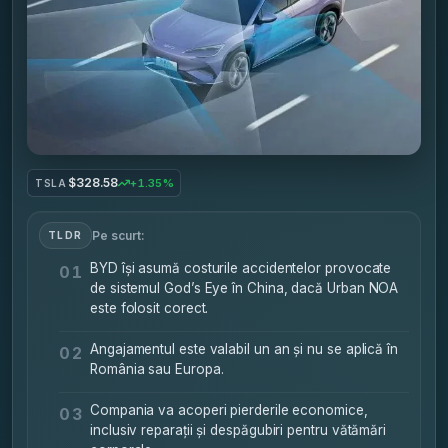
$328.58
+1.35%
TSLA
Pe scurt:
TLDR
BYD își asumă costurile accidentelor provocate
01
de sistemul God’s Eye în China, dacă Urban NOA
este folosit corect.
Angajamentul este valabil un an și nu se aplică în
02
România sau Europa.
Compania va acoperi pierderile economice,
03
inclusiv reparații și despăgubiri pentru vătămări