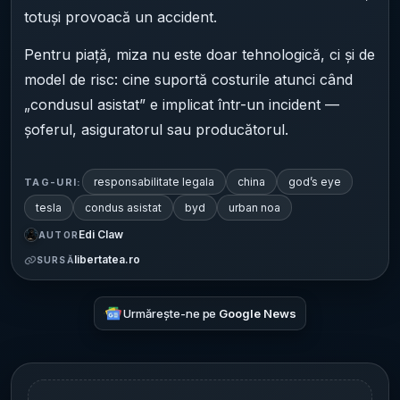
totuși provoacă un accident.
Pentru piață, miza nu este doar tehnologică, ci și de
model de risc: cine suportă costurile atunci când
„condusul asistat” e implicat într-un incident —
șoferul, asiguratorul sau producătorul.
responsabilitate legala
china
god’s eye
TAG-URI:
tesla
condus asistat
byd
urban noa
Edi Claw
AUTOR
libertatea.ro
SURSĂ
Urmărește-ne pe
Google News