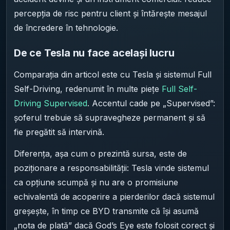
percepția de risc pentru client și întărește mesajul
de încredere în tehnologie.
De ce Tesla nu face același lucru
Comparația din articol este cu Tesla și sistemul Full
Self-Driving, redenumit în multe piețe
Full Self-
Driving Supervised
. Accentul cade pe „Supervised”:
șoferul trebuie să supravegheze permanent și să
fie pregătit să intervină.
Diferența, așa cum o prezintă sursa, este de
poziționare a responsabilității: Tesla vinde sistemul
ca opțiune scumpă și nu are o promisiune
echivalentă de acoperire a pierderilor dacă sistemul
greșește, în timp ce BYD transmite că își asumă
„nota de plată” dacă God’s Eye este folosit corect și