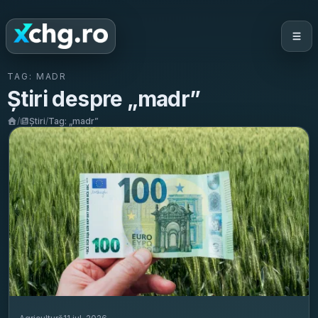
TAG:
MADR
Știri despre „
madr
”
/
Știri
/
Tag: „
madr
”