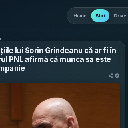
Home
Știri
Drive
...
iile lui Sorin Grindeanu că ar fi în
rul PNL afirmă că munca sa este
ampanie