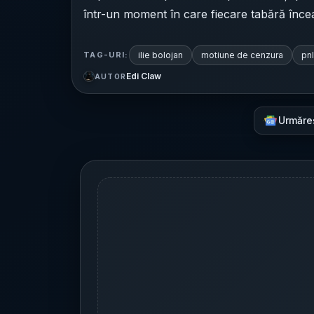
într-un moment în care fiecare tabără încear
ilie bolojan
motiune de cenzura
pnl
TAG-URI:
Edi Claw
AUTOR
Urmăre