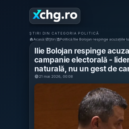
ȘTIRI DIN CATEGORIA POLITICĂ
Acasă
/
Știri
/
Politică
/
Ilie Bolojan respinge acuzațiile lui
Ilie Bolojan respinge acuzaț
campanie electorală - lide
naturală, nu un gest de c
21 mai 2026, 00:08