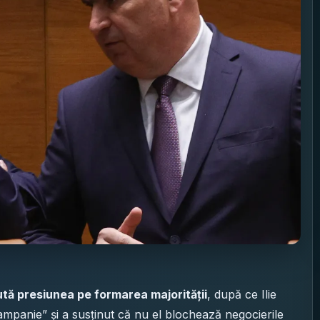
ută presiunea pe formarea majorității
, după ce Ilie
campanie” și a susținut că nu el blochează negocierile