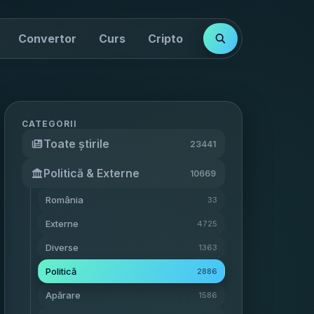
Convertor
Curs
Cripto
Cotații
Indici
CATEGORII
Toate știrile
23441
Politică & Externe
10669
România
33
Externe
4725
Diverse
1363
Politică
2886
Apărare
1586