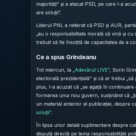
majorități” și a atacat PSD, pe care l-a acuz
are soluții”.
Liderul PNL a reiterat că PSD și AUR, part
„au o responsabilitate morală să vină și cu s
trebuit să fie însoțită de capacitatea de a co
Ce a spus Grindeanu
Tot miercuri, la
„Adevărul LIVE”
, Sorin Gri
electorală prezidențială” și că ar trebui „
plus, l-a acuzat că „se agață în continuare 
formarea unui nou guvern, susținând că „ține
un material anterior al publicației, despre 
soluții”
.
În lipsa unor detalii suplimentare despre ca
dispută directă pe tema responsabilității poli