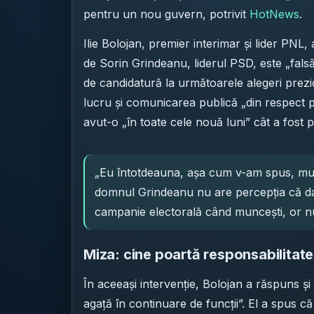
pentru un nou guvern, potrivit
HotNews
.
Ilie Bolojan, premier interimar și lider PNL,
de Sorin Grindeanu, liderul PSD, este „falsă
de candidatură la următoarele alegeri prezi
lucru și comunicarea publică „din respect 
avut-o „în toate cele nouă luni” cât a fost 
„Eu întotdeauna, așa cum v-am spus, mu
domnul Grindeanu nu are percepția că dacă
campanie electorală când muncești, or nu
Miza: cine poartă responsabilitat
În aceeași intervenție, Bolojan a răspuns și 
agață în continuare de funcții”. El a spus c