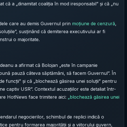
at că a „dinamitat coaliția în mod iresponsabil” și că „nu
idele care au demis Guvernul prin
moțiune de cenzură
,
oluțiile”, susținând că demiterea executivului ar fi
nstrui o majoritate.
ndeanu a afirmat că Bolojan „este în campanie
să pună pauză câteva săptămâni, să facem Guvernul”. În
de funcții” și că „blochează găsirea unei soluții” pentru
 captiv USR”. Contextul acuzațiilor este detaliat într-
care HotNews face trimitere aici:
„blochează găsirea unei
lendarul negocierilor, schimbul de replici indică o
tice pentru formarea majorității și a viitorului guvern,