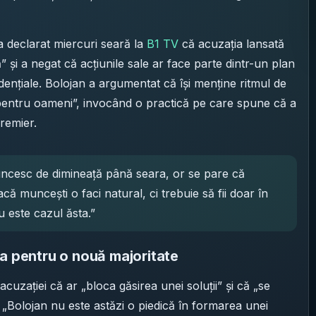
 a declarat miercuri seară la
B1 TV
că acuzația lansată
” și a negat că acțiunile sale ar face parte dintr-un plan
dențiale. Bolojan a argumentat că își menține ritmul de
pentru oameni”, invocând o practică pe care spune că a
premier.
ncesc de dimineață până seara, or se pare că
 muncești o faci natural, ci trebuie să fii doar în
 este cazul ăsta.”
ea pentru o nouă majoritate
acuzației că ar „bloca găsirea unei soluții” și că „se
ă „Bolojan nu este astăzi o piedică în formarea unei