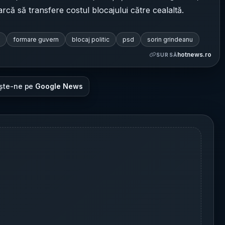
că să transfere costul blocajului către cealaltă.
formare guvern
blocaj politic
psd
sorin grindeanu
hotnews.ro
SURSĂ
ște-ne pe
Google News