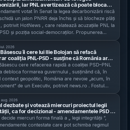
onizării, iar PNL avertizează că poate bloca
de plată din PNRR - liberalii invocă penalități de
dament votat în Senat la legea decarbonizării riscă
a 770,8 milioane de euro, PSD spune că
schidă un jalon PNRR deja închis și să blocheze plăți
erea cărbunelui până în 2026 nu e realistă
e , potrivit HotNews , care relatează acuzațiile PNL la
PSD și poziția social-democraților. Propunerea
tivă privind decarbonizarea sectorului energetic a fost
ă marți de Senat, for decizional în acest caz, însă –
 iul. 2026
Băsescu îi cere lui Ilie Bolojan să refacă
ul modificărilor substanțiale – urmează să fie
ar coaliția PNL-PSD - susține că România are
tă Camerei Deputaților pentru a fi pusă în acord, nu
 „rapid” de un guvern, pe fondul crizei politice
Băsescu cere refacerea rapidă a coaliției PSD–PNL
ntelui pentru promulgare, potrivit unor surse politice
a debloca formarea guvernului , susținând că, în
e publicație. Miza: bani din PNRR și penalități, pe
l context geopolitic, România are nevoie „acum, în
schimbării unei reforme „deja plătite” PNL susține că
oment” de un Executiv, potrivit news.ro . Fostul
entele susținute de PSD „intervin asupra unui
te îl indică pe liderul PNL și premierul interimar Ilie
RR deja îndeplinit, validat și plătit de Comisia
 drept principalul responsabil pentru blocaj, pe
 aug. 2026
nă” și pot bloca accesul României „la miliarde de
l dezbate și votează miercuri proiectul legii
refuzului de a guverna din nou alături de PSD.
in PNRR. În comunicatul PNL, Ilie Bolojan (premier
ității, ca for decizional - amendamentele PSD și
 afirmă că Bolojan „va trebui să înțeleagă” că
r și lider al partidului) este citat spunând că anumite
ontestate de PNL și USR pe motiv de
decide miercuri forma finală a „ legii integrității ”,
l țării este mai important decât „orgoliul și interesele
ăți nu pot fi închise în această toamnă, deoarece
tituționalitate
mendamente contestate care pot schimba regimul
să accepte o coaliție „măcar pentru câteva luni”,
 nu are încă surse care să le înlocuiască, iar