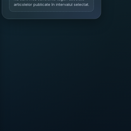
articolelor publicate în intervalul selectat.