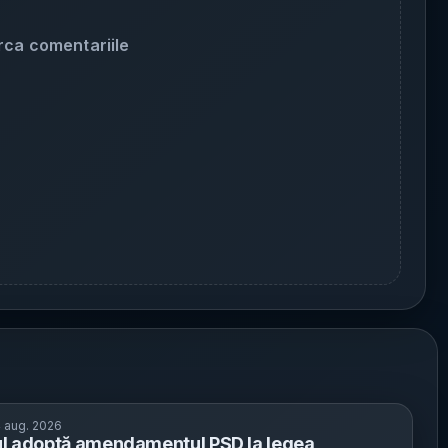
rca comentariile
 aug. 2026
l adoptă amendamentul PSD la legea