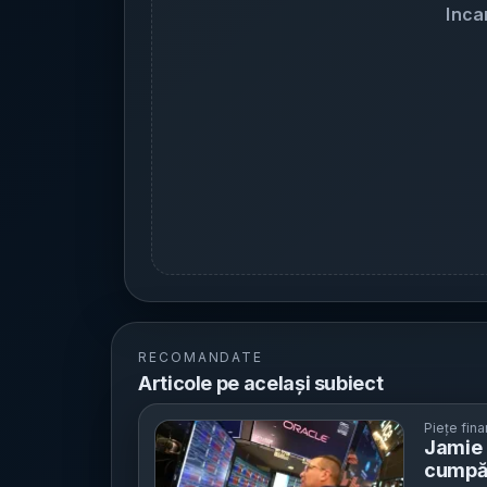
Inca
RECOMANDATE
Articole pe același subiect
Piețe fina
Jamie 
cumpăr