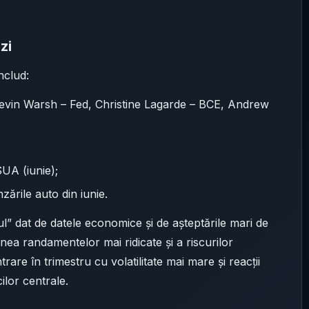
zi
nclud:
(Kevin Warsh – Fed, Christine Lagarde – BCE, Andrew
SUA (iunie);
ările auto din iunie.
nul” dat de datele economice și de așteptările mari de
unea randamentelor mai ridicate și a riscurilor
rare în trimestru cu volatilitate mai mare și reacții
ilor centrale.