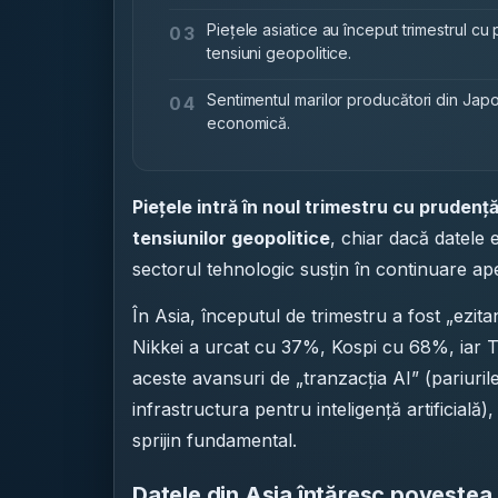
Piețele asiatice au început trimestrul cu
03
tensiuni geopolitice.
Sentimentul marilor producători din Japoni
04
economică.
Piețele intră în noul trimestru cu prudență
tensiunilor geopolitice
, chiar dacă datele 
sectorul tehnologic susțin în continuare apet
În Asia, începutul de trimestru a fost „ezita
Nikkei a urcat cu 37%, Kospi cu 68%, iar T
aceste avansuri de „tranzacția AI” (pariurile
infrastructura pentru inteligență artificial
sprijin fundamental.
Datele din Asia întăresc povestea