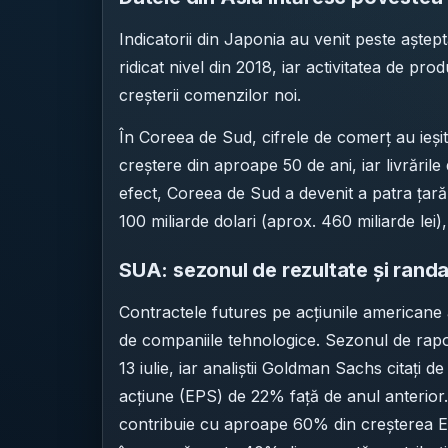
Indicatorii din Japonia au venit peste aștept
ridicat nivel din 2018, iar activitatea de pr
creșterii comenzilor noi.
În Coreea de Sud, cifrele de comerț au ieșit
creștere din aproape 50 de ani, iar livrăr
efect, Coreea de Sud a devenit a patra țară
100 miliarde dolari (aprox. 460 miliarde le
SUA: sezonul de rezultate și randame
Contractele futures pe acțiunile americane
de companiile tehnologice. Sezonul de rapo
13 iulie, iar analiștii Goldman Sachs citați 
acțiune (EPS) de 22% față de anul anterior.
contribuie cu aproape 60% din creșterea E