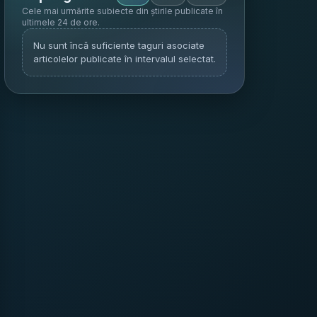
Cele mai urmărite subiecte din știrile publicate în
ultimele 24 de ore
.
Nu sunt încă suficiente taguri asociate
articolelor publicate în intervalul selectat.