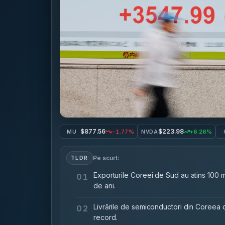
$877.56
$223.98
-1.77%
+6.26%
MU
NVDA
Pe scurt:
TLDR
Exporturile Coreei de Sud au atins 100 m
01
de ani.
Livrările de semiconductori din Coreea
02
record.