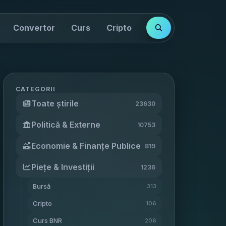
Convertor
Curs
Cripto
Cotații
Indici
CATEGORII
Toate știrile
23630
Politică & Externe
10753
Economie & Finanțe Publice
819
Piețe & Investiții
1236
Bursă
313
Cripto
106
Curs BNR
206