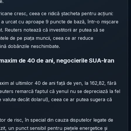
e.
icane cresc, ceea ce ridică ștacheta pentru acțiuni:
i a urcat cu aproape 9 puncte de bază, într-o mișcare
t. Reuters notează că investitorii ar putea să se
atele de pe piața muncii, ceea ce ar reduce
țină dobânzile neschimbate.
a maxim de 40 de ani, negocierile SUA-Iran
xim al ultimilor 40 de ani față de yen, la 162,82, fără
euters remarcă faptul că yenul nu se depreciază la fel
te valute decât dolarul), ceea ce ar putea sugera că
or de risc, în special din cauza disputelor legate de
it, un punct sensibil pentru piețele energetice și