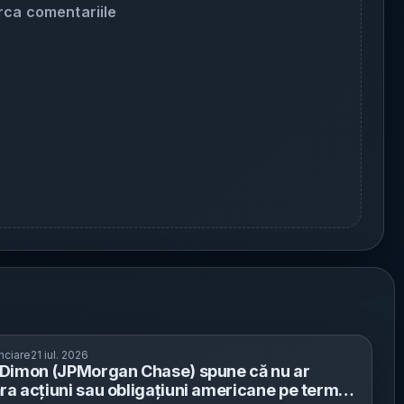
rca comentariile
nciare
21 iul. 2026
Dimon (JPMorgan Chase) spune că nu ar
a acțiuni sau obligațiuni americane pe termen