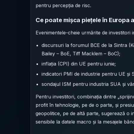
pentru percepția de risc.
Ce poate mișca piețele în Europa a
Evenimentele-cheie urmărite de investitori i
discursuri la forumul BCE de la Sintra 
Bailey – BoE, Tiff Macklem – BoC);
inflația (CPI) din UE pentru iunie;
indicatori PMI de industrie pentru UE și 
sondajul ISM pentru industria SUA și vânz
Pentru investitori, combinația dintre „spriji
profit în tehnologie, pe de o parte, și presi
geopolitice, pe de altă parte, sugerează o int
sensibile la datele macro și la mesajele bănc