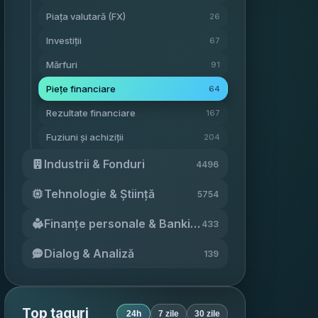
Piața valutară (FX)
26
Investiții
67
Mărfuri
91
Piețe financiare
64
Rezultate financiare
167
Fuziuni și achiziții
204
Industrii & Fonduri
4496
Tehnologie & Știință
5754
Finanțe personale & Banking
433
Dialog & Analiză
139
Top taguri
24h
7 zile
30 zile