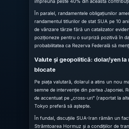
împreună peste 40% din această contribuți
În paralel, randamentele obligațiunilor amer
randamentul titlurilor de stat SUA pe 10 an
de vânzare târzie fără un catalizator eviden
poziționeze pentru o surpriză pozitivă în d
probabilitatea ca Rezerva Federală să men
Valute și geopolitică: dolar/yen l
blocate
Pe piața valutară, dolarul a atins un nou ma
semne de intervenție din partea Japoniei. R
de accentuat pe „cross-uri” (raportat la al
Tokyo preferă să aștepte.
În fundal, discuțiile SUA-Iran rămân un fact
Strâmtoarea Hormuz și a condițiilor de tranz