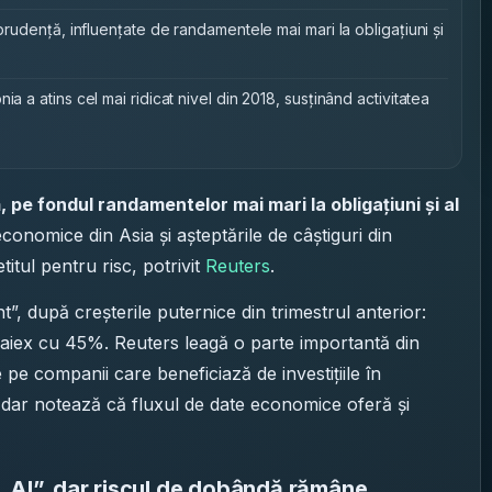
 prudență, influențate de randamentele mai mari la obligațiuni și
a a atins cel mai ridicat nivel din 2018, susținând activitatea
, pe fondul randamentelor mai mari la obligațiuni și al
economice din Asia și așteptările de câștiguri din
itul pentru risc, potrivit
Reuters
.
nt”, după creșterile puternice din trimestrul anterior:
aiex cu 45%. Reuters leagă o parte importantă din
 pe companii care beneficiază de investițiile în
ă), dar notează că fluxul de date economice oferă și
 „AI”, dar riscul de dobândă rămâne