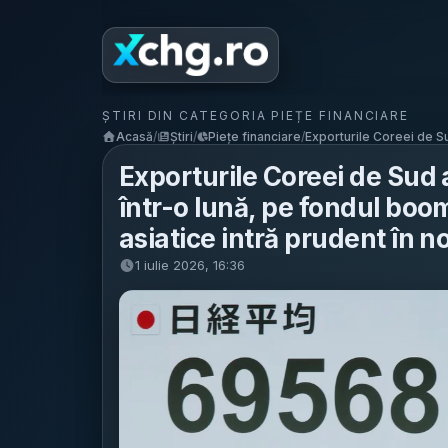
ȘTIRI DIN CATEGORIA PIEȚE FINANCIARE
Acasă
/
Știri
/
Piețe financiare
/
Exporturile Coreei de Su
Exporturile Coreei de Sud 
într-o lună, pe fondul boo
asiatice intră prudent în n
1 iulie 2026, 16:36