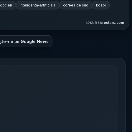
gocieri
inteligenta-artificiala
coreea de sud
kospi
reuters.com
SURSĂ
ște-ne pe
Google News