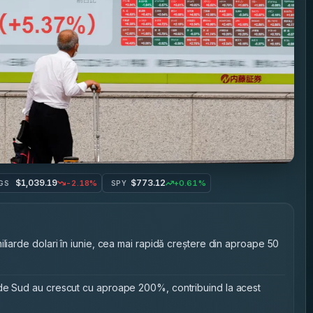
$1,039.19
$773.12
-2.18%
+0.61%
GS
SPY
iliarde dolari în iunie, cea mai rapidă creștere din aproape 50
 de Sud au crescut cu aproape 200%, contribuind la acest