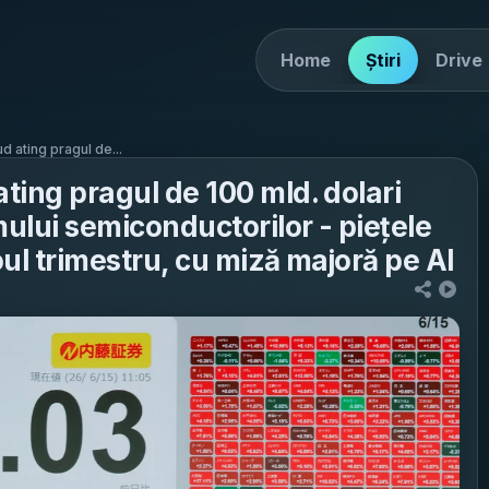
Home
Știri
Drive
d ating pragul de...
ating pragul de 100 mld. dolari
mului semiconductorilor - piețele
oul trimestru, cu miză majoră pe AI