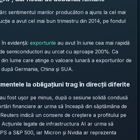
ări: sentimentul marilor producători a ajuns la cel mai
oducție a avut cel mai bun trimestru din 2014, pe fondul
 în evidență:
exporturile
au avut în iunie cea mai rapidă
ile de semiconductori au urcat cu aproape 200%. Ca
 din lume care atinge o valoare lunară a exporturilor de
i), după Germania, China și SUA.
ntele la obligațiuni trag în direcții diferite
 au fost ușor pe minus, după o sesiune solidă condusă
rtări financiare ar urma să înceapă din săptămâna de
de Reuters indică un consens de creștere a profitului pe
 Acțiunile legate de infrastructura AI ar urma să
PS a S&P 500, iar Micron și Nvidia ar reprezenta