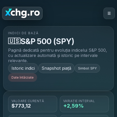
INDICI DE BAZĂ
S&P 500
(
SPY
)
🇺🇸
Pagină dedicată pentru evoluția indicelui
S&P 500
,
cu actualizare automată și istoric pe intervale
relevante.
Istoric indici
Snapshot piață
Simbol:
SPY
Date întârziate
VALOARE CURENTĂ
VARIAȚIE INTERVAL
$
773,12
+2,59%