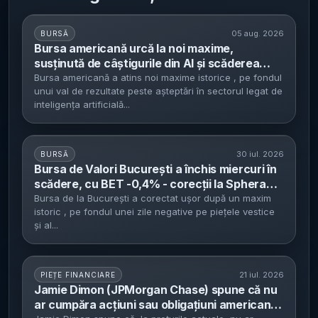
05 aug. 2026
BURSĂ
Bursa americană urcă la noi maxime,
susținută de câștigurile din AI și scăderea
prețului petrolului - S&P 500 +1,8%, Nasdaq
Bursa americană a atins noi maxime istorice , pe fondul
unui val de rezultate peste așteptări în sectorul legat de
+2,6%, Dow la record
inteligența artificială...
30 iul. 2026
BURSĂ
Bursa de Valori București a închis miercuri în
scădere, cu BET -0,4% - corecții la Sphera
(-2%), Nuclearelectrica (-1,3%) și OMV
Bursa de la București a corectat ușor după un maxim
istoric , pe fondul unei zile negative pe piețele vestice
Petrom (-1,1%)
și al...
21 iul. 2026
PIEȚE FINANCIARE
Jamie Dimon (JPMorgan Chase) spune că nu
ar cumpăra acțiuni sau obligațiuni americane