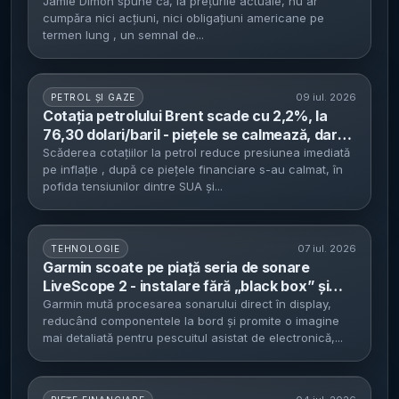
pe termen lung - avertizează că piețele
Jamie Dimon spune că, la prețurile actuale, nu ar
cumpăra nici acțiuni, nici obligațiuni americane pe
subestimează riscurile geopolitice și fiscale
termen lung , un semnal de...
09 iul. 2026
PETROL ȘI GAZE
Cotația petrolului Brent scade cu 2,2%, la
76,30 dolari/baril - piețele se calmează, dar
riscul Strâmtorii Ormuz rămâne în prim-plan
Scăderea cotațiilor la petrol reduce presiunea imediată
pe inflație , după ce piețele financiare s-au calmat, în
pofida tensiunilor dintre SUA și...
07 iul. 2026
TEHNOLOGIE
Garmin scoate pe piață seria de sonare
LiveScope 2 - instalare fără „black box” și
prețuri recomandate între 1.999,99 și
Garmin mută procesarea sonarului direct în display,
reducând componentele la bord și promite o imagine
2.199,99 dolari
mai detaliată pentru pescuitul asistat de electronică,...