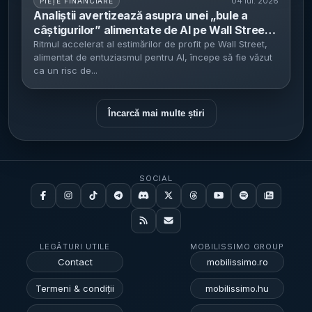
04 iul. 2026
PIEȚE FINANCIARE
Analiștii avertizează asupra unei „bule a
câștigurilor” alimentate de AI pe Wall Street -
estimările indică profituri S&P 500 în creștere
Ritmul accelerat al estimărilor de profit pe Wall Street,
alimentat de entuziasmul pentru AI, începe să fie văzut
cu 25% în următoarele 12 luni
ca un risc de...
Încarcă mai multe știri
SOCIAL
LEGĂTURI UTILE
MOBILISSIMO GROUP
Contact
mobilissimo.ro
Termeni & condiții
mobilissimo.hu