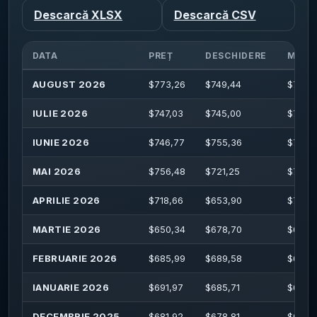
Descarcă XLSX
Descarcă CSV
DATA
PREȚ
DESCHIDERE
MAXI
AUGUST 2026
$
773,26
$
749,44
$
776,
IULIE 2026
$
747,03
$
745,00
$
755,
IUNIE 2026
$
746,77
$
755,36
$
760,
MAI 2026
$
756,48
$
721,25
$
758,
APRILIE 2026
$
718,66
$
653,90
$
719,
MARTIE 2026
$
650,34
$
678,70
$
688,
FEBRUARIE 2026
$
685,99
$
689,58
$
697,1
IANUARIE 2026
$
691,97
$
685,71
$
697,
DECEMBRIE 2025
$
681,92
$
678,81
$
691,