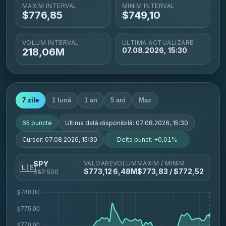
MAXIM INTERVAL
MINIM INTERVAL
$
776,85
$
749,10
VOLUM INTERVAL
ULTIMA ACTUALIZARE
218,06M
07.08.2026, 15:30
7 zile
1 lună
1 an
5 ani
Max
65
puncte
Ultima dată disponibilă:
07.08.2026, 15:30
Cursor:
07.08.2026, 15:30
Delta punct:
+0,01%
VALOARE
VOLUM
MAXIM / MINIM
SPY
🇺🇸
$
773,12
6,48M
$
773,83
/ $
772,52
S&P 500