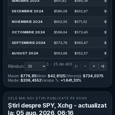
IANUARIE 2025
$
601,82
$
589,39
$
610,
DECEMBRIE 2024
$
586,08
$
602,97
$
609,
NOIEMBRIE 2024
$
602,55
$
571,32
$
603,
OCTOMBRIE 2024
$
568,64
$
573,40
$
586,1
SEPTEMBRIE 2024
$
573,76
$
560,47
$
574,7
AUGUST 2024
$
563,68
$
552,57
$
564,
1 - 25 din 403
Rânduri:
|<
<
>
>|
Maxim:
$776,85
Minim:
$42,8125
Diferență:
$734,0375
Medie:
$206,4552
Variație %:
+1.641,33%
CELE MAI NOI ȘTIRI PUBLICATE PE XCHG
Știri despre SPY, Xchg - actualizat
la: 05 aug. 2026, 06:16