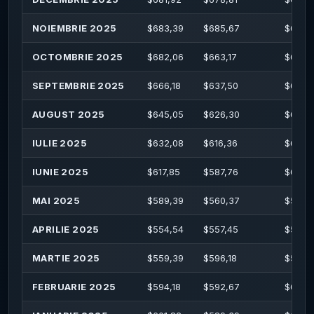
NOIEMBRIE 2025
$
683,39
$
685,67
$
685,
OCTOMBRIE 2025
$
682,06
$
663,17
$
689,
SEPTEMBRIE 2025
$
666,18
$
637,50
$
667,
AUGUST 2025
$
645,05
$
626,30
$
649,
IULIE 2025
$
632,08
$
616,36
$
639,
IUNIE 2025
$
617,85
$
587,76
$
619,
MAI 2025
$
589,39
$
560,37
$
595,
APRILIE 2025
$
554,54
$
557,45
$
567,
MARTIE 2025
$
559,39
$
596,18
$
597,
FEBRUARIE 2025
$
594,18
$
592,67
$
613,