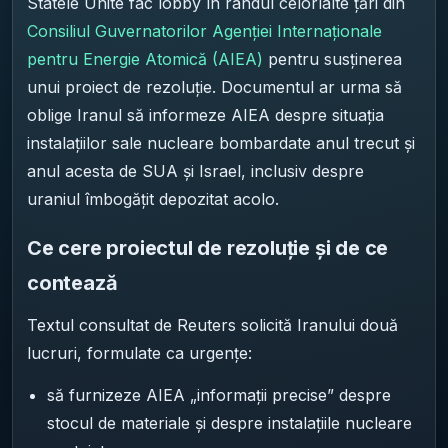
Statele Unite fac lobby în rândul celorlalte țări din
Consiliul Guvernatorilor Agenției Internaționale
pentru Energie Atomică (AIEA)
pentru susținerea
unui proiect de rezoluție. Documentul ar urma să
oblige Iranul să informeze AIEA despre situația
instalațiilor sale nucleare bombardate anul trecut și
anul acesta de SUA și Israel, inclusiv despre
uraniul îmbogățit depozitat acolo.
Ce cere proiectul de rezoluție și de ce
contează
Textul consultat de Reuters solicită Iranului două
lucruri, formulate ca urgențe:
să furnizeze AIEA „informații precise” despre
stocul de materiale și despre instalațiile nucleare