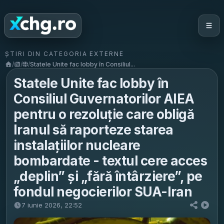
ȘTIRI DIN CATEGORIA EXTERNE
/
/
/
Statele Unite fac lobby în Consiliul...
Statele Unite fac lobby în
Consiliul Guvernatorilor AIEA
pentru o rezoluție care obligă
Iranul să raporteze starea
instalațiilor nucleare
bombardate - textul cere acces
„deplin” și „fără întârziere”, pe
fondul negocierilor SUA-Iran
7 iunie 2026, 22:52