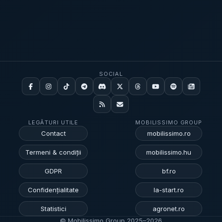
SOCIAL
LEGĂTURI UTILE
MOBILISSIMO GROUP
Contact
mobilissimo.ro
Termeni & condiții
mobilissimo.hu
GDPR
bf.ro
Confidențialitate
la-start.ro
Statistici
agronet.ro
© Mobilissimo Group 2025–
2026