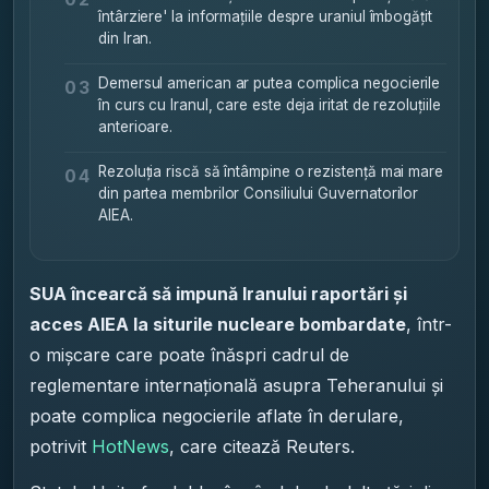
întârziere' la informațiile despre uraniul îmbogățit
din Iran.
Demersul american ar putea complica negocierile
03
în curs cu Iranul, care este deja iritat de rezoluțiile
anterioare.
Rezoluția riscă să întâmpine o rezistență mai mare
04
din partea membrilor Consiliului Guvernatorilor
AIEA.
SUA încearcă să impună Iranului raportări și
acces AIEA la siturile nucleare bombardate
, într-
o mișcare care poate înăspri cadrul de
reglementare internațională asupra Teheranului și
poate complica negocierile aflate în derulare,
potrivit
HotNews
, care citează Reuters.