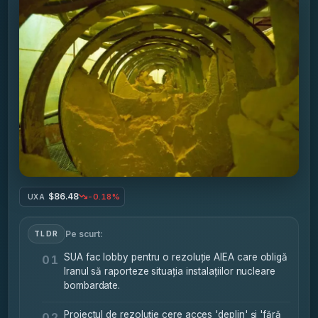
$86.48
-0.18%
UXA
Pe scurt:
TLDR
SUA fac lobby pentru o rezoluție AIEA care obligă
01
Iranul să raporteze situația instalațiilor nucleare
bombardate.
Proiectul de rezoluție cere acces 'deplin' și 'fără
02