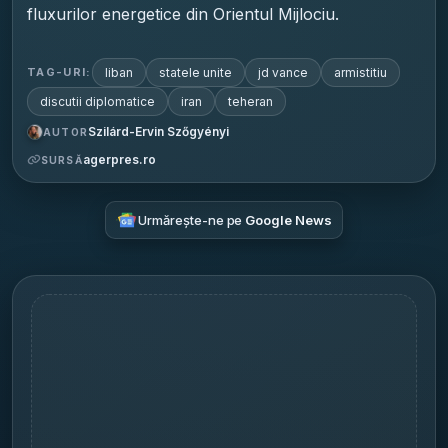
fluxurilor energetice din Orientul Mijlociu.
liban
statele unite
jd vance
armistitiu
TAG-URI:
discutii diplomatice
iran
teheran
Szilárd-Ervin Szőgyényi
AUTOR
agerpres.ro
SURSĂ
Urmărește-ne pe
Google News