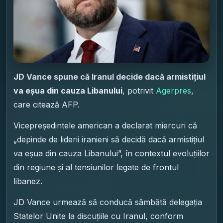
JD Vance spune că Iranul decide dacă armistițiul
va eșua din cauza Libanului
, potrivit
Agerpres
,
care citează AFP.
Vicepreședintele american a declarat miercuri că
„depinde de liderii iranieni să decidă dacă armistițiul
va eșua din cauza Libanului”, în contextul evoluțiilor
din regiune și al tensiunilor legate de frontul
libanez.
JD Vance urmează să conducă sâmbătă delegația
Statelor Unite la discuțiile cu Iranul, conform