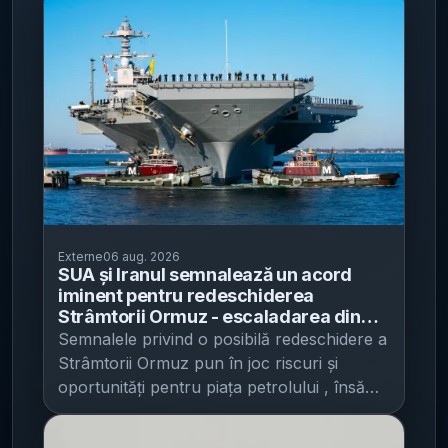
Externe
06 aug. 2026
SUA și Iranul semnalează un acord
iminent pentru redeschiderea
Strâmtorii Ormuz - escaladarea din
sudul Libanului riscă să complice
Semnalele privind o posibilă redeschidere a
negocierile și să mențină presiunea pe
Strâmtorii Ormuz pun în joc riscuri și
piețele energetice
oportunități pentru piața petrolului , însă
escaladarea din Liban și atacurile
revendicate asupra navelor comerciale