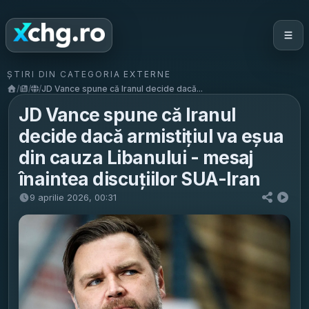
ȘTIRI DIN CATEGORIA EXTERNE
/
/
/
JD Vance spune că Iranul decide dacă...
JD Vance spune că Iranul
decide dacă armistițiul va eșua
din cauza Libanului - mesaj
înaintea discuțiilor SUA-Iran
9 aprilie 2026, 00:31