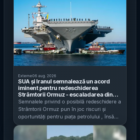
Externe
06 aug. 2026
SUA și Iranul semnalează un acord
iminent pentru redeschiderea
Strâmtorii Ormuz - escaladarea din
sudul Libanului riscă să complice
Semnalele privind o posibilă redeschidere a
negocierile și să mențină presiunea pe
Strâmtorii Ormuz pun în joc riscuri și
piețele energetice
oportunități pentru piața petrolului , însă
escaladarea din Liban și atacurile
revendicate asupra navelor comerciale
mențin prima de risc ridicată, potrivit