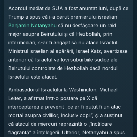
Acordul mediat de SUA a fost anunțat luni, după ce
Trump a spus că i-a cerut premierului israelian
Benjamin Netanyahu
să nu desfășoare un raid
major asupra Beirutului și că Hezbollah, prin
intermediari, s-ar fi angajat să nu atace Israelul.
Ministrul israelian al apărării, Israel Katz, avertizase
anterior că Israelul va lovi suburbiile sudice ale
Beirutului controlate de Hezbollah dacă nordul
Israelului este atacat.
Ambasadorul Israelului la Washington, Michael
Leiter, a afirmat într-o postare pe X că
interceptarea a prevenit „ce ar fi putut fi un atac
mortal asupra civililor, inclusiv copii”, și a susținut
că atacul de miercuri reprezintă o „încălcare
flagrantă” a înțelegerii. Ulterior, Netanyahu a spus