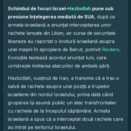
Schimbul de focuri Israel–
Hezbollah
pune sub
presiune înțelegerea mediată de SUA
, după ce
armata israeliană a anunțat interceptarea unor
rachete lansate din Liban, iar surse de securitate
libaneze au raportat o lovitură israeliană asupra
unei mașini în apropiere de Beirut, potrivit
Reuters
.
Evoluțiile testează acordul anunțat luni, care
urmărește limitarea atacurilor de ambele părți.
Hezbollah, susținut de Iran, a transmis că a tras o
salvă de rachete asupra unei poziții a trupelor
israeliene din nordul Israelului, prima dată când
gruparea își asumă public un atac transfrontalier
cu rachete de la începutul săptămânii. Armata
israeliană a spus că a interceptat două rachete care
au intrat pe teritoriul Israelului.