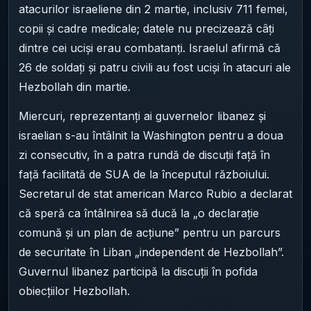
atacurilor israeliene din 2 martie, inclusiv 711 femei,
copii și cadre medicale; datele nu precizează câți
dintre cei uciși erau combatanți. Israelul afirmă că
26 de soldați și patru civili au fost uciși în atacuri ale
Hezbollah din martie.
Miercuri, reprezentanți ai guvernelor libanez și
israelian s-au întâlnit la Washington pentru a doua
zi consecutiv, în a patra rundă de discuții față în
față facilitată de SUA de la începutul războiului.
Secretarul de stat american Marco Rubio a declarat
că speră ca întâlnirea să ducă la „o declarație
comună și un plan de acțiune” pentru un parcurs
de securitate în Liban „independent de Hezbollah”.
Guvernul libanez participă la discuții în pofida
obiecțiilor Hezbollah.