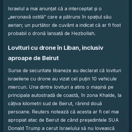
Israelul a mai anunțat că a interceptat și o
„aeronavă ostilă” care a pătruns în spațiul său
aerian; un purtător de cuvânt a indicat că ar fi fost
probabil o dronă lansată de Hezbollah.
Lovituri cu drone în Liban, inclusiv
aproape de Beirut
Surse de securitate libaneze au declarat că lovituri
israeliene cu drone au vizat cel puțin 10 vehicule
miercuri. Una dintre lovituri a atins o mașină pe
principala autostradă de coastă, în zona Khalde, la
câțiva kilometri sud de Beirut, rănind două
persoane. Reuters notează că acesta ar fi cel mai
apropiat atac de Beirut de când președintele SUA
Donald Trump a cerut Israelului să nu lovească