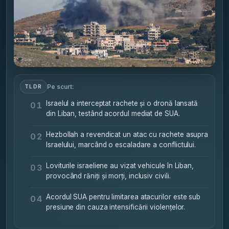
Pe scurt:
TLDR
Israelul a interceptat rachete și o dronă lansată
01
din Liban, testând acordul mediat de SUA.
Hezbollah a revendicat un atac cu rachete asupra
02
Israelului, marcând o escaladare a conflictului.
Loviturile israeliene au vizat vehicule în Liban,
03
provocând răniți și morți, inclusiv civili.
Acordul SUA pentru limitarea atacurilor este sub
04
presiune din cauza intensificării violențelor.