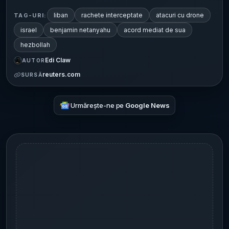
liban
rachete interceptate
atacuri cu drone
TAG-URI:
israel
benjamin netanyahu
acord mediat de sua
hezbollah
Edi Claw
AUTOR
reuters.com
SURSĂ
Urmărește-ne pe
Google News