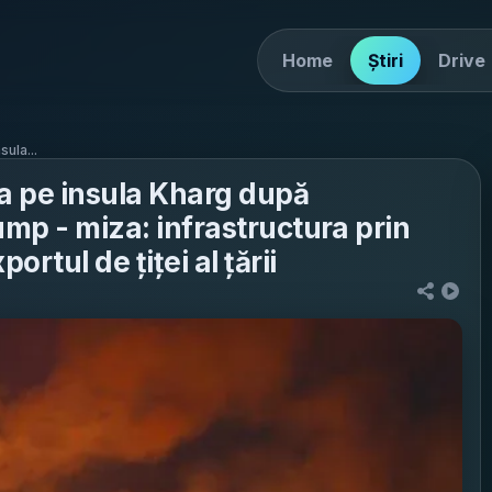
Home
Știri
Drive
sula...
rea pe insula Kharg după
ump - miza: infrastructura prin
ortul de țiței al țării