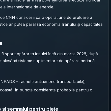
locare a insulei ar avea potențialul să afecteze nu doar
țele internaționale de energie.
tați de CNN consideră că o operațiune de preluare a
getice ar putea paraliza economia Iranului și capacitatea
l
fi sporit apărarea insulei încă din martie 2026, după
mplasând sisteme suplimentare de apărare aeriană.
ANPADS – rachete antiaeriene transportabile);
e coastă, în puncte considerate probabile pentru o
 și semnalul pentru piețe