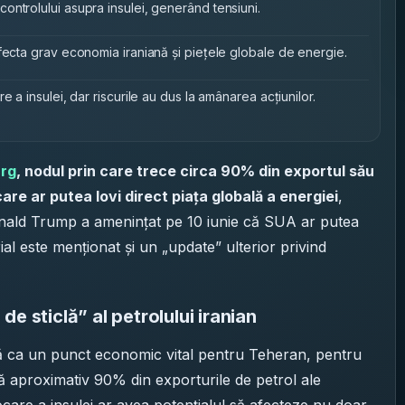
ntrolului asupra insulei, generând tensiuni.
fecta grav economia iraniană și piețele globale de energie.
 a insulei, dar riscurile au dus la amânarea acțiunilor.
arg
, nodul prin care trece circa 90% din exportul său
care ar putea lovi direct piața globală a energiei
,
onald Trump a amenințat pe 10 iunie că SUA ar putea
ial este menționat și un „update” ulterior privind
e sticlă” al petrolului iranian
isă ca un punct economic vital pentru Teheran, pentru
ă aproximativ 90% din exporturile de petrol ale