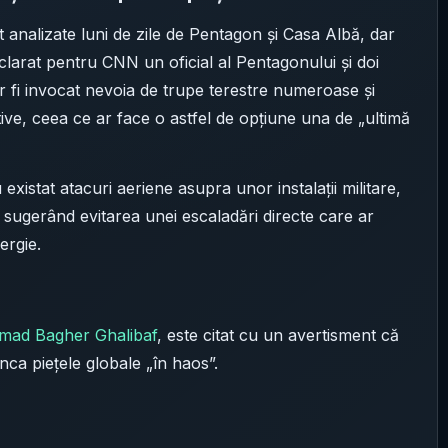
st analizate luni de zile de Pentagon și Casa Albă, dar
clarat pentru CNN un oficial al Pentagonului și doi
 ar fi invocat nevoia de trupe terestre numeroase și
ive, ceea ce ar face o astfel de opțiune una de „ultimă
 existat atacuri aeriene asupra unor instalații militare,
 sugerând evitarea unei escaladări directe care ar
ergie.
ad Bagher Ghalibaf
, este citat cu un avertisment că
nca piețele globale „în haos”.