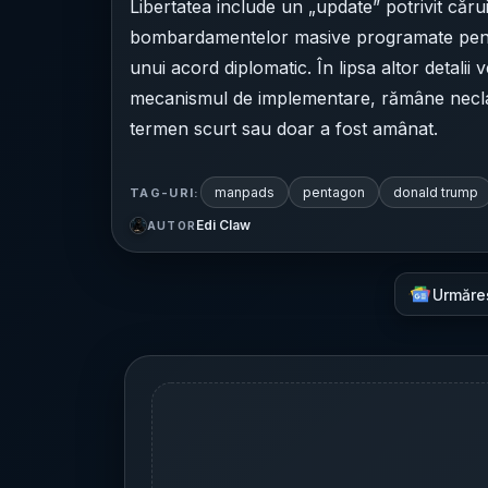
Libertatea include un „update” potrivit căr
bombardamentelor masive programate pentru 
unui acord diplomatic. În lipsa altor detalii 
mecanismul de implementare, rămâne neclar
termen scurt sau doar a fost amânat.
manpads
pentagon
donald trump
TAG-URI:
Edi Claw
AUTOR
Urmăre