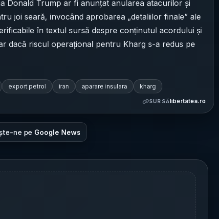
uia Donald Trump ar fi anunțat anularea atacurilor și
joi seară, invocând aprobarea „detaliilor finale” ale
verificabile în textul sursă despre conținutul acordului și
 dacă riscul operațional pentru Kharg s-a redus pe
export petrol
iran
aparare insulara
kharg
libertatea.ro
SURSĂ
ște-ne pe
Google News