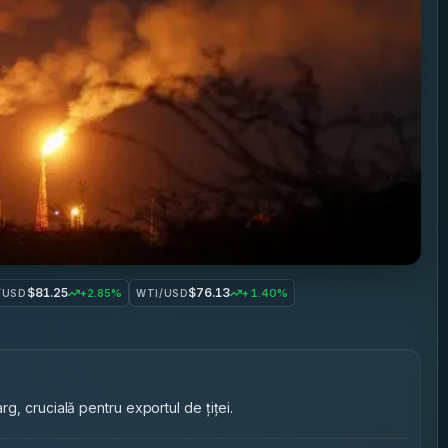
$81.25
$76.13
+2.85%
+1.40%
/USD
WTI/USD
arg, crucială pentru exportul de țiței.