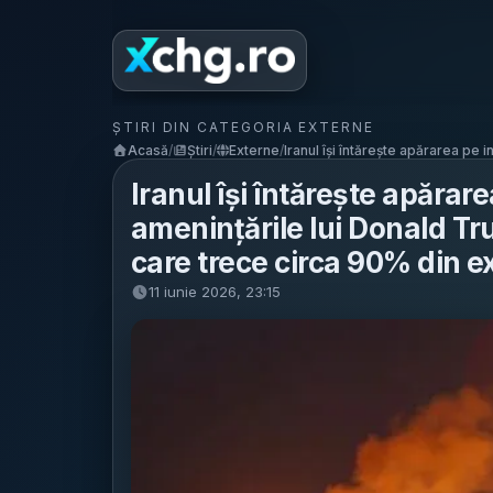
ȘTIRI DIN CATEGORIA EXTERNE
Acasă
/
Știri
/
Externe
/
Iranul își întărește apărarea pe in
Iranul își întărește apăra
amenințările lui Donald Tr
care trece circa 90% din exp
11 iunie 2026, 23:15