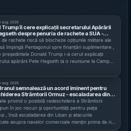
 aug. 2026
Trump îi cere explicații secretarului Apărării
egseth despre penuria de rachete a SUA -
le ar limita opțiunile militare, iar Pentagonul
 de rachete riscă să blocheze opțiunile militare ale
7 mld. dolari pentru refacere
să împingă Pentagonul spre finanțări suplimentare ,
 președintele Donald Trump i-a cerut explicații
rului apărării Pete Hegseth la o reuniune la Camp
pe fondul îngrijorărilor privind epuizarea stocurilor,
 The Washington Post . Discuția ar fi avut loc în
edinței de vineri a Cabinetului, când Trump i-ar fi
 aug. 2026
 Iranul semnalează un acord iminent pentru
t lui Hegseth că înțelesese că problema munițiilor
hiderea Strâmtorii Ormuz - escaladarea din
 rezolvată”, conform a două persoane familiarizate
ibanului riscă să complice negocierile și să
le privind o posibilă redeschidere a Strâmtorii
ția, citate de publicație sub protecția anonimatului.
ă presiunea pe piețele energetice
un în joc riscuri și oportunități pentru piața
otrivit sursei, este una operațională: penuria
ui , însă escaladarea din Liban și atacurile
 de muniție ar amenința să limiteze opțiunile militare
cate asupra navelor comerciale mențin prima de risc
 împotriva Iranului. Unul dintre motivele pentru
, potrivit Mediafax , care citează AP. Președintele