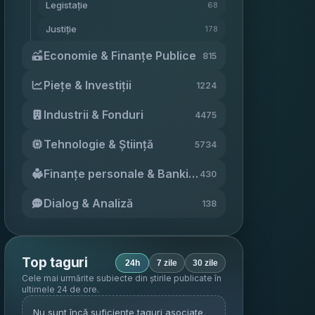
Legistație
68
Justiție
178
Economie & Finanțe Publice
815
Piețe & Investiții
1224
Industrii & Fonduri
4475
Tehnologie & Știință
5734
Finanțe personale & Banking
430
Dialog & Analiză
138
Top taguri
24h
7 zile
30 zile
Cele mai urmărite subiecte din știrile publicate în
ultimele 24 de ore
.
Nu sunt încă suficiente taguri asociate