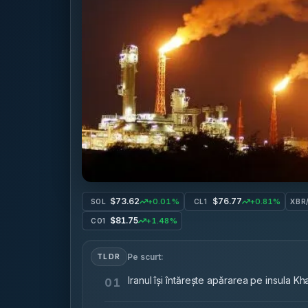
$73.62
$76.77
+0.01%
+0.81%
SOL
CL1
XBR
$81.75
+1.48%
CO1
Pe scurt:
TLDR
Iranul își întărește apărarea pe insula Kh
01