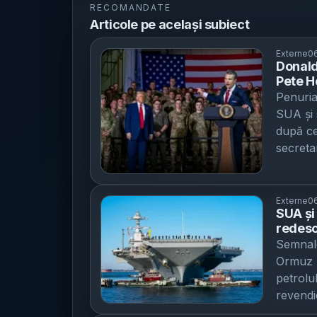
RECOMANDATE
Articole pe același subiect
Externe
06
Donald 
Pete H
stocuri
Penuria
cere 6
SUA și 
după ce
secreta
David , 
potrivit
marja ș
Externe
06
SUA și
reproșa
redesc
„fusese
sudul L
Semnale
cu situa
mențin
Ormuz p
Miza, p
petrolul
extremă
revendi
ale SUA
ridicată