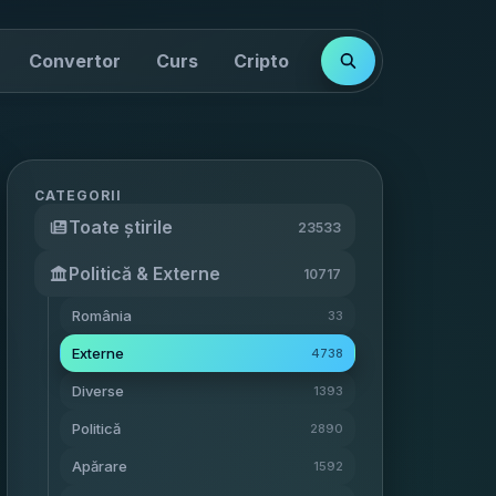
Convertor
Curs
Cripto
Cotații
Indici
CATEGORII
Toate știrile
23533
Politică & Externe
10717
România
33
Externe
4738
Diverse
1393
Politică
2890
Apărare
1592