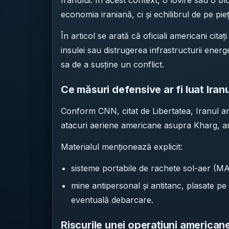
Iranului. În acest context, o lovire sau o b
economia iraniană, ci și echilibrul de pe pie
În articol se arată că oficiali americani ci
insulei sau distrugerea infrastructurii ener
sa de a susține un conflict.
Ce măsuri defensive ar fi luat Iranu
Conform CNN, citat de Libertatea, Iranul ar 
atacuri aeriene americane asupra Kharg, a
Materialul menționează explicit:
sisteme portabile de rachete sol-aer (M
mine antipersonal și antitanc, plasate p
eventuală debarcare.
Riscurile unei operațiuni americane