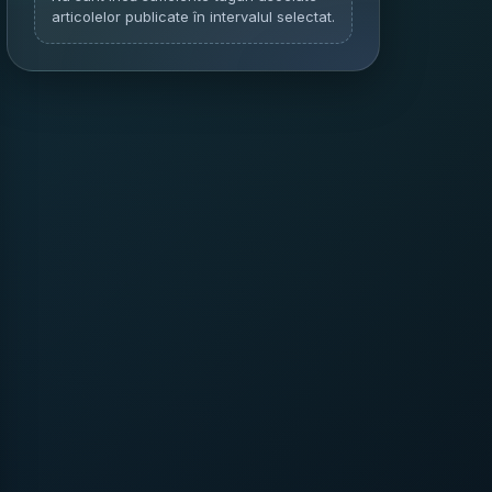
articolelor publicate în intervalul selectat.