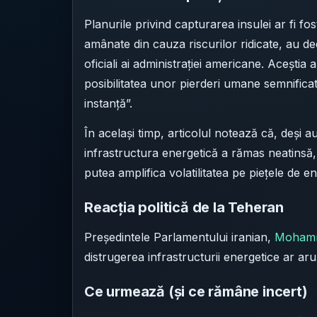
Planurile privind capturarea insulei ar fi fo
amânate din cauza riscurilor ridicate, au de
oficiali ai administrației americane. Aceștia
posibilitatea unor pierderi umane semnificat
instanță”.
În același timp, articolul notează că, deși au
infrastructura energetică a rămas neatinsă,
putea amplifica volatilitatea pe piețele de en
Reacția politică de la Teheran
Președintele Parlamentului iranian,
Mohamm
distrugerea infrastructurii energetice ar aru
Ce urmează (și ce rămâne incert)