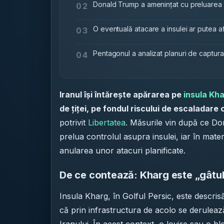
Donald Trump a amenințat cu preluarea co
02
O eventuală atacare a insulei ar putea a
03
Pentagonul a analizat planuri de capturare
04
Iranul își întărește apărarea pe
insula Kh
de țiței, pe fondul riscului de escaladare 
potrivit
Libertatea
. Măsurile vin după ce D
prelua controlul asupra insulei, iar în mater
anularea unor atacuri planificate.
De ce contează: Kharg este „gâtul d
Insula Kharg, în Golful Persic, este descr
că prin infrastructura de acolo se deruleaz