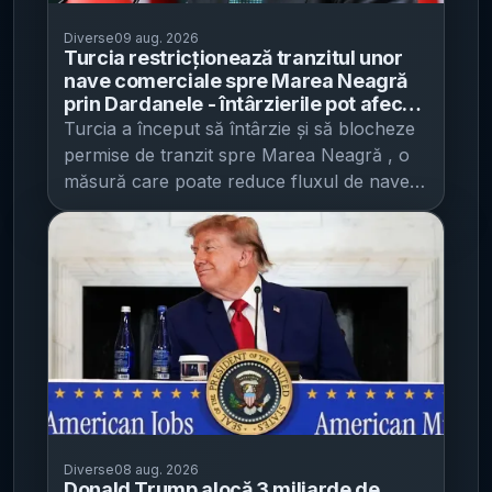
Diverse
09 aug. 2026
Turcia restricționează tranzitul unor
nave comerciale spre Marea Neagră
prin Dardanele - întârzierile pot afecta
fluxurile de petrol și cereale, pe fondul
Turcia a început să întârzie și să blocheze
intensificării atacurilor
permise de tranzit spre Marea Neagră , o
măsură care poate reduce fluxul de nave
comerciale prin Strâmtoarea Dardanele și
poate complica transporturile de petrol și
cereale din regiune, potrivit Digi24 . Decizia
vizează nave comerciale cu destinația
Novorossiisk (Rusia), descris ca un nod
important de export pentru petrol și
cereale. Direcția Generală pentru Siguranța
Costieră din Turcia le-ar fi informat pe
unele dintre aceste nave că nu eliberează,
„în prezent”, permise de tranzit sau că are
nevoie de mai mult timp pentru a analiza
Diverse
08 aug. 2026
Donald Trump alocă 3 miliarde de