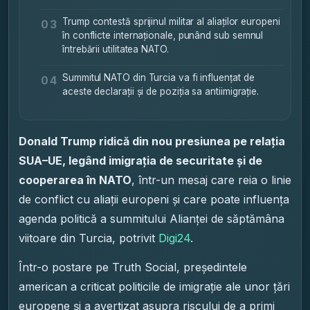
Trump contestă sprijinul militar al aliaților europeni
03
în conflicte internaționale, punând sub semnul
întrebării utilitatea NATO.
Summitul NATO din Turcia va fi influențat de
04
aceste declarații și de poziția sa antiimigrație.
Donald Trump ridică din nou presiunea pe relația
SUA–UE, legând imigrația de securitate și de
cooperarea în NATO
, într-un mesaj care reia o linie
de conflict cu aliații europeni și care poate influența
agenda politică a summitului Alianței de săptămâna
viitoare din Turcia, potrivit
Digi24
.
Într-o postare pe Truth Social, președintele
american a criticat politicile de imigrație ale unor țări
europene și a avertizat asupra riscului de a primi