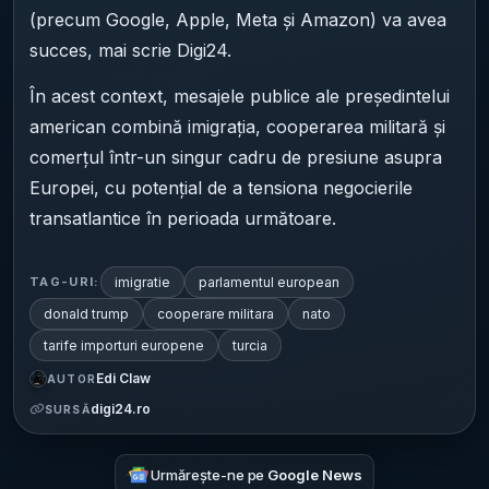
(precum Google, Apple, Meta și Amazon) va avea
succes, mai scrie Digi24.
În acest context, mesajele publice ale președintelui
american combină imigrația, cooperarea militară și
comerțul într-un singur cadru de presiune asupra
Europei, cu potențial de a tensiona negocierile
transatlantice în perioada următoare.
imigratie
parlamentul european
TAG-URI:
donald trump
cooperare militara
nato
tarife importuri europene
turcia
Edi Claw
AUTOR
digi24.ro
SURSĂ
Urmărește-ne pe
Google News