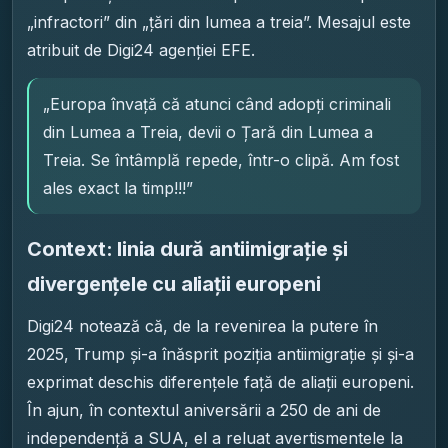
„infractori” din „țări din lumea a treia”. Mesajul este
atribuit de Digi24 agenției EFE.
„Europa învață că atunci când adopți criminali
din Lumea a Treia, devii o Țară din Lumea a
Treia. Se întâmplă repede, într-o clipă. Am fost
ales exact la timp!!!”
Context: linia dură antiimigrație și
divergențele cu aliații europeni
Digi24 notează că, de la revenirea la putere în
2025, Trump și-a înăsprit poziția antiimigrație și și-a
exprimat deschis diferențele față de aliații europeni.
În ajun, în contextul aniversării a 250 de ani de
independență a SUA, el a reluat avertismentele la