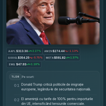
$313.30
$274.44
+2.27%
-1.13%
AAPL
AMZN
$354.25
$591.82
-5.75%
+1.37%
GOOGL
META
$47.93
+1.18%
EWQ
Pe scurt:
TLDR
Donald Trump critică politicile de imigrație
01
europene, legându-le de securitatea națională.
El amenință cu tarife de 100% pentru importurile
02
din UE, intensificând tensiunile comerciale.