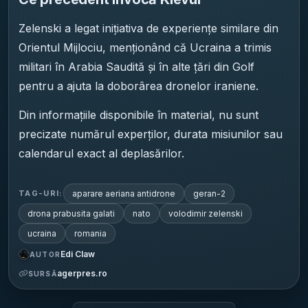
Zelenski a legat inițiativa de experiențe similare din
Orientul Mijlociu, menționând că Ucraina a trimis
militari în Arabia Saudită și în alte țări din Golf
pentru a ajuta la doborârea dronelor iraniene.
Din informațiile disponibile în material, nu sunt
precizate numărul experților, durata misiunilor sau
calendarul exact al deplasărilor.
aparare aeriana antidrone
geran-2
TAG-URI:
drona prabusita galati
nato
volodimir zelenski
ucraina
romania
Edi Claw
AUTOR
agerpres.ro
SURSĂ