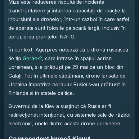
Miza este reducerea riscului de incidente
transfrontaliere și întărirea capacității de reacție la
incursiuni ale dronelor, într-un război în care astfel
de aparate sunt folosite pe scară largă, inclusiv în
apropierea granițelor NATO.
În context, Agerpres notează că o dronă rusească
de tip
Geran-2
, care intrase în spațiul aerian
ucrainean, s-a prăbușit pe 29 mai pe un bloc din
Galați. Tot în ultimele săptămâni, drone lansate de
Ucraina împotriva nordului Rusiei s-au prăbușit în
Finlanda și în statele baltice.
Guvernul de la Kiev a susținut că Rusia ar fi
redirecționat intenționat, cu sistemele sale de război
electronic, unele dintre aceste drone ucrainene.
Ce precedent invocă Kievul