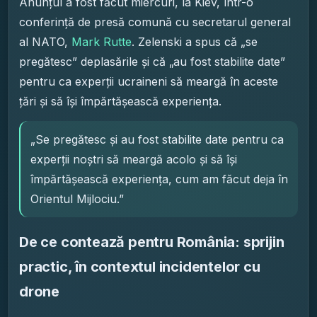
Anunțul a fost făcut miercuri, la Kiev, într-o
conferință de presă comună cu secretarul general
al NATO,
Mark Rutte
. Zelenski a spus că „se
pregătesc” deplasările și că „au fost stabilite date”
pentru ca experții ucraineni să meargă în aceste
țări și să își împărtășească experiența.
„Se pregătesc și au fost stabilite date pentru ca
experții noștri să meargă acolo și să își
împărtășească experiența, cum am făcut deja în
Orientul Mijlociu.”
De ce contează pentru România: sprijin
practic, în contextul incidentelor cu
drone