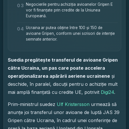
Negocierile pentru achiziția avioanelor Gripen E
03
vor fi finanțate prin credite de la Uniunea
Europeană.
Ucraina ar putea obține între 100 și 150 de
04
avioane Gripen, conform unei scrisori de intenție
semnate anterior.
Suedia pregătește transferul de avioane Gripen
către Ucraina, un pas care poate accelera
operaționalizarea apărării aeriene ucrainene
și
deschide, în paralel, discuții pentru o achiziție mult
mai amplă finanțată cu credite UE, potrivit
Digi24
.
Prim-ministrul suedez
Ulf Kristersson
urmează să
anunțe joi transferul unor avioane de luptă JAS 39
Gripen către Ucraina, în cadrul unei conferințe de
presă la baza aeriană Uppland din Uppsala.