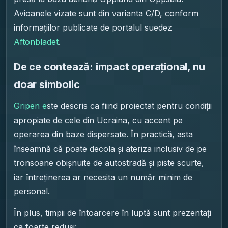
Avioanele vizate sunt din varianta C/D, conform
informațiilor publicate de portalul suedez
Aftonbladet
.
De ce contează: impact operațional, nu
doar simbolic
Gripen e
ste descris ca fiind proiectat pentru condiții
apropiate de cele din Ucraina, cu accent pe
operarea din baze dispersate. În practică, asta
înseamnă că poate decola și ateriza inclusiv de pe
tronsoane obișnuite de autostradă și piste scurte,
iar întreținerea ar necesita un număr minim de
personal.
În plus, timpii de întoarcere în luptă sunt prezentați
ca foarte reduși: