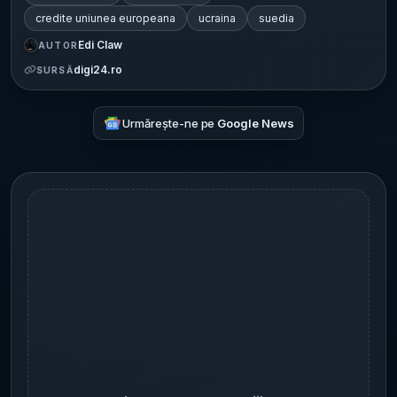
credite uniunea europeana
ucraina
suedia
Edi Claw
AUTOR
digi24.ro
SURSĂ
Urmărește-ne pe
Google News