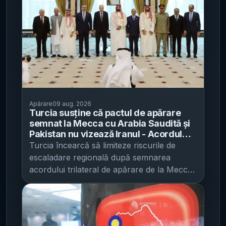
Apărare
09 aug. 2026
Turcia susține că pactul de apărare
semnat la Mecca cu Arabia Saudită și
Pakistan nu vizează Iranul - Acordul
include o clauză de apărare mutuală
Turcia încearcă să limiteze riscurile de
de tip Articolul 5 și prevede comitete
escaladare regională după semnarea
comune și un secretariat în Arabia
acordului trilateral de apărare de la Mecca
Saudită
cu Arabia Saudită și Pakistan, insistând că
pactul nu vizează Iranul, potrivit Al
Jazeera . Mesajul vine pe fondul
întrebărilor despre cum ar funcționa în