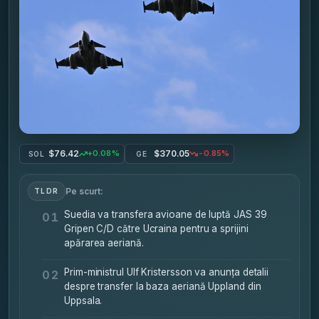
$76.42
$370.05
+0.08%
-0.85%
SOL
GE
Pe scurt:
TLDR
Suedia va transfera avioane de luptă JAS 39
01
Gripen C/D către Ucraina pentru a sprijini
apărarea aeriană.
Prim-ministrul Ulf Kristersson va anunța detalii
02
despre transfer la baza aeriană Uppland din
Uppsala.