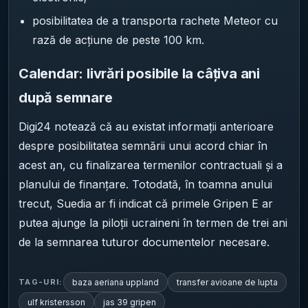
posibilitatea de a transporta rachete Meteor cu
rază de acțiune de peste 100 km.
Calendar: livrări posibile la câțiva ani
după semnare
Digi24 notează că au existat informații anterioare
despre posibilitatea semnării unui acord chiar în
acest an, cu finalizarea termenilor contractuali și a
planului de finanțare. Totodată, în toamna anului
trecut, Suedia ar fi indicat că primele Gripen E ar
putea ajunge la piloții ucraineni în termen de trei ani
de la semnarea tuturor documentelor necesare.
baza aeriana uppland
transfer avioane de lupta
TAG-URI:
ulf kristersson
jas 39 gripen