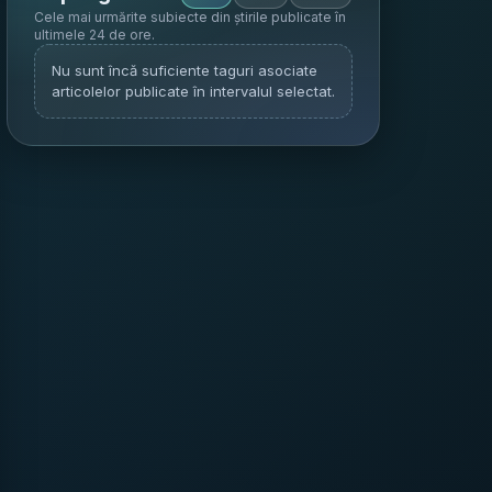
Cele mai urmărite subiecte din știrile publicate în
ultimele 24 de ore
.
Nu sunt încă suficiente taguri asociate
articolelor publicate în intervalul selectat.