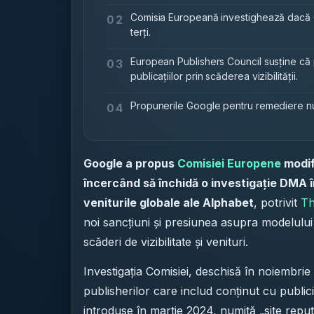
Comisia Europeană investighează dacă Go
02
terți.
European Publishers Council susține că 
03
publicațiilor prin scăderea vizibilității.
Propunerile Google pentru remediere nu a
04
Google a propus
Comisiei Europene
modifi
încercând să închidă o investigație DMA î
veniturile globale ale Alphabet
, potrivit
Th
noi sancțiuni și presiunea asupra modelului 
scăderi de vizibilitate și venituri.
Investigația Comisiei, deschisă în noiembri
publisherilor care includ conținut cu publicita
introduse în martie 2024, numită „site repu