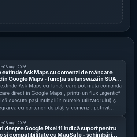
ie
06 aug. 2026
 extinde Ask Maps cu comenzi de mâncare
 din Google Maps - funcția se lansează în SUA
are și Toast, iar Uber Eats „în curând”
extinde Ask Maps cu funcții care pot muta comanda
are direct în Google Maps , printr-un flux „agentic”
 să execute pași multipli în numele utilizatorului) și
egrarea cu parteneri de plăți și comenzi, potrivit
Blog . Miza operațională este că Maps nu mai
doar un instrument de căutare și navigație, ci
ie
06 aug. 2026
ri despre Google Pixel 11 indică suport pentru
ă să devină un punct de finalizare a tranzacției – de
p și compatibilitate cu MagSafe - schimbări
erea restaurantului până la completarea coșului.