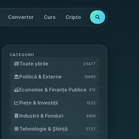
Convertor
Curs
Cripto
Cotații
Indici
CATEGORII
Toate știrile
23477
Politică & Externe
10690
Economie & Finanțe Publice
812
Piețe & Investiții
1222
Industrii & Fonduri
4459
Tehnologie & Știință
5727