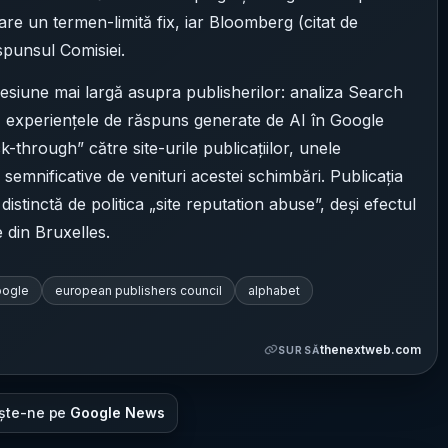
are un termen-limită fix, iar Bloomberg (citat de
spunsul Comisiei.
esiune mai largă asupra publisherilor: analiza Search
că experiențele de răspuns generate de AI în Google
k-through” către site-urile publicațiilor, unele
 semnificative de venituri acestei schimbări. Publicația
stinctă de politica „site reputation abuse”, deși efectul
 din Bruxelles.
ogle
european publishers council
alphabet
thenextweb.com
SURSĂ
ște-ne pe
Google News