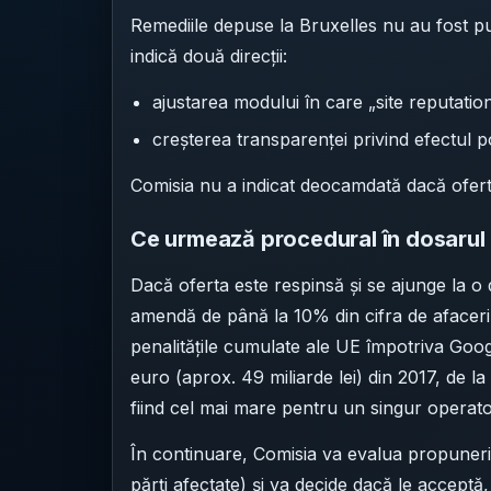
Remediile depuse la Bruxelles nu au fost pub
indică două direcții:
ajustarea modului în care „site reputation
creșterea transparenței privind efectul pol
Comisia nu a indicat deocamdată dacă oferta
Ce urmează procedural în dosaru
Dacă oferta este respinsă și se ajunge la o
amendă de până la 10% din cifra de afaceri
penalitățile cumulate ale UE împotriva Goo
euro (aprox. 49 miliarde lei) din 2017, de l
fiind cel mai mare pentru un singur operat
În continuare, Comisia va evalua propunerile
părți afectate) și va decide dacă le acceptă