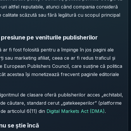
-uri altfel reputabile, atunci când compania consideră
 calitate scăzută sau fără legătură cu scopul principal
presiune pe veniturile publisherilor
 ar fi fost folosită pentru a împinge în jos pagini ale
ți sau marketing afiliat, ceea ce ar fi redus traficul și
 de European Publishers Council, care susține că politica
cât acestea își monetizează frecvent paginile editoriale
lgoritmul de clasare oferă publisherilor acces „echitabil,
a de căutare, standard cerut „gatekeeperilor” (platforme
e articolul 6(11) din
Digital Markets Act (DMA)
.
u se știe încă