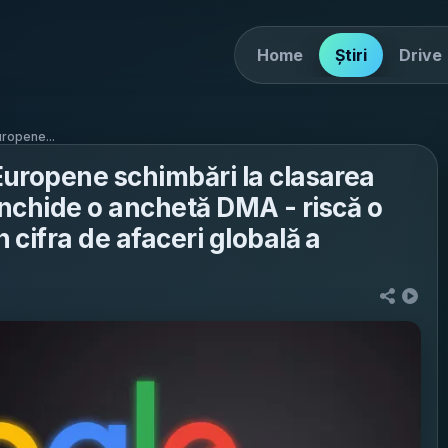
Home
Știri
Drive
ropene...
uropene schimbări la clasarea
 închide o anchetă DMA - riscă o
cifra de afaceri globală a