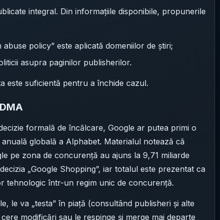
licate integral. Din informațiile disponibile, propunerile
 abuse policy” este aplicată domeniilor de știri;
iticii asupra paginilor publisherilor.
 este suficientă pentru a închide cazul.
l DMA
 decizie formală de încălcare, Google ar putea primi o
 anuală globală a Alphabet. Materialul notează că
gle pe zona de concurență au ajuns la 9,71 miliarde
a decizia „Google Shopping”, iar totalul este prezentat ca
or tehnologic într-un regim unic de concurență.
, le va „testa” în piață (consultând publisheri și alte
, cere modificări sau le respinge și merge mai departe