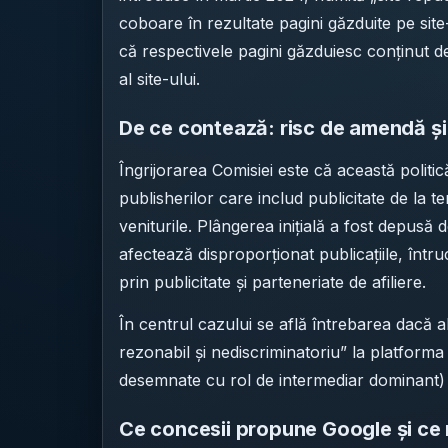
coboare în rezultate pagini găzduite pe site
că respectivele pagini găzduiesc conținut de
al site-ului.
De ce contează: risc de amendă și 
Îngrijorarea Comisiei este că această politică
publisherilor care includ publicitate de la ter
veniturile. Plângerea inițială a fost depusă
afectează disproporționat publicațiile, întru
prin publicitate și parteneriate de afiliere.
În centrul cazului se află întrebarea dacă a
rezonabil și nediscriminatoriu” la platform
desemnate cu rol de intermediar dominant) d
Ce concesii propune Google și ce n