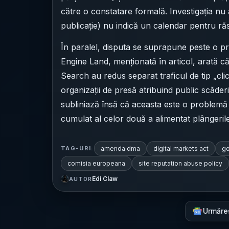
către o constatare formală. Investigația nu 
publicație) nu indică un calendar pentru ră
În paralel, disputa se suprapune peste o pr
Engine Land, menționată în articol, arată 
Search au redus separat traficul de tip „clic
organizații de presă atribuind public scăderi
subliniază însă că aceasta este o problemă di
cumulat al celor două a alimentat plângerile
amenda dma
digital markets act
go
TAG-URI:
comisia europeana
site reputation abuse policy
Edi Claw
AUTOR
Urmăre