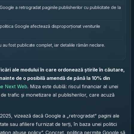
ogle a retrogradat paginile publisherilor cu publicitate de la
politica Google afectează disproporționat veniturile
u fost publicate complet, iar detaliile rămân neclare.
cări ale modului în care ordonează știrile în căutare,
nainte de o posibilă amendă de până la 10% din
e Next Web
. Miza este dublă: riscul financiar al unei
de trafic și monetizare al publisherilor, care acuză
e 2025, vizează dacă Google a „retrogradat” pagini ale
te sau afiliere furnizat de terți, în baza unei politici
tation abuse policy”. Concret, politica permite Google să