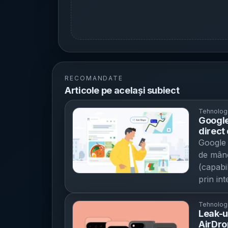
RECOMANDATE
Articole pe același subiect
Tehnolog
Google
direct
cu Squ
Google 
de mânc
(capabil
prin int
Google 
rămâne 
Tehnolog
Leak-u
încearc
AirDro
la aleg